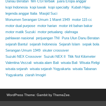
Danau Beratan
film CGI terbaik
juara Eropa anggar
kopi Indonesia
kopi luwak
kopi specialty
Kubah Hijau
legenda anggar Italia
Masjid Suci
Monumen Serangan Umum 1 Maret 1949
motor 115 cc
motor dual purpose
motor harian
motor irit bahan bakar
motor matik Suzuki
motor petualang
olahraga
pahlawan nasional
perjuangan TNI
Pura Ulun Danu Beratan
sejarah Bantul
sejarah Indonesia
Sejarah Islam
sepak bola
Serangan Umum 1949
skuter crossover
Suzuki NEX Crossover
Suzuki NEX II
Titik Nol Kilometer
Valentina Vezzali
wisata alam Bali
wisata Bali
Wisata Religi
wisata sejarah
wisata sejarah Yogyakarta
wisata Tabanan
Yogyakarta
ziarah Imogiri
WordPress Theme: Gambit by ThemeZee.