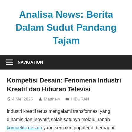
Skip
to
Analisa News: Berita
content
Dalam Sudut Pandang
Tajam
Ulasan
kritis
NAVIGATION
dan
akurat
Kompetisi Desain: Fenomena Industri
dari
Kreatif dan Hiburan Televisi
dunia,
politik,
4 Mei 2026
Matthew
HIBURAN
dan
Industri kreatif terus mengalami transformasi yang
olahraga
dinamis dan inovatif, salah satunya melalui ranah
kompetisi desain
yang semakin populer di berbagai