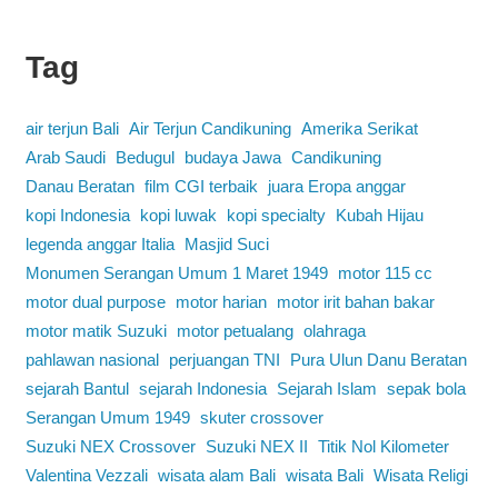
Tag
air terjun Bali
Air Terjun Candikuning
Amerika Serikat
Arab Saudi
Bedugul
budaya Jawa
Candikuning
Danau Beratan
film CGI terbaik
juara Eropa anggar
kopi Indonesia
kopi luwak
kopi specialty
Kubah Hijau
legenda anggar Italia
Masjid Suci
Monumen Serangan Umum 1 Maret 1949
motor 115 cc
motor dual purpose
motor harian
motor irit bahan bakar
motor matik Suzuki
motor petualang
olahraga
pahlawan nasional
perjuangan TNI
Pura Ulun Danu Beratan
sejarah Bantul
sejarah Indonesia
Sejarah Islam
sepak bola
Serangan Umum 1949
skuter crossover
Suzuki NEX Crossover
Suzuki NEX II
Titik Nol Kilometer
Valentina Vezzali
wisata alam Bali
wisata Bali
Wisata Religi