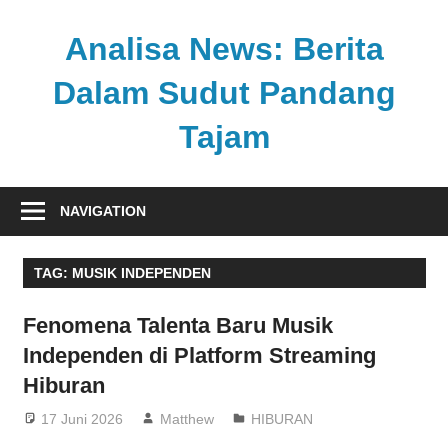
Skip
to
Analisa News: Berita
content
Dalam Sudut Pandang
Tajam
Ulasan
kritis
NAVIGATION
dan
akurat
TAG:
MUSIK INDEPENDEN
dari
dunia,
Fenomena Talenta Baru Musik
politik,
Independen di Platform Streaming
dan
Hiburan
olahraga
17 Juni 2026
Matthew
HIBURAN