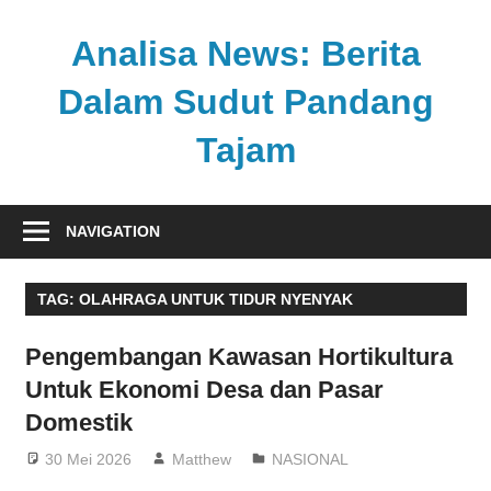
Skip
to
Analisa News: Berita
content
Dalam Sudut Pandang
Tajam
Ulasan
kritis
NAVIGATION
dan
akurat
TAG:
OLAHRAGA UNTUK TIDUR NYENYAK
dari
dunia,
Pengembangan Kawasan Hortikultura
politik,
Untuk Ekonomi Desa dan Pasar
dan
Domestik
olahraga
30 Mei 2026
Matthew
NASIONAL