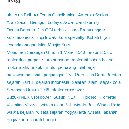
air terjun Bali
Air Terjun Candikuning
Amerika Serikat
Arab Saudi
Bedugul
budaya Jawa
Candikuning
Danau Beratan
film CGI terbaik
juara Eropa anggar
kopi Indonesia
kopi luwak
kopi specialty
Kubah Hijau
legenda anggar Italia
Masjid Suci
Monumen Serangan Umum 1 Maret 1949
motor 115 cc
motor dual purpose
motor harian
motor irit bahan bakar
motor matik Suzuki
motor petualang
olahraga
pahlawan nasional
perjuangan TNI
Pura Ulun Danu Beratan
sejarah Bantul
sejarah Indonesia
Sejarah Islam
sepak bola
Serangan Umum 1949
skuter crossover
Suzuki NEX Crossover
Suzuki NEX II
Titik Nol Kilometer
Valentina Vezzali
wisata alam Bali
wisata Bali
Wisata Religi
wisata sejarah
wisata sejarah Yogyakarta
wisata Tabanan
Yogyakarta
ziarah Imogiri