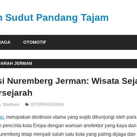
am Sudut Pandang Tajam
RAGA
OTOMOTIF
JARAH JERMAN
si Nuremberg Jerman: Wisata Sej
rsejarah
Matthew
INTERNASIONAL
an
, merupakan destinasi utama yang wajib dikunjungi oleh pa
n pencinta kota Eropa dengan warisan arsitektur yang kaya d
uremberg tetap menjadi salah satu kota yang paling dijaga dan 