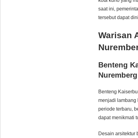
kota kuno yang m
saat ini, pemerin
tersebut dapat di
Warisan 
Nurember
Benteng Ka
Nuremberg
Benteng Kaiserburg
menjadi lambang 
periode terbaru, 
dapat menikmati t
Desain arsitektur