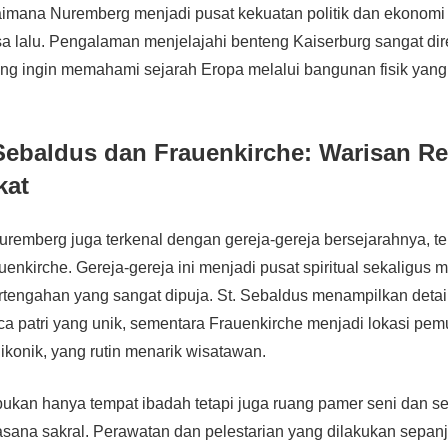
imana Nuremberg menjadi pusat kekuatan politik dan ekonomi 
sa lalu. Pengalaman menjelajahi benteng Kaiserburg sangat d
ang ingin memahami sejarah Eropa melalui bangunan fisik yang
 Sebaldus dan Frauenkirche: Warisan Re
kat
uremberg juga terkenal dengan gereja-gereja bersejarahnya, te
enkirche. Gereja-gereja ini menjadi pusat spiritual sekaligus
ertengahan yang sangat dipuja. St. Sebaldus menampilkan detail
ca patri yang unik, sementara Frauenkirche menjadi lokasi pe
 ikonik, yang rutin menarik wisatawan.
 bukan hanya tempat ibadah tetapi juga ruang pamer seni dan s
ana sakral. Perawatan dan pelestarian yang dilakukan sepanj