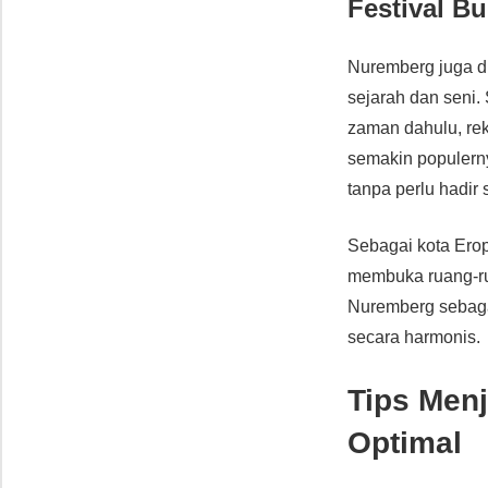
Festival B
Nuremberg juga di
sejarah dan seni.
zaman dahulu, rek
semakin populerny
tanpa perlu hadir s
Sebagai kota Ero
membuka ruang-rua
Nuremberg sebaga
secara harmonis.
Tips Men
Optimal