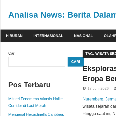
Skip
to
Analisa News: Berita Dal
content
Ulasan
kritis
HIBURAN
INTERNASIONAL
NASIONAL
OLAH
dan
akurat
dari
Cari
TAG:
WISATA SE
dunia,
CARI
politik,
Eksplora
dan
Eropa Be
olahraga
Pos Terbaru
17 Juni 2026
Misteri Fenomena Atlantis Halite
Nuremberg, Jerm
Corridor di Laut Merah
wisata sejarah da
Hingga saat ini, N
Mengenal Hexactinella Caribbea: