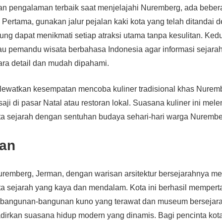
n pengalaman terbaik saat menjelajahi Nuremberg, ada bebera
. Pertama, gunakan jalur pejalan kaki kota yang telah ditandai 
ng dapat menikmati setiap atraksi utama tanpa kesulitan. Ked
au pemandu wisata berbahasa Indonesia agar informasi sejara
ara detail dan mudah dipahami.
n lewatkan kesempatan mencoba kuliner tradisional khas Nuremb
saji di pasar Natal atau restoran lokal. Suasana kuliner ini mel
a sejarah dengan sentuhan budaya sehari-hari warga Nurembe
an
Nuremberg, Jerman, dengan warisan arsitektur bersejarahnya 
a sejarah yang kaya dan mendalam. Kota ini berhasil memper
i bangunan-bangunan kuno yang terawat dan museum bersejar
dirkan suasana hidup modern yang dinamis. Bagi pencinta kot