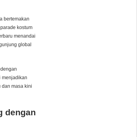
ya bertemakan
n parade kostum
terbaru menandai
gunjung global
n dengan
ni menjadikan
 dan masa kini
rg dengan