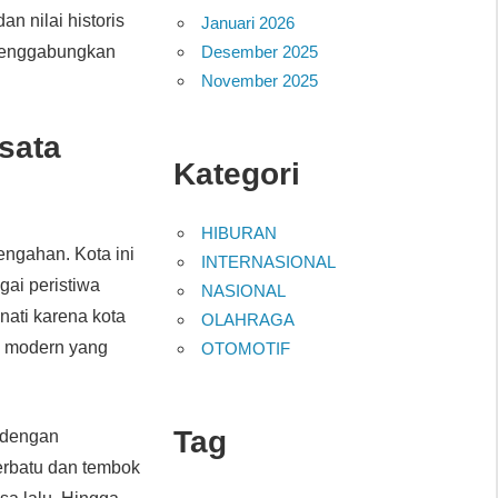
n nilai historis
Januari 2026
Desember 2025
 menggabungkan
November 2025
sata
Kategori
HIBURAN
ngahan. Kota ini
INTERNASIONAL
ai peristiwa
NASIONAL
nati karena kota
OLAHRAGA
as modern yang
OTOMOTIF
Tag
i dengan
erbatu dan tembok