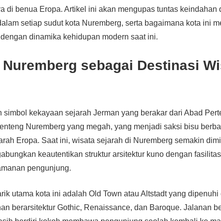
a di benua Eropa. Artikel ini akan mengupas tuntas keindahan da
dalam setiap sudut kota Nuremberg, serta bagaimana kota ini
 dengan dinamika kehidupan modern saat ini.
 Nuremberg sebagai Destinasi Wi
 simbol kekayaan sejarah Jerman yang berakar dari Abad Perte
benteng Nuremberg yang megah, yang menjadi saksi bisu berbag
arah Eropa. Saat ini, wisata sejarah di Nuremberg semakin dimi
gabungkan keautentikan struktur arsitektur kuno dengan fasilit
manan pengunjung.
arik utama kota ini adalah Old Town atau Altstadt yang dipenuh
n berarsitektur Gothic, Renaissance, dan Baroque. Jalanan b