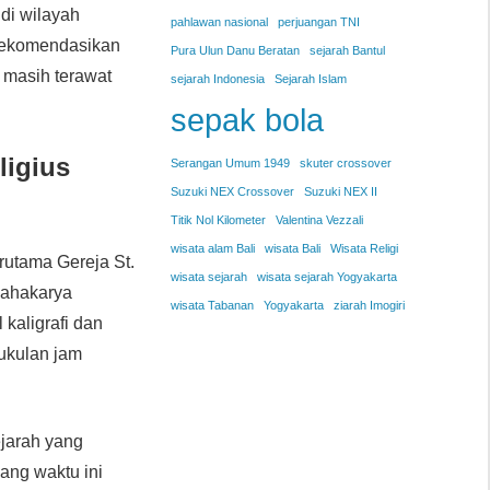
di wilayah
pahlawan nasional
perjuangan TNI
irekomendasikan
Pura Ulun Danu Beratan
sejarah Bantul
 masih terawat
sejarah Indonesia
Sejarah Islam
sepak bola
ligius
Serangan Umum 1949
skuter crossover
Suzuki NEX Crossover
Suzuki NEX II
Titik Nol Kilometer
Valentina Vezzali
wisata alam Bali
wisata Bali
Wisata Religi
rutama Gereja St.
wisata sejarah
wisata sejarah Yogyakarta
 mahakarya
wisata Tabanan
Yogyakarta
ziarah Imogiri
 kaligrafi dan
mukulan jam
ejarah yang
ang waktu ini