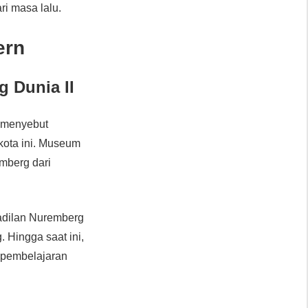
i masa lalu.
ern
 Dunia II
a menyebut
kota ini. Museum
mberg dari
adilan Nuremberg
. Hingga saat ini,
n pembelajaran