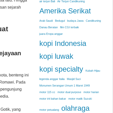
a lalu. Hingga
air terjun Bali
Air Terjun Candikuning
isan sejarah
Amerika Serikat
Arab Saudi
Bedugul
budaya Jawa
Candikuning
uat
Danau Beratan
film CGI terbaik
juara Eropa anggar
kopi Indonesia
Kejayaan
kopi luwak
kopi specialty
Kubah Hijau
kota, benteng ini
legenda anggar Italia
Masjid Suci
 Romawi. Pada
Monumen Serangan Umum 1 Maret 1949
a pengunjung
motor 115 cc
motor dual purpose
motor harian
edia.
motor irit bahan bakar
motor matik Suzuki
olahraga
Gotik, yang
motor petualang