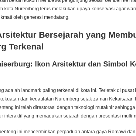
asih berdiri kokoh membawa pengunjung seolah kembali ke mas
tah kota Nuremberg terus melakukan upaya konservasi agar war
nikmati oleh generasi mendatang.
Arsitektur Bersejarah yang Memb
g Terkenal
iserburg: Ikon Arsitektur dan Simbol 
 adalah landmark paling terkenal di kota ini. Terletak di pusat 
kekuatan dan kedaulatan Nuremberg sejak zaman Kekaisaran
benteng ini telah direstorasi dengan teknologi mutakhir sehingg
ur interaktif yang memadukan sejarah dengan presentasi multim
 benteng ini mencerminkan perpaduan antara gaya Romawi dan 