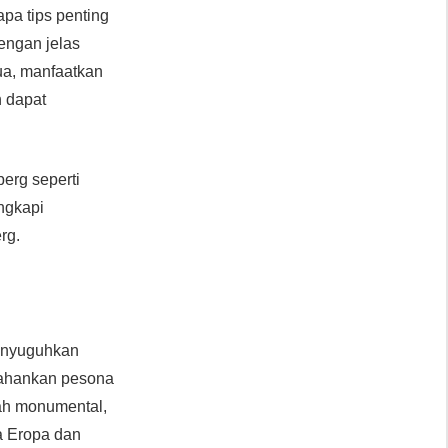
pa tips penting
dengan jelas
ua, manfaatkan
h dapat
erg seperti
engkapi
rg.
menyuguhkan
tahankan pesona
ah monumental,
a Eropa dan