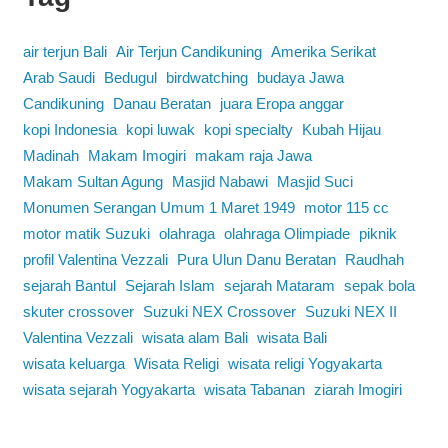
air terjun Bali
Air Terjun Candikuning
Amerika Serikat
Arab Saudi
Bedugul
birdwatching
budaya Jawa
Candikuning
Danau Beratan
juara Eropa anggar
kopi Indonesia
kopi luwak
kopi specialty
Kubah Hijau
Madinah
Makam Imogiri
makam raja Jawa
Makam Sultan Agung
Masjid Nabawi
Masjid Suci
Monumen Serangan Umum 1 Maret 1949
motor 115 cc
motor matik Suzuki
olahraga
olahraga Olimpiade
piknik
profil Valentina Vezzali
Pura Ulun Danu Beratan
Raudhah
sejarah Bantul
Sejarah Islam
sejarah Mataram
sepak bola
skuter crossover
Suzuki NEX Crossover
Suzuki NEX II
Valentina Vezzali
wisata alam Bali
wisata Bali
wisata keluarga
Wisata Religi
wisata religi Yogyakarta
wisata sejarah Yogyakarta
wisata Tabanan
ziarah Imogiri