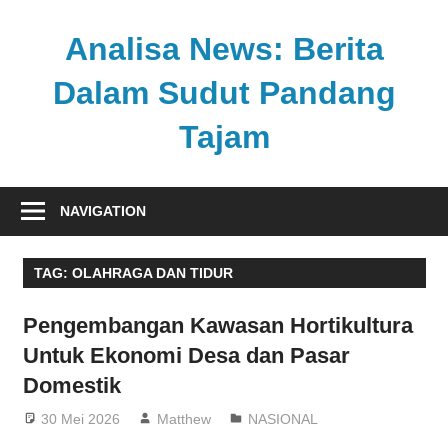
Skip
to
Analisa News: Berita
content
Dalam Sudut Pandang
Tajam
Ulasan
kritis
NAVIGATION
dan
akurat
TAG:
OLAHRAGA DAN TIDUR
dari
dunia,
Pengembangan Kawasan Hortikultura
politik,
Untuk Ekonomi Desa dan Pasar
dan
Domestik
olahraga
30 Mei 2026
Matthew
NASIONAL