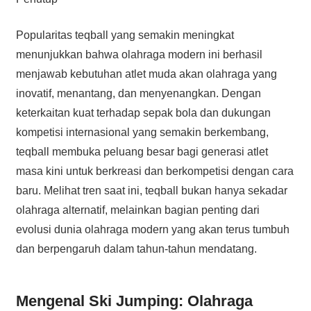
Popularitas teqball yang semakin meningkat
menunjukkan bahwa olahraga modern ini berhasil
menjawab kebutuhan atlet muda akan olahraga yang
inovatif, menantang, dan menyenangkan. Dengan
keterkaitan kuat terhadap sepak bola dan dukungan
kompetisi internasional yang semakin berkembang,
teqball membuka peluang besar bagi generasi atlet
masa kini untuk berkreasi dan berkompetisi dengan cara
baru. Melihat tren saat ini, teqball bukan hanya sekadar
olahraga alternatif, melainkan bagian penting dari
evolusi dunia olahraga modern yang akan terus tumbuh
dan berpengaruh dalam tahun-tahun mendatang.
Mengenal Ski Jumping: Olahraga