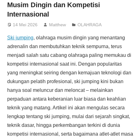
Musim Dingin dan Kompetisi
Internasional
14 Mei 2026
Matthew
OLAHRAGA
Ski jumping
, olahraga musim dingin yang menantang
adrenalin dan membutuhkan teknik sempurna, terus
menjadi salah satu cabang olahraga paling memukau di
kompetisi internasional saat ini. Dengan popularitas
yang meningkat seiring dengan kemajuan teknologi dan
dukungan pelatih profesional, ski jumping kini bukan
hanya soal meluncur dan meloncat – melainkan
perpaduan antara keberanian luar biasa dan keahlian
teknik yang matang. Artikel ini akan mengulas secara
lengkap tentang ski jumping, mulai dari sejarah singkat,
teknik dasar, hingga perkembangan terkini di dunia
kompetisi internasional, serta bagaimana atlet-atlet masa