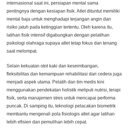
internasional saat ini, persiapan mental sama
pentingnya dengan kesiapan fisik. Atlet dituntut memiliki
mental baja untuk menghadapi terjangan angin dan
risiko jatuh pada ketinggian tertentu. Oleh karena itu,
latihan fisik intensif digabungkan dengan pelatihan
psikologi olahraga supaya atlet tetap fokus dan tenang
saat melompat.
Selain kekuatan otot kaki dan keseimbangan,
fleksibilitas dan kemampuan rehabilitasi dari cedera juga
menjadi aspek utama. Pelatih dan tim medis kini
menggunakan pendekatan holistik meliputi nutrisi, terapi
fisik, serta manajemen stres untuk mencapai performa
puncak. Di samping itu, teknologi pelacakan biometrik
membantu mengenali pola fisiologis atlet agar latihan
lebih efisien dan pemulihan lebih cepat.