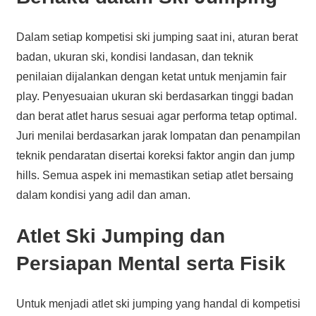
Dalam setiap kompetisi ski jumping saat ini, aturan berat
badan, ukuran ski, kondisi landasan, dan teknik
penilaian dijalankan dengan ketat untuk menjamin fair
play. Penyesuaian ukuran ski berdasarkan tinggi badan
dan berat atlet harus sesuai agar performa tetap optimal.
Juri menilai berdasarkan jarak lompatan dan penampilan
teknik pendaratan disertai koreksi faktor angin dan jump
hills. Semua aspek ini memastikan setiap atlet bersaing
dalam kondisi yang adil dan aman.
Atlet Ski Jumping dan
Persiapan Mental serta Fisik
Untuk menjadi atlet ski jumping yang handal di kompetisi