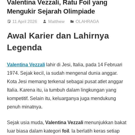
Valentina Vezzali, Ratu Foil yang
Mengukir Sejarah Olimpiade
11 April 2026
Matthew
OLAHRAGA
Awal Karier dan Lahirnya
Legenda
Valentina Vezzali
lahir di Jesi, Italia, pada 14 Februari
1974. Sejak kecil, ia sudah mengenal dunia anggar.
Kota Jesi memang terkenal sebagai pusat atlet anggar
Italia. Karena itu, ia tumbuh dalam lingkungan yang
kompetitif. Selain itu, keluarganya juga mendukung
penuh minatnya.
Sejak usia muda,
Valentina Vezzali
menunjukkan bakat
luar biasa dalam kategori
foil
. Ia berlatih keras setiap