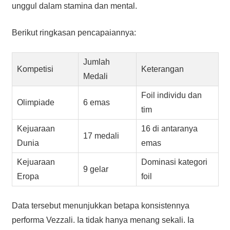
unggul dalam stamina dan mental.
Berikut ringkasan pencapaiannya:
Jumlah
Kompetisi
Keterangan
Medali
Foil individu dan
Olimpiade
6 emas
tim
Kejuaraan
16 di antaranya
17 medali
Dunia
emas
Kejuaraan
Dominasi kategori
9 gelar
Eropa
foil
Data tersebut menunjukkan betapa konsistennya
performa Vezzali. Ia tidak hanya menang sekali. Ia