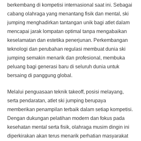
berkembang di kompetisi internasional saat ini. Sebagai
cabang olahraga yang menantang fisik dan mental, ski
jumping menghadirkan tantangan unik bagi atlet dalam
mencapai jarak lompatan optimal tanpa mengabaikan
keselamatan dan estetika penerjunan. Perkembangan
teknologi dan perubahan regulasi membuat dunia ski
jumping semakin menarik dan profesional, membuka
peluang bagi generasi baru di seluruh dunia untuk
bersaing di panggung global.
Melalui penguasaan teknik takeoff, posisi melayang,
serta pendaratan, atlet ski jumping berupaya
memberikan penampilan terbaik dalam setiap kompetisi.
Dengan dukungan pelatihan modern dan fokus pada
kesehatan mental serta fisik, olahraga musim dingin ini
diperkirakan akan terus menarik perhatian masyarakat