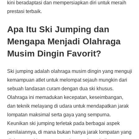
kini beradaptasi dan mempersiapkan diri untuk meraih
prestasi terbaik.
Apa Itu Ski Jumping dan
Mengapa Menjadi Olahraga
Musim Dingin Favorit?
Ski jumping adalah olahraga musim dingin yang menguji
kemampuan atlet untuk melompat sejauh mungkin dari
sebuah landasan curam dengan dua ski khusus.
Olahraga ini memadukan kecepatan, keseimbangan,
dan teknik melayang di udara untuk mendapatkan jarak
lompatan maksimal serta gaya yang sempurna.
Keunikan ski jumping terletak pada berbagai aspek
penilaiannya, di mana bukan hanya jarak lompatan yang