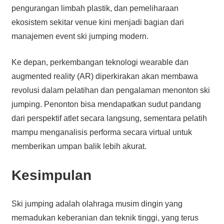
pengurangan limbah plastik, dan pemeliharaan
ekosistem sekitar venue kini menjadi bagian dari
manajemen event ski jumping modern.
Ke depan, perkembangan teknologi wearable dan
augmented reality (AR) diperkirakan akan membawa
revolusi dalam pelatihan dan pengalaman menonton ski
jumping. Penonton bisa mendapatkan sudut pandang
dari perspektif atlet secara langsung, sementara pelatih
mampu menganalisis performa secara virtual untuk
memberikan umpan balik lebih akurat.
Kesimpulan
Ski jumping adalah olahraga musim dingin yang
memadukan keberanian dan teknik tinggi, yang terus