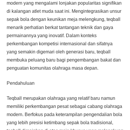
modern yang mengalami lonjakan popularitas signifikan
di kalangan atlet muda saat ini. Mengintegrasikan unsur
sepak bola dengan keunikan meja melengkung, teqball
menarik perhatian berkat tantangan teknik dan gaya
permainannya yang inovatif. Dalam konteks
perkembangan kompetisi internasional dan sifatnya
yang semakin digemari oleh generasi baru, teqball
membuka peluang baru bagi pengembangan bakat dan
penguatan komunitas olahraga masa depan.
Pendahuluan
Teqball merupakan olahraga yang relatif baru namun
memiliki perkembangan pesat sebagai cabang olahraga
modern. Berfokus pada keterampilan pengendalian bola
yang lebih presisi ketimbang sepak bola tradisional,