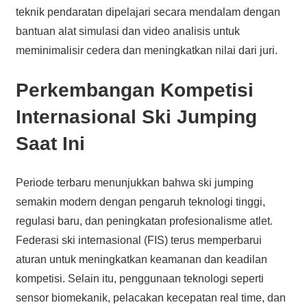
teknik pendaratan dipelajari secara mendalam dengan
bantuan alat simulasi dan video analisis untuk
meminimalisir cedera dan meningkatkan nilai dari juri.
Perkembangan Kompetisi
Internasional Ski Jumping
Saat Ini
Periode terbaru menunjukkan bahwa ski jumping
semakin modern dengan pengaruh teknologi tinggi,
regulasi baru, dan peningkatan profesionalisme atlet.
Federasi ski internasional (FIS) terus memperbarui
aturan untuk meningkatkan keamanan dan keadilan
kompetisi. Selain itu, penggunaan teknologi seperti
sensor biomekanik, pelacakan kecepatan real time, dan