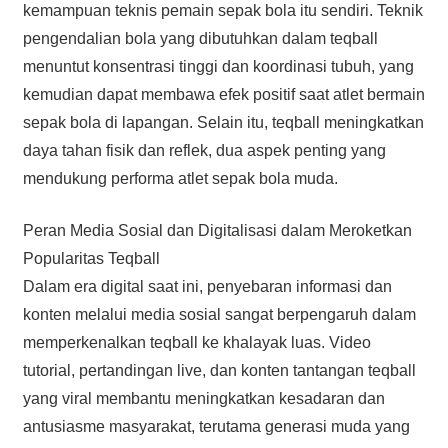
kemampuan teknis pemain sepak bola itu sendiri. Teknik
pengendalian bola yang dibutuhkan dalam teqball
menuntut konsentrasi tinggi dan koordinasi tubuh, yang
kemudian dapat membawa efek positif saat atlet bermain
sepak bola di lapangan. Selain itu, teqball meningkatkan
daya tahan fisik dan reflek, dua aspek penting yang
mendukung performa atlet sepak bola muda.
Peran Media Sosial dan Digitalisasi dalam Meroketkan
Popularitas Teqball
Dalam era digital saat ini, penyebaran informasi dan
konten melalui media sosial sangat berpengaruh dalam
memperkenalkan teqball ke khalayak luas. Video
tutorial, pertandingan live, dan konten tantangan teqball
yang viral membantu meningkatkan kesadaran dan
antusiasme masyarakat, terutama generasi muda yang