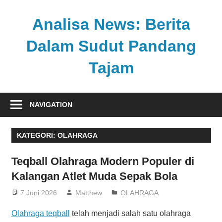
Skip
to
Analisa News: Berita
content
Dalam Sudut Pandang
Tajam
Ulasan
kritis
NAVIGATION
dan
akurat
KATEGORI:
OLAHRAGA
dari
dunia,
Teqball Olahraga Modern Populer di
politik,
Kalangan Atlet Muda Sepak Bola
dan
olahraga
7 Juni 2026
Matthew
OLAHRAGA
Olahraga teqball
telah menjadi salah satu olahraga