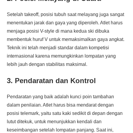
Setelah takeoff, posisi tubuh saat melayang juga sangat
menentukan jarak dan gaya yang diperoleh. Atlet harus
menjaga posisi V-style di mana kedua ski dibuka
membentuk huruf V untuk memaksimalkan gaya angkat.
Teknik ini telah menjadi standar dalam kompetisi
internasional karena memungkinkan lompatan yang
lebih jauh dengan stabilitas maksimal.
3. Pendaratan dan Kontrol
Pendaratan yang baik adalah kunci poin tambahan
dalam penilaian. Atlet harus bisa mendarat dengan
posisi telemark, yaitu satu kaki sedikit di depan dengan
lutut ditekuk, untuk menunjukkan kendali dan
keseimbangan setelah lompatan panjang. Saat ini,