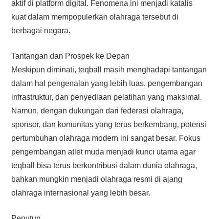
aktif di platform digital. Fenomena ini menjadi katalis
kuat dalam mempopulerkan olahraga tersebut di
berbagai negara.
Tantangan dan Prospek ke Depan
Meskipun diminati, teqball masih menghadapi tantangan
dalam hal pengenalan yang lebih luas, pengembangan
infrastruktur, dan penyediaan pelatihan yang maksimal.
Namun, dengan dukungan dari federasi olahraga,
sponsor, dan komunitas yang terus berkembang, potensi
pertumbuhan olahraga modern ini sangat besar. Fokus
pengembangan atlet muda menjadi kunci utama agar
teqball bisa terus berkontribusi dalam dunia olahraga,
bahkan mungkin menjadi olahraga resmi di ajang
olahraga internasional yang lebih besar.
Penutup