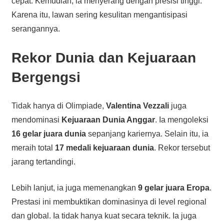
cepat. Kemudian, ia menyerang dengan presisi tinggi.
Karena itu, lawan sering kesulitan mengantisipasi
serangannya.
Rekor Dunia dan Kejuaraan
Bergengsi
Tidak hanya di Olimpiade,
Valentina Vezzali
juga
mendominasi
Kejuaraan Dunia Anggar
. Ia mengoleksi
16 gelar juara dunia
sepanjang kariernya. Selain itu, ia
meraih total
17 medali kejuaraan dunia
. Rekor tersebut
jarang tertandingi.
Lebih lanjut, ia juga memenangkan
9 gelar juara Eropa
.
Prestasi ini membuktikan dominasinya di level regional
dan global. Ia tidak hanya kuat secara teknik. Ia juga