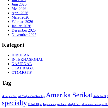
Juni 2026
Mei 2026
April 2026
Maret 2026
Februari 2026
Januari 2026
Desember 2025
November 2025
Kategori
HIBURAN
INTERNASIONAL
NASIONAL
OLAHRAGA
OTOMOTIF
Tag
Amerika Serikat
air terjun Bali
Air Terjun Candikuning
Arab Saudi
specialty
Kubah Hijau
legenda anggar Italia
Masjid Suci
Monumen Serangan Um