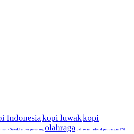
i Indonesia
kopi luwak
kopi
olahraga
 matik Suzuki
motor petualang
pahlawan nasional
perjuangan TNI