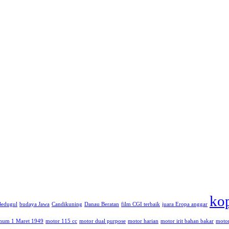
kop
Bedugul
budaya Jawa
Candikuning
Danau Beratan
film CGI terbaik
juara Eropa anggar
um 1 Maret 1949
motor 115 cc
motor dual purpose
motor harian
motor irit bahan bakar
motor