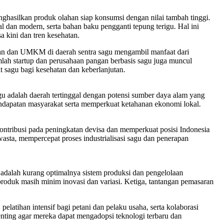
hasilkan produk olahan siap konsumsi dengan nilai tambah tinggi.
l dan modern, serta bahan baku pengganti tepung terigu. Hal ini
 kini dan tren kesehatan.
ahan dan UMKM di daerah sentra sagu mengambil manfaat dari
umlah startup dan perusahaan pangan berbasis sagu juga muncul
 sagu bagi kesehatan dan keberlanjutan.
u adalah daerah tertinggal dengan potensi sumber daya alam yang
endapatan masyarakat serta memperkuat ketahanan ekonomi lokal.
kontribusi pada peningkatan devisa dan memperkuat posisi Indonesia
 swasta, mempercepat proses industrialisasi sagu dan penerapan
 adalah kurang optimalnya sistem produksi dan pengelolaan
roduk masih minim inovasi dan variasi. Ketiga, tantangan pemasaran
elatihan intensif bagi petani dan pelaku usaha, serta kolaborasi
ting agar mereka dapat mengadopsi teknologi terbaru dan