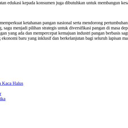
ekatan edukasi kepada konsumen juga dibutuhkan untuk membangun kesa
tuk memperkuat ketahanan pangan nasional serta mendorong pertumbuh
agu menjadi pilihan strategis untuk diversifikasi pangan di masa depa
ngan yang ada dan mempercepat kemajuan industri pangan berbasis sag
konomi baru yang inklusif dan berkelanjutan bagi seluruh lapisan masy
a Kaca Halus
r
ika