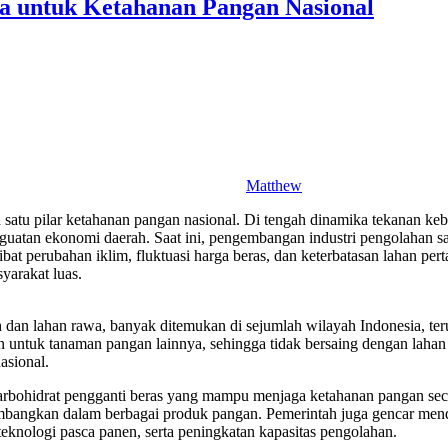
ia untuk Ketahanan Pangan Nasional
Matthew
 satu pilar ketahanan pangan nasional. Di tengah dinamika tekanan ke
nguatan ekonomi daerah. Saat ini, pengembangan industri pengolahan sa
at perubahan iklim, fluktuasi harga beras, dan keterbatasan lahan per
yarakat luas.
h dan lahan rawa, banyak ditemukan di sejumlah wilayah Indonesia, t
untuk tanaman pangan lainnya, sehingga tidak bersaing dengan lahan p
asional.
karbohidrat pengganti beras yang mampu menjaga ketahanan pangan seca
kembangkan dalam berbagai produk pangan. Pemerintah juga gencar me
knologi pasca panen, serta peningkatan kapasitas pengolahan.