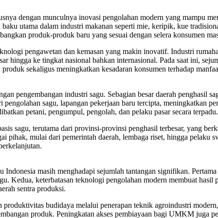
ususnya dengan munculnya inovasi pengolahan modern yang mampu meng
aku utama dalam industri makanan seperti mie, keripik, kue tradisiona
bangkan produk-produk baru yang sesuai dengan selera konsumen masa
teknologi pengawetan dan kemasan yang makin inovatif. Industri rum
r hingga ke tingkat nasional bahkan internasional. Pada saat ini, sej
an produk sekaligus meningkatkan kesadaran konsumen terhadap manfaat
ngan pengembangan industri sagu. Sebagian besar daerah penghasil sag
i pengolahan sagu, lapangan pekerjaan baru tercipta, meningkatkan p
batkan petani, pengumpul, pengolah, dan pelaku pasar secara terpadu.
is sagu, terutama dari provinsi-provinsi penghasil terbesar, yang ber
bagai pihak, mulai dari pemerintah daerah, lembaga riset, hingga pelaku
erkelanjutan.
u Indonesia masih menghadapi sejumlah tantangan signifikan. Pertama
gu. Kedua, keterbatasan teknologi pengolahan modern membuat hasil p
aerah sentra produksi.
produktivitas budidaya melalui penerapan teknik agroindustri modern, p
engembangan produk. Peningkatan akses pembiayaan bagi UMKM juga pen