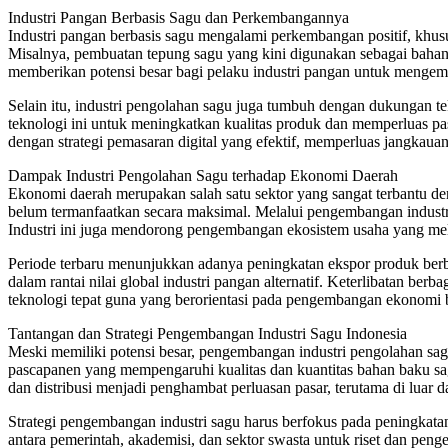
Industri Pangan Berbasis Sagu dan Perkembangannya
Industri pangan berbasis sagu mengalami perkembangan positif, kh
Misalnya, pembuatan tepung sagu yang kini digunakan sebagai bahan b
memberikan potensi besar bagi pelaku industri pangan untuk mengem
Selain itu, industri pengolahan sagu juga tumbuh dengan dukungan 
teknologi ini untuk meningkatkan kualitas produk dan memperluas pasa
dengan strategi pemasaran digital yang efektif, memperluas jangkau
Dampak Industri Pengolahan Sagu terhadap Ekonomi Daerah
Ekonomi daerah merupakan salah satu sektor yang sangat terbantu de
belum termanfaatkan secara maksimal. Melalui pengembangan industr
Industri ini juga mendorong pengembangan ekosistem usaha yang meli
Periode terbaru menunjukkan adanya peningkatan ekspor produk berbas
dalam rantai nilai global industri pangan alternatif. Keterlibatan ber
teknologi tepat guna yang berorientasi pada pengembangan ekonomi b
Tantangan dan Strategi Pengembangan Industri Sagu Indonesia
Meski memiliki potensi besar, pengembangan industri pengolahan sag
pascapanen yang mempengaruhi kualitas dan kuantitas bahan baku sa
dan distribusi menjadi penghambat perluasan pasar, terutama di luar d
Strategi pengembangan industri sagu harus berfokus pada peningkatan 
antara pemerintah, akademisi, dan sektor swasta untuk riset dan p