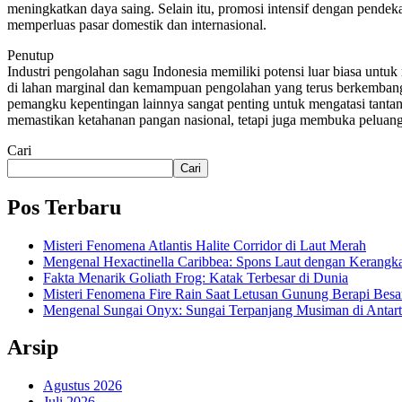
meningkatkan daya saing. Selain itu, promosi intensif dengan pend
memperluas pasar domestik dan internasional.
Penutup
Industri pengolahan sagu Indonesia memiliki potensi luar biasa un
di lahan marginal dan kemampuan pengolahan yang terus berkembang, s
pemangku kepentingan lainnya sangat penting untuk mengatasi tanta
memastikan ketahanan pangan nasional, tetapi juga membuka peluang e
Cari
Cari
Pos Terbaru
Misteri Fenomena Atlantis Halite Corridor di Laut Merah
Mengenal Hexactinella Caribbea: Spons Laut dengan Kerangk
Fakta Menarik Goliath Frog: Katak Terbesar di Dunia
Misteri Fenomena Fire Rain Saat Letusan Gunung Berapi Besa
Mengenal Sungai Onyx: Sungai Terpanjang Musiman di Antart
Arsip
Agustus 2026
Juli 2026