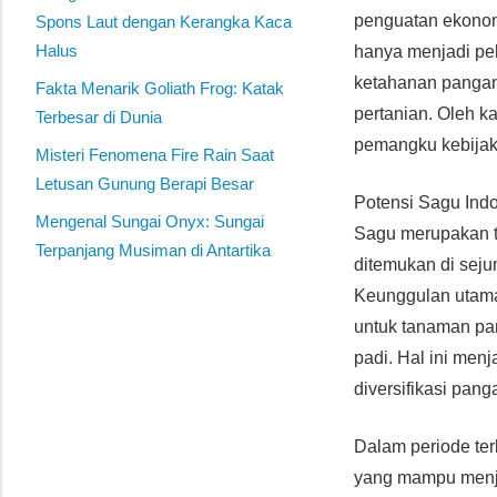
penguatan ekonomi
Spons Laut dengan Kerangka Kaca
Halus
hanya menjadi pel
ketahanan pangan 
Fakta Menarik Goliath Frog: Katak
pertanian. Oleh k
Terbesar di Dunia
pemangku kebijak
Misteri Fenomena Fire Rain Saat
Letusan Gunung Berapi Besar
Potensi Sagu In
Mengenal Sungai Onyx: Sungai
Sagu merupakan ta
Terpanjang Musiman di Antartika
ditemukan di seju
Keunggulan utama
untuk tanaman pan
padi. Hal ini men
diversifikasi pang
Dalam periode ter
yang mampu menja