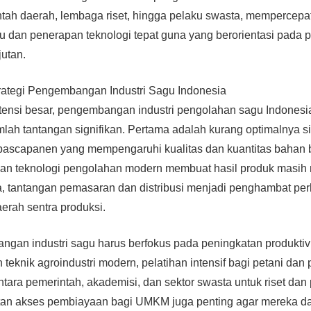
ntah daerah, lembaga riset, hingga pelaku swasta, mempercepa
agu dan penerapan teknologi tepat guna yang berorientasi pad
utan.
rategi Pengembangan Industri Sagu Indonesia
otensi besar, pengembangan industri pengolahan sagu Indonesi
ah tantangan signifikan. Pertama adalah kurang optimalnya s
pascapanen yang mempengaruhi kualitas dan kuantitas bahan 
san teknologi pengolahan modern membuat hasil produk masih 
ga, tantangan pemasaran dan distribusi menjadi penghambat per
aerah sentra produksi.
ngan industri sagu harus berfokus pada peningkatan produktiv
teknik agroindustri modern, pelatihan intensif bagi petani dan
antara pemerintah, akademisi, dan sektor swasta untuk riset d
tan akses pembiayaan bagi UMKM juga penting agar mereka d