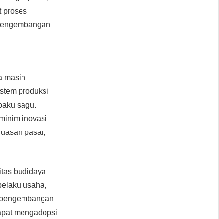
t proses
a pengembangan
a masih
istem produksi
baku sagu.
minim inovasi
luasan pasar,
itas budidaya
 pelaku usaha,
an pengembangan
apat mengadopsi