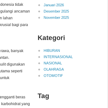
donesia tidak
Januari 2026
Desember 2025
nggulangi ancaman
November 2025
an lahan
rusial bagi para
Kategori
HIBURAN
 rawa, banyak
INTERNASIONAL
antan.
NASIONAL
ulit digunakan
OLAHRAGA
utama seperti
OTOMOTIF
 untuk
Tag
pengganti beras
karbohidrat yang