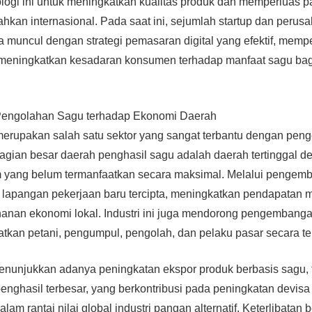
ologi ini untuk meningkatkan kualitas produk dan memperluas p
bahkan internasional. Pada saat ini, sejumlah startup dan peru
a muncul dengan strategi pemasaran digital yang efektif, mem
 meningkatkan kesadaran konsumen terhadap manfaat sagu bag
Pengolahan Sagu terhadap Ekonomi Daerah
erupakan salah satu sektor yang sangat terbantu dengan pe
bagian besar daerah penghasil sagu adalah daerah tertinggal d
 yang belum termanfaatkan secara maksimal. Melalui pengemb
lapangan pekerjaan baru tercipta, meningkatkan pendapatan m
anan ekonomi lokal. Industri ini juga mendorong pengembang
tkan petani, pengumpul, pengolah, dan pelaku pasar secara te
enunjukkan adanya peningkatan ekspor produk berbasis sagu, 
 penghasil terbesar, yang berkontribusi pada peningkatan devi
alam rantai nilai global industri pangan alternatif. Keterlibatan 