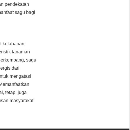
gan pendekatan
anfaat sagu bagi
at ketahanan
ristik tanaman
berkembang, sagu
ergis dari
untuk mengatasi
 Memanfaatkan
, tetapi juga
pisan masyarakat