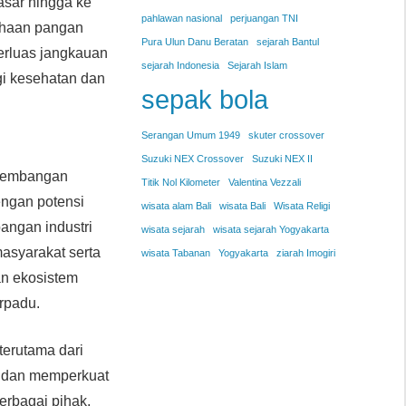
asar hingga ke
pahlawan nasional
perjuangan TNI
sahaan pangan
Pura Ulun Danu Beratan
sejarah Bantul
perluas jangkauan
sejarah Indonesia
Sejarah Islam
i kesehatan dan
sepak bola
Serangan Umum 1949
skuter crossover
Suzuki NEX Crossover
Suzuki NEX II
ngembangan
Titik Nol Kilometer
Valentina Vezzali
engan potensi
wisata alam Bali
wisata Bali
Wisata Religi
angan industri
wisata sejarah
wisata sejarah Yogyakarta
asyarakat serta
wisata Tabanan
Yogyakarta
ziarah Imogiri
an ekosistem
rpadu.
terutama dari
sa dan memperkuat
berbagai pihak,