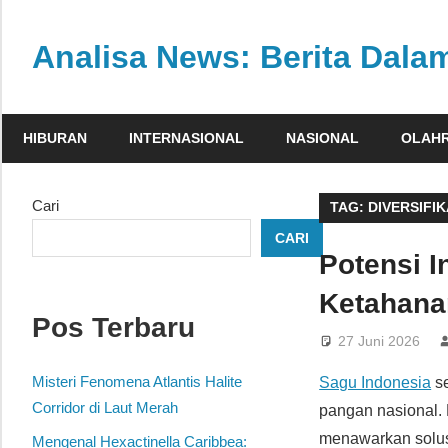
Skip
to
Analisa News: Berita Dal
content
Ulasan
kritis
HIBURAN
INTERNASIONAL
NASIONAL
OLAH
dan
akurat
dari
Cari
TAG:
DIVERSIFI
dunia,
CARI
politik,
Potensi I
dan
Ketahana
olahraga
Pos Terbaru
27 Juni 2026
Misteri Fenomena Atlantis Halite
Sagu Indonesia
se
Corridor di Laut Merah
pangan nasional.
menawarkan solusi
Mengenal Hexactinella Caribbea: