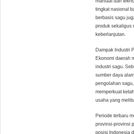
manfaat dari tekn
tingkat nasional 
berbasis sagu jug
produk sekaligus
keberlanjutan.
Dampak Industri 
Ekonomi daerah m
industri sagu. Se
sumber daya alam
pengolahan sagu, 
memperkuat ketah
usaha yang meliba
Periode terbaru m
provinsi-provinsi
posisi Indonesia d