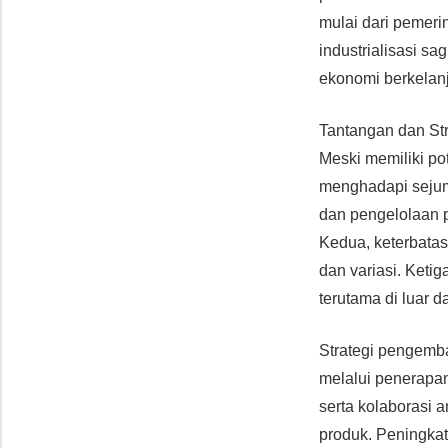
mulai dari pemeri
industrialisasi s
ekonomi berkelanj
Tantangan dan St
Meski memiliki p
menghadapi sejuml
dan pengelolaan 
Kedua, keterbata
dan variasi. Keti
terutama di luar d
Strategi pengemba
melalui penerapan 
serta kolaborasi 
produk. Peningka