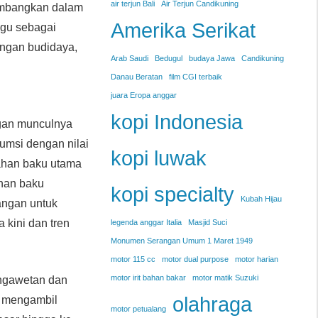
air terjun Bali
Air Terjun Candikuning
ikembangkan dalam
Amerika Serikat
gu sebagai
angan budidaya,
Arab Saudi
Bedugul
budaya Jawa
Candikuning
Danau Beratan
film CGI terbaik
juara Eropa anggar
kopi Indonesia
ngan munculnya
umsi dengan nilai
kopi luwak
bahan baku utama
ahan baku
kopi specialty
Kubah Hijau
pangan untuk
kini dan tren
legenda anggar Italia
Masjid Suci
Monumen Serangan Umum 1 Maret 1949
motor 115 cc
motor dual purpose
motor harian
motor irit bahan bakar
motor matik Suzuki
engawetan dan
olahraga
u mengambil
motor petualang