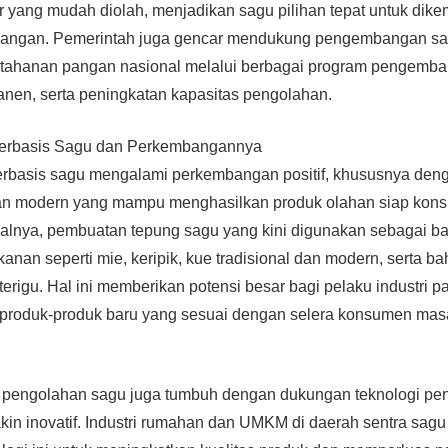
stur yang mudah diolah, menjadikan sagu pilihan tepat untuk d
pangan. Pemerintah juga gencar mendukung pengembangan sa
 ketahanan pangan nasional melalui berbagai program pengemb
anen, serta peningkatan kapasitas pengolahan.
Berbasis Sagu dan Perkembangannya
berbasis sagu mengalami perkembangan positif, khususnya de
an modern yang mampu menghasilkan produk olahan siap kons
isalnya, pembuatan tepung sagu yang kini digunakan sebagai 
kanan seperti mie, keripik, kue tradisional dan modern, serta b
terigu. Hal ini memberikan potensi besar bagi pelaku industri 
oduk-produk baru yang sesuai dengan selera konsumen masa 
tri pengolahan sagu juga tumbuh dengan dukungan teknologi p
in inovatif. Industri rumahan dan UMKM di daerah sentra sag