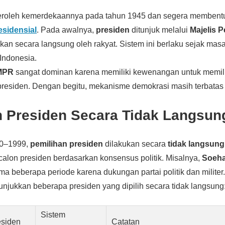
oleh kemerdekaannya pada tahun 1945 dan segera membentu
esidensial
. Pada awalnya,
presiden
ditunjuk melalui
Majelis 
ukan secara langsung oleh rakyat. Sistem ini berlaku sejak mas
Indonesia.
MPR
sangat dominan karena memiliki kewenangan untuk memil
esiden. Dengan begitu, mekanisme demokrasi masih terbatas pa
n Presiden Secara Tidak Langsun
50–1999,
pemilihan presiden
dilakukan secara
tidak langsung
calon presiden berdasarkan konsensus politik. Misalnya,
Soeha
a beberapa periode karena dukungan partai politik dan militer
unjukkan beberapa presiden yang dipilih secara tidak langsung
Sistem
esiden
Catatan