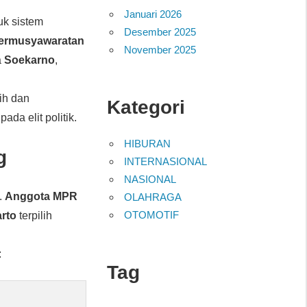
Januari 2026
k sistem
Desember 2025
Permusyawaratan
November 2025
a
Soekarno
,
ih dan
Kategori
da elit politik.
HIBURAN
g
INTERNASIONAL
NASIONAL
.
Anggota MPR
OLAHRAGA
OTOMOTIF
rto
terpilih
.
:
Tag