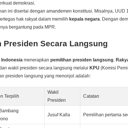
rkuat demokrasi.
ahan ini disertai dengan amandemen konstitusi. Misalnya, UU
ertegas hak rakyat dalam memilih
kepala negara
. Dengan demi
uhnya bergantung pada MPR.
n Presiden Secara Langsung
,
Indonesia
menerapkan
pemilihan presiden langsung
.
Raky
dan wakil presiden secara langsung melalui
KPU
(Komisi Pemi
an presiden langsung yang menonjol adalah:
Wakil
n Terpilih
Catatan
Presiden
 Bambang
Jusuf Kalla
Pemilihan pertama se
yono