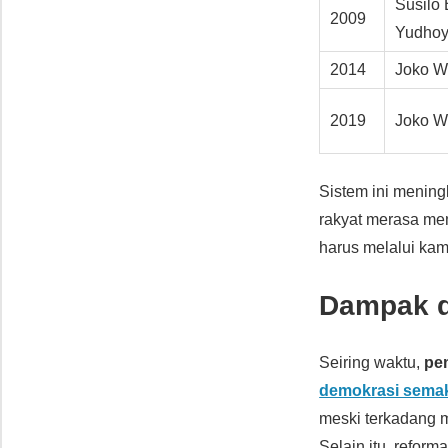
Susilo
2009
Yudho
2014
Joko W
2019
Joko W
Sistem ini mening
rakyat merasa mem
harus melalui kam
Dampak d
Seiring waktu,
pe
demokrasi semak
meski terkadang m
Selain itu, refor