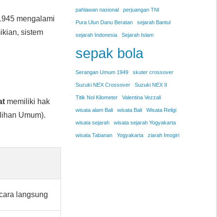
pahlawan nasional
perjuangan TNI
D 1945 mengalami
Pura Ulun Danu Beratan
sejarah Bantul
kian, sistem
sejarah Indonesia
Sejarah Islam
sepak bola
Serangan Umum 1949
skuter crossover
Suzuki NEX Crossover
Suzuki NEX II
Titik Nol Kilometer
Valentina Vezzali
at
memiliki hak
wisata alam Bali
wisata Bali
Wisata Religi
lihan Umum).
wisata sejarah
wisata sejarah Yogyakarta
wisata Tabanan
Yogyakarta
ziarah Imogiri
cara langsung