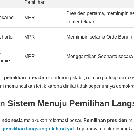
Pemilihan
Presiden pertama, memimpin s
ekarno
MPR
kemerdekaan
eharto
MPR
Memimpin selama Orde Baru hi
.
MPR
Menggantikan Soeharto secara t
bibie
i,
pemilihan presiden
cenderung stabil, namun partisipasi raky
 ini memunculkan kritik karena dinilai tidak sepenuhnya demokra
n Sistem Menuju Pemilihan Lang
,
Indonesia
melakukan reformasi besar.
Pemilihan presiden
mu
ju
pemilihan langsung oleh rakyat
. Tujuannya untuk meningk