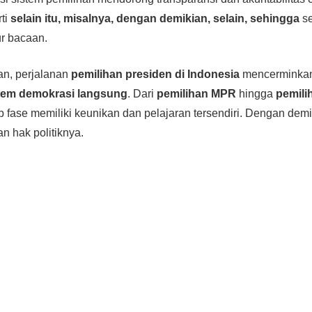
rti
selain itu, misalnya, dengan demikian, selain, sehingga
se
r bacaan.
an, perjalanan
pemilihan presiden di Indonesia
mencerminkan
istem demokrasi langsung
. Dari
pemilihan MPR
hingga
pemili
ap fase memiliki keunikan dan pelajaran tersendiri. Dengan dem
n hak politiknya.