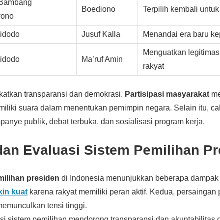
 Bambang
Boediono
Terpilih kembali untu
yono
idodo
Jusuf Kalla
Menandai era baru k
Menguatkan legitimas
idodo
Ma’ruf Amin
rakyat
katkan transparansi dan demokrasi.
Partisipasi masyarakat
me
iliki suara dalam menentukan pemimpin negara. Selain itu, cal
panye publik, debat terbuka, dan sosialisasi program kerja.
an Evaluasi Sistem Pemilihan Pr
milihan presiden
di Indonesia menunjukkan beberapa dampak 
in kuat
karena rakyat memiliki peran aktif. Kedua, persaingan p
emunculkan tensi tinggi.
masi sistem pemilihan mendorong transparansi dan akuntabilitas 