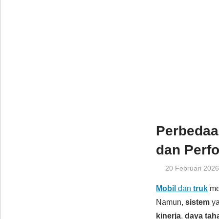
Perbedaan
dan Perf
20 Februari 202
Mobil
dan
truk
me
Namun,
sistem
ya
kinerja
,
daya tah