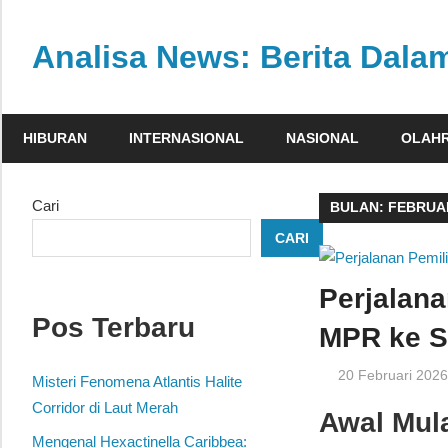
Skip
to
Analisa News: Berita Dal
content
Ulasan
kritis
HIBURAN
INTERNASIONAL
NASIONAL
OLAH
dan
akurat
dari
Cari
BULAN:
FEBRUAR
dunia,
CARI
politik,
dan
Perjalana
olahraga
Pos Terbaru
MPR ke S
20 Februari 202
Misteri Fenomena Atlantis Halite
Corridor di Laut Merah
Awal Mul
Mengenal Hexactinella Caribbea: