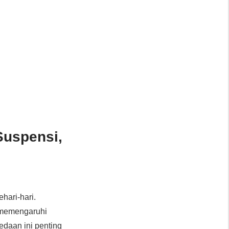
Suspensi,
hari-hari.
 memengaruhi
edaan ini penting