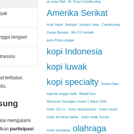
air terjun Bali
Air Terjun Candikuning
Amerika Serikat
ejak
Arab Saudi
Bedugul
budaya Jawa
Candikuning
Danau Beratan
film CGI terbaik
ngga lengser
juara Eropa anggar
kopi Indonesia
ransisi
kopi luwak
at terbatas.
kopi specialty
Kubah Hijau
tis.
legenda anggar Italia
Masjid Suci
sung
Monumen Serangan Umum 1 Maret 1949
motor 115 cc
motor dual purpose
motor harian
motor irit bahan bakar
motor matik Suzuki
lai mengalami
olahraga
atkan
partisipasi
motor petualang