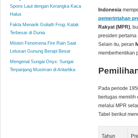
Spons Laut dengan Kerangka Kaca
Indonesia
memper
Halus
pemerintahan pr
Fakta Menarik Goliath Frog: Katak
Rakyat (MPR)
, b
Terbesar di Dunia
presiden pertama 
Misteri Fenomena Fire Rain Saat
Selain itu, peran
Letusan Gunung Berapi Besar
memberhentikan pr
Mengenal Sungai Onyx: Sungai
Pemiliha
Terpanjang Musiman di Antartika
Pada periode 19
bertugas memilih 
melalui MPR selam
Tabel berikut men
Tahun
Pr