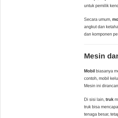
untuk pemilik ke
Secara umum,
mo
angkut dan ketah
dan komponen pe
Mesin da
Mobil
biasanya 
contoh, mobil kelu
Mesin ini diranca
Di sisi lain,
truk
m
truk bisa mencapai
tenaga besar, tet