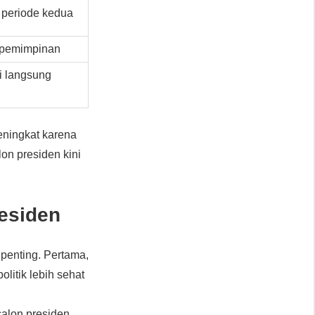
k periode kedua
epemimpinan
i langsung
ningkat karena
on presiden kini
esiden
penting. Pertama,
olitik lebih sehat
calon presiden.