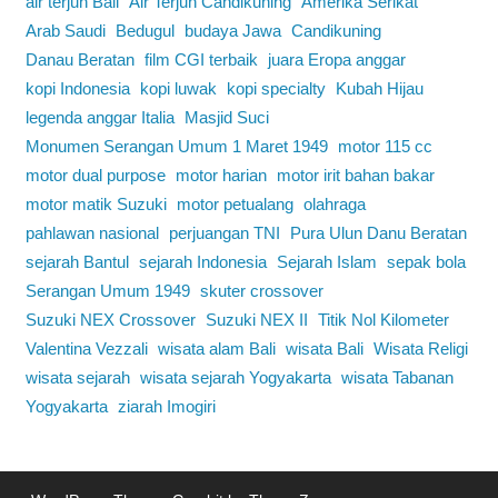
air terjun Bali
Air Terjun Candikuning
Amerika Serikat
Arab Saudi
Bedugul
budaya Jawa
Candikuning
Danau Beratan
film CGI terbaik
juara Eropa anggar
kopi Indonesia
kopi luwak
kopi specialty
Kubah Hijau
legenda anggar Italia
Masjid Suci
Monumen Serangan Umum 1 Maret 1949
motor 115 cc
motor dual purpose
motor harian
motor irit bahan bakar
motor matik Suzuki
motor petualang
olahraga
pahlawan nasional
perjuangan TNI
Pura Ulun Danu Beratan
sejarah Bantul
sejarah Indonesia
Sejarah Islam
sepak bola
Serangan Umum 1949
skuter crossover
Suzuki NEX Crossover
Suzuki NEX II
Titik Nol Kilometer
Valentina Vezzali
wisata alam Bali
wisata Bali
Wisata Religi
wisata sejarah
wisata sejarah Yogyakarta
wisata Tabanan
Yogyakarta
ziarah Imogiri