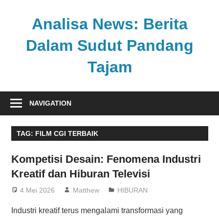
Skip
to
Analisa News: Berita
content
Dalam Sudut Pandang
Tajam
Ulasan
kritis
NAVIGATION
dan
akurat
TAG:
FILM CGI TERBAIK
dari
dunia,
Kompetisi Desain: Fenomena Industri
politik,
Kreatif dan Hiburan Televisi
dan
olahraga
4 Mei 2026
Matthew
HIBURAN
Industri kreatif terus mengalami transformasi yang