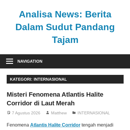
Skip
to
Analisa News: Berita
content
Dalam Sudut Pandang
Tajam
Ulasan
kritis
NAVIGATION
dan
akurat
KATEGORI:
INTERNASIONAL
dari
dunia,
Misteri Fenomena Atlantis Halite
politik,
Corridor di Laut Merah
dan
olahraga
7 Agustus 2026
Matthew
INTERNASIONAL
Fenomena
Atlantis Halite Corridor
tengah menjadi