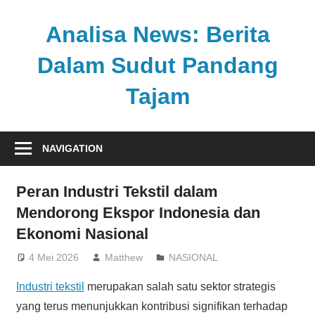
Skip
to
Analisa News: Berita
content
Dalam Sudut Pandang
Tajam
Ulasan
kritis
NAVIGATION
dan
akurat
Peran Industri Tekstil dalam
dari
Mendorong Ekspor Indonesia dan
dunia,
Ekonomi Nasional
politik,
dan
4 Mei 2026
Matthew
NASIONAL
olahraga
Industri tekstil
merupakan salah satu sektor strategis
yang terus menunjukkan kontribusi signifikan terhadap