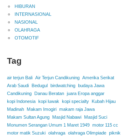
HIBURAN
INTERNASIONAL
NASIONAL
OLAHRAGA
OTOMOTIF
Tag
air terjun Bali
Air Terjun Candikuning
Amerika Serikat
Arab Saudi
Bedugul
birdwatching
budaya Jawa
Candikuning
Danau Beratan
juara Eropa anggar
kopi Indonesia
kopi luwak
kopi specialty
Kubah Hijau
Madinah
Makam Imogiri
makam raja Jawa
Makam Sultan Agung
Masjid Nabawi
Masjid Suci
Monumen Serangan Umum 1 Maret 1949
motor 115 cc
motor matik Suzuki
olahraga
olahraga Olimpiade
piknik