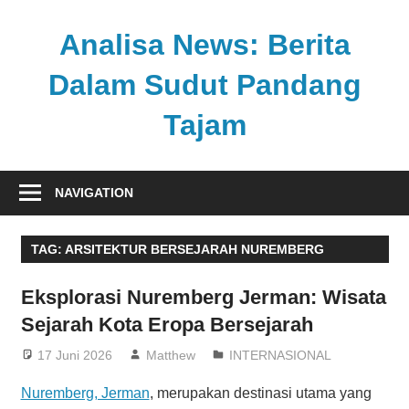
Skip
to
Analisa News: Berita
content
Dalam Sudut Pandang
Tajam
Ulasan
kritis
NAVIGATION
dan
akurat
TAG:
ARSITEKTUR BERSEJARAH NUREMBERG
dari
dunia,
Eksplorasi Nuremberg Jerman: Wisata
politik,
Sejarah Kota Eropa Bersejarah
dan
olahraga
17 Juni 2026
Matthew
INTERNASIONAL
Nuremberg, Jerman
, merupakan destinasi utama yang