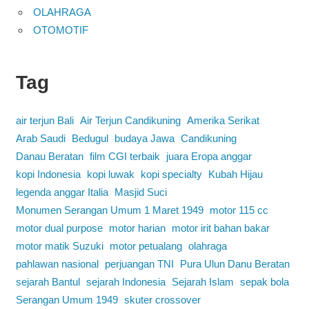
OLAHRAGA
OTOMOTIF
Tag
air terjun Bali
Air Terjun Candikuning
Amerika Serikat
Arab Saudi
Bedugul
budaya Jawa
Candikuning
Danau Beratan
film CGI terbaik
juara Eropa anggar
kopi Indonesia
kopi luwak
kopi specialty
Kubah Hijau
legenda anggar Italia
Masjid Suci
Monumen Serangan Umum 1 Maret 1949
motor 115 cc
motor dual purpose
motor harian
motor irit bahan bakar
motor matik Suzuki
motor petualang
olahraga
pahlawan nasional
perjuangan TNI
Pura Ulun Danu Beratan
sejarah Bantul
sejarah Indonesia
Sejarah Islam
sepak bola
Serangan Umum 1949
skuter crossover