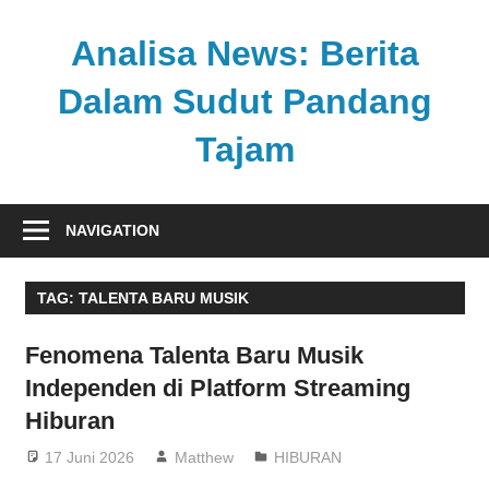
Skip
to
Analisa News: Berita
content
Dalam Sudut Pandang
Tajam
Ulasan
kritis
NAVIGATION
dan
akurat
TAG:
TALENTA BARU MUSIK
dari
dunia,
Fenomena Talenta Baru Musik
politik,
Independen di Platform Streaming
dan
Hiburan
olahraga
17 Juni 2026
Matthew
HIBURAN