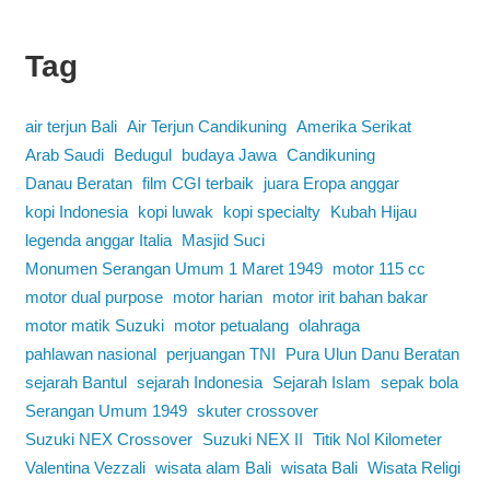
Tag
air terjun Bali
Air Terjun Candikuning
Amerika Serikat
Arab Saudi
Bedugul
budaya Jawa
Candikuning
Danau Beratan
film CGI terbaik
juara Eropa anggar
kopi Indonesia
kopi luwak
kopi specialty
Kubah Hijau
legenda anggar Italia
Masjid Suci
Monumen Serangan Umum 1 Maret 1949
motor 115 cc
motor dual purpose
motor harian
motor irit bahan bakar
motor matik Suzuki
motor petualang
olahraga
pahlawan nasional
perjuangan TNI
Pura Ulun Danu Beratan
sejarah Bantul
sejarah Indonesia
Sejarah Islam
sepak bola
Serangan Umum 1949
skuter crossover
Suzuki NEX Crossover
Suzuki NEX II
Titik Nol Kilometer
Valentina Vezzali
wisata alam Bali
wisata Bali
Wisata Religi