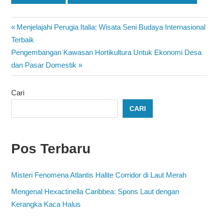
Navigasi
Previous
Menjelajahi Perugia Italia: Wisata Seni Budaya Internasional
Post:
Terbaik
pos
Next
Pengembangan Kawasan Hortikultura Untuk Ekonomi Desa
Post:
dan Pasar Domestik
Cari
CARI
Pos Terbaru
Misteri Fenomena Atlantis Halite Corridor di Laut Merah
Mengenal Hexactinella Caribbea: Spons Laut dengan
Kerangka Kaca Halus