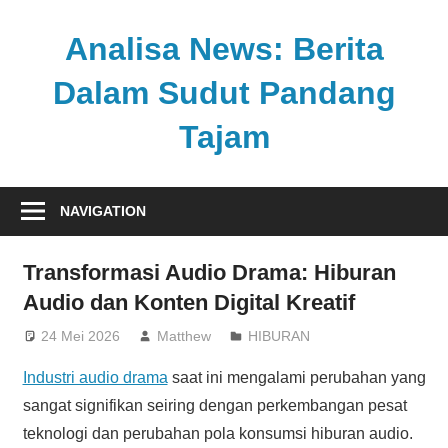
Skip
to
Analisa News: Berita
content
Dalam Sudut Pandang
Tajam
Ulasan
kritis
NAVIGATION
dan
akurat
Transformasi Audio Drama: Hiburan
dari
Audio dan Konten Digital Kreatif
dunia,
politik,
24 Mei 2026
Matthew
HIBURAN
dan
Industri audio drama
saat ini mengalami perubahan yang
olahraga
sangat signifikan seiring dengan perkembangan pesat
teknologi dan perubahan pola konsumsi hiburan audio.