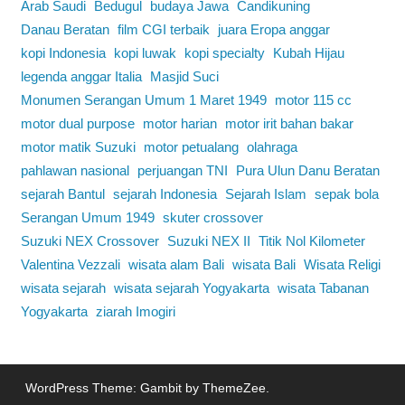
Arab Saudi
Bedugul
budaya Jawa
Candikuning
Danau Beratan
film CGI terbaik
juara Eropa anggar
kopi Indonesia
kopi luwak
kopi specialty
Kubah Hijau
legenda anggar Italia
Masjid Suci
Monumen Serangan Umum 1 Maret 1949
motor 115 cc
motor dual purpose
motor harian
motor irit bahan bakar
motor matik Suzuki
motor petualang
olahraga
pahlawan nasional
perjuangan TNI
Pura Ulun Danu Beratan
sejarah Bantul
sejarah Indonesia
Sejarah Islam
sepak bola
Serangan Umum 1949
skuter crossover
Suzuki NEX Crossover
Suzuki NEX II
Titik Nol Kilometer
Valentina Vezzali
wisata alam Bali
wisata Bali
Wisata Religi
wisata sejarah
wisata sejarah Yogyakarta
wisata Tabanan
Yogyakarta
ziarah Imogiri
WordPress Theme: Gambit by ThemeZee.