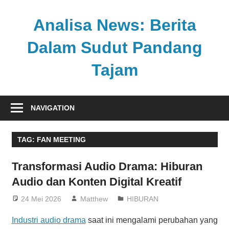
Skip
to
Analisa News: Berita
content
Dalam Sudut Pandang
Tajam
Ulasan
kritis
NAVIGATION
dan
akurat
TAG:
FAN MEETING
dari
dunia,
Transformasi Audio Drama: Hiburan
politik,
Audio dan Konten Digital Kreatif
dan
olahraga
24 Mei 2026
Matthew
HIBURAN
Industri audio drama
saat ini mengalami perubahan yang