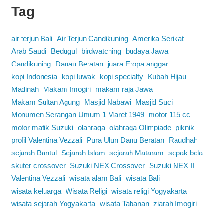
Tag
air terjun Bali
Air Terjun Candikuning
Amerika Serikat
Arab Saudi
Bedugul
birdwatching
budaya Jawa
Candikuning
Danau Beratan
juara Eropa anggar
kopi Indonesia
kopi luwak
kopi specialty
Kubah Hijau
Madinah
Makam Imogiri
makam raja Jawa
Makam Sultan Agung
Masjid Nabawi
Masjid Suci
Monumen Serangan Umum 1 Maret 1949
motor 115 cc
motor matik Suzuki
olahraga
olahraga Olimpiade
piknik
profil Valentina Vezzali
Pura Ulun Danu Beratan
Raudhah
sejarah Bantul
Sejarah Islam
sejarah Mataram
sepak bola
skuter crossover
Suzuki NEX Crossover
Suzuki NEX II
Valentina Vezzali
wisata alam Bali
wisata Bali
wisata keluarga
Wisata Religi
wisata religi Yogyakarta
wisata sejarah Yogyakarta
wisata Tabanan
ziarah Imogiri