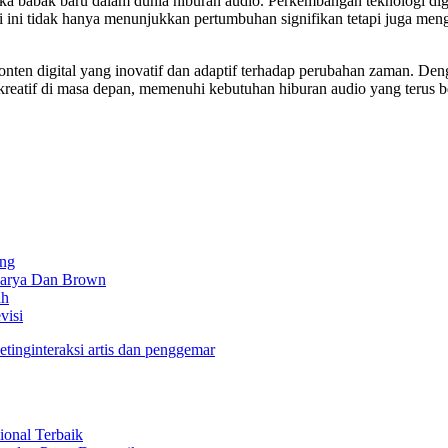
buka babak baru dalam dunia hiburan audio. Perkembangan teknologi di
ri ini tidak hanya menunjukkan pertumbuhan signifikan tetapi juga men
konten digital yang inovatif dan adaptif terhadap perubahan zaman. De
 kreatif di masa depan, memenuhi kebutuhan hiburan audio yang terus be
ing
Karya Dan Brown
ah
visi
eting
interaksi artis dan penggemar
sional Terbaik