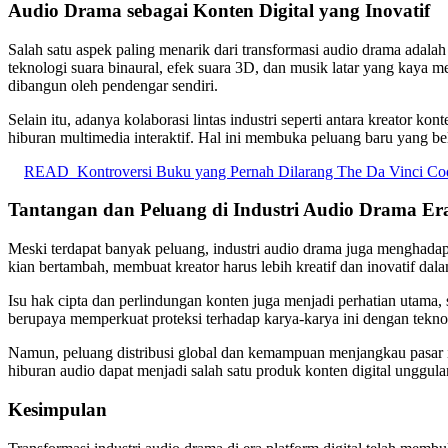
Audio Drama sebagai Konten Digital yang Inovatif
Salah satu aspek paling menarik dari transformasi audio drama ada
teknologi suara binaural, efek suara 3D, dan musik latar yang kay
dibangun oleh pendengar sendiri.
Selain itu, adanya kolaborasi lintas industri seperti antara kreator 
hiburan multimedia interaktif. Hal ini membuka peluang baru yang b
READ
Kontroversi Buku yang Pernah Dilarang The Da Vinci C
Tantangan dan Peluang di Industri Audio Drama Era
Meski terdapat banyak peluang, industri audio drama juga menghadapi t
kian bertambah, membuat kreator harus lebih kreatif dan inovatif d
Isu hak cipta dan perlindungan konten juga menjadi perhatian utama, 
berupaya memperkuat proteksi terhadap karya-karya ini dengan teknol
Namun, peluang distribusi global dan kemampuan menjangkau pasar in
hiburan audio dapat menjadi salah satu produk konten digital unggul
Kesimpulan