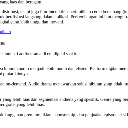
 yang luas dan beragam.
tribusi, tetapi juga fitur interaktif seperti pilihan cerita bercabang (i
k berdiskusi langsung dalam aplikasi. Perkembangan ini ikut menguba
ital yang lebih tinggi dan inovatif.
adinah
ma
ndustri audio drama di era digital saat ini:
busi hiburan audio menjadi lebih murah dan efisien. Platform digital
 pintar lainnya.
an on-demand. Audio drama menawarkan solusi hiburan yang tidak men
yang lebih luas dan segmentasi audiens yang spesifik. Genre yang berag
grafis yang lebih luas.
uk langganan premium, iklan, sponsorship, dan penjualan episode ekskl