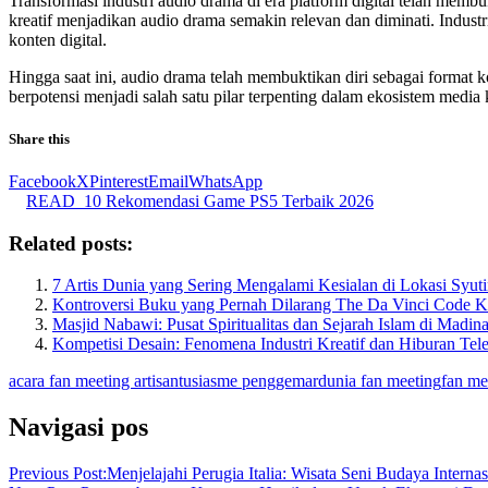
Transformasi industri audio drama di era platform digital telah mem
kreatif menjadikan audio drama semakin relevan dan diminati. Indust
konten digital.
Hingga saat ini, audio drama telah membuktikan diri sebagai format 
berpotensi menjadi salah satu pilar terpenting dalam ekosistem media
Share this
Facebook
X
Pinterest
Email
WhatsApp
READ
10 Rekomendasi Game PS5 Terbaik 2026
Related posts:
7 Artis Dunia yang Sering Mengalami Kesialan di Lokasi Syut
Kontroversi Buku yang Pernah Dilarang The Da Vinci Code 
Masjid Nabawi: Pusat Spiritualitas dan Sejarah Islam di Madin
Kompetisi Desain: Fenomena Industri Kreatif dan Hiburan Tele
acara fan meeting artis
antusiasme penggemar
dunia fan meeting
fan me
Navigasi pos
Previous Post:
Menjelajahi Perugia Italia: Wisata Seni Budaya Interna