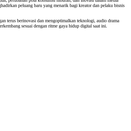
gital, perubahan pola konsumsi hiburan, dan inovasi dalam media
ghadirkan peluang baru yang menarik bagi kreator dan pelaku bisnis
ngan terus berinovasi dan mengoptimalkan teknologi, audio drama
rkembang sesuai dengan ritme gaya hidup digital saat ini.