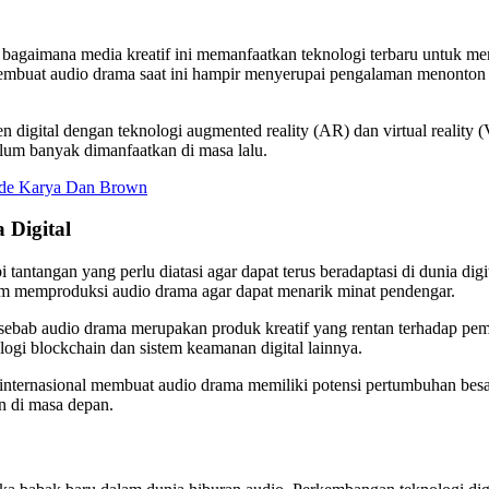
lah bagaimana media kreatif ini memanfaatkan teknologi terbaru untu
a membuat audio drama saat ini hampir menyerupai pengalaman menonto
konten digital dengan teknologi augmented reality (AR) dan virtual reali
elum banyak dimanfaatkan di masa lalu.
ode Karya Dan Brown
 Digital
antangan yang perlu diatasi agar dapat terus beradaptasi di dunia digit
alam memproduksi audio drama agar dapat menarik minat pendengar.
sebab audio drama merupakan produk kreatif yang rentan terhadap pembaj
ogi blockchain dan sistem keamanan digital lainnya.
ternasional membuat audio drama memiliki potensi pertumbuhan besar.
an di masa depan.