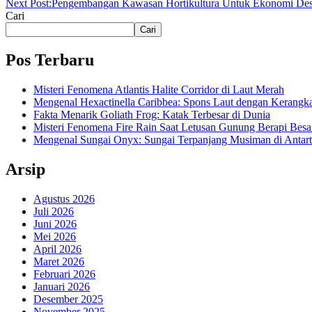
Next Post:
Pengembangan Kawasan Hortikultura Untuk Ekonomi Des
Cari
Cari
Pos Terbaru
Misteri Fenomena Atlantis Halite Corridor di Laut Merah
Mengenal Hexactinella Caribbea: Spons Laut dengan Kerangk
Fakta Menarik Goliath Frog: Katak Terbesar di Dunia
Misteri Fenomena Fire Rain Saat Letusan Gunung Berapi Besa
Mengenal Sungai Onyx: Sungai Terpanjang Musiman di Antart
Arsip
Agustus 2026
Juli 2026
Juni 2026
Mei 2026
April 2026
Maret 2026
Februari 2026
Januari 2026
Desember 2025
November 2025