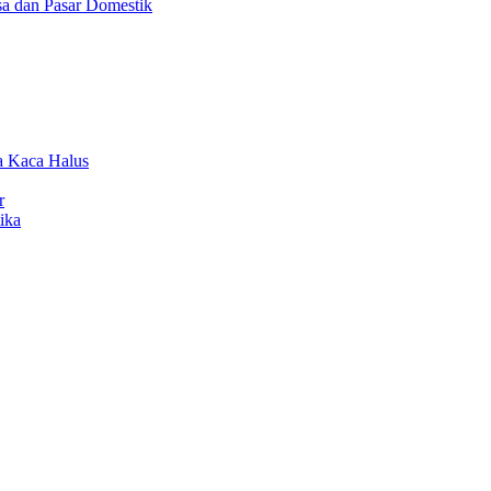
a dan Pasar Domestik
a Kaca Halus
r
ika