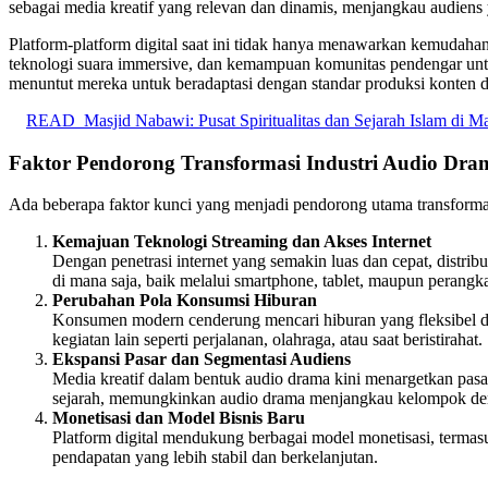
sebagai media kreatif yang relevan dan dinamis, menjangkau audiens
Platform-platform digital saat ini tidak hanya menawarkan kemudahan dis
teknologi suara immersive, dan kemampuan komunitas pendengar untu
menuntut mereka untuk beradaptasi dengan standar produksi konten dig
READ
Masjid Nabawi: Pusat Spiritualitas dan Sejarah Islam di M
Faktor Pendorong Transformasi Industri Audio Dra
Ada beberapa faktor kunci yang menjadi pendorong utama transformasi i
Kemajuan Teknologi Streaming dan Akses Internet
Dengan penetrasi internet yang semakin luas dan cepat, distri
di mana saja, baik melalui smartphone, tablet, maupun perangkat
Perubahan Pola Konsumsi Hiburan
Konsumen modern cenderung mencari hiburan yang fleksibel d
kegiatan lain seperti perjalanan, olahraga, atau saat beristirahat.
Ekspansi Pasar dan Segmentasi Audiens
Media kreatif dalam bentuk audio drama kini menargetkan pasar 
sejarah, memungkinkan audio drama menjangkau kelompok demo
Monetisasi dan Model Bisnis Baru
Platform digital mendukung berbagai model monetisasi, termas
pendapatan yang lebih stabil dan berkelanjutan.