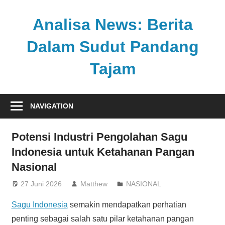
Skip
to
Analisa News: Berita
content
Dalam Sudut Pandang
Tajam
Ulasan
kritis
NAVIGATION
dan
akurat
Potensi Industri Pengolahan Sagu
dari
Indonesia untuk Ketahanan Pangan
dunia,
Nasional
politik,
dan
27 Juni 2026
Matthew
NASIONAL
olahraga
Sagu Indonesia
semakin mendapatkan perhatian
penting sebagai salah satu pilar ketahanan pangan