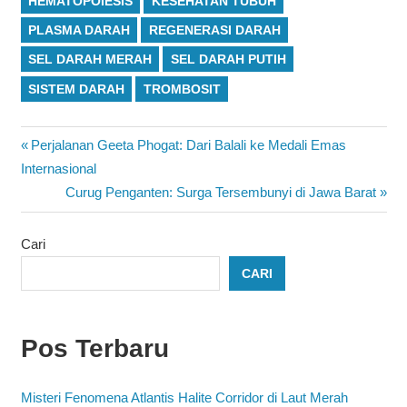
HEMATOPOIESIS
KESEHATAN TUBUH
PLASMA DARAH
REGENERASI DARAH
SEL DARAH MERAH
SEL DARAH PUTIH
SISTEM DARAH
TROMBOSIT
Navigasi
Previous
Perjalanan Geeta Phogat: Dari Balali ke Medali Emas
Post:
Internasional
pos
Next
Curug Penganten: Surga Tersembunyi di Jawa Barat
Post:
Cari
CARI
Pos Terbaru
Misteri Fenomena Atlantis Halite Corridor di Laut Merah