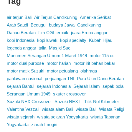
Tag
air terjun Bali
Air Terjun Candikuning
Amerika Serikat
Arab Saudi
Bedugul
budaya Jawa
Candikuning
Danau Beratan
film CGI terbaik
juara Eropa anggar
kopi Indonesia
kopi luwak
kopi specialty
Kubah Hijau
legenda anggar Italia
Masjid Suci
Monumen Serangan Umum 1 Maret 1949
motor 115 cc
motor dual purpose
motor harian
motor irit bahan bakar
motor matik Suzuki
motor petualang
olahraga
pahlawan nasional
perjuangan TNI
Pura Ulun Danu Beratan
sejarah Bantul
sejarah Indonesia
Sejarah Islam
sepak bola
Serangan Umum 1949
skuter crossover
Suzuki NEX Crossover
Suzuki NEX II
Titik Nol Kilometer
Valentina Vezzali
wisata alam Bali
wisata Bali
Wisata Religi
wisata sejarah
wisata sejarah Yogyakarta
wisata Tabanan
Yogyakarta
ziarah Imogiri