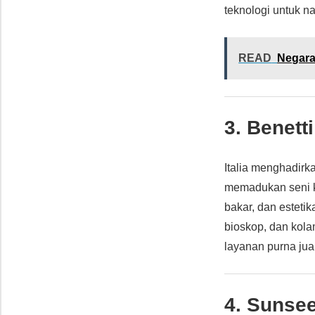
teknologi untuk n
READ
Negara
3. Benett
Italia menghadir
memadukan seni k
bakar, dan esteti
bioskop, dan kola
layanan purna ju
4. Sunse