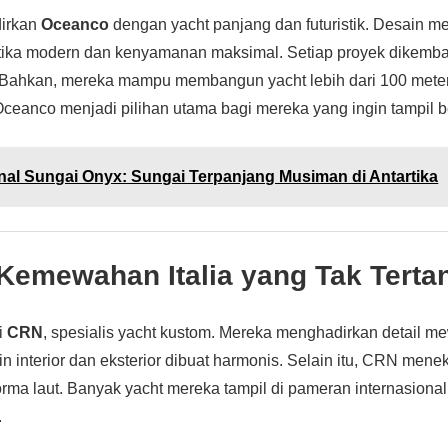
irkan
Oceanco
dengan yacht panjang dan futuristik. Desain m
ika modern dan kenyamanan maksimal. Setiap proyek dikem
. Bahkan, mereka mampu membangun yacht lebih dari 100 meter 
eanco menjadi pilihan utama bagi mereka yang ingin tampil be
al Sungai Onyx: Sungai Terpanjang Musiman di Antartika
Kemewahan Italia yang Tak Terta
ki
CRN
, spesialis yacht kustom. Mereka menghadirkan detail m
n interior dan eksterior dibuat harmonis. Selain itu, CRN mene
orma laut. Banyak yacht mereka tampil di pameran internasiona
.