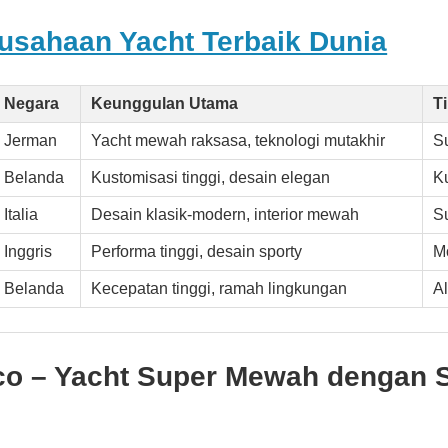
usahaan Yacht Terbaik Dunia
Negara
Keunggulan Utama
T
Jerman
Yacht mewah raksasa, teknologi mutakhir
S
Belanda
Kustomisasi tinggi, desain elegan
K
Italia
Desain klasik-modern, interior mewah
S
Inggris
Performa tinggi, desain sporty
Mo
Belanda
Kecepatan tinggi, ramah lingkungan
A
co – Yacht Super Mewah dengan 