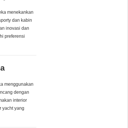
ereka menekankan
porty dan kabin
an inovasi dan
i preferensi
da
eka menggunakan
rancang dengan
akan interior
r yacht yang