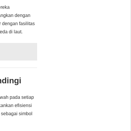
ereka
bangkan dengan
dengan fasilitas
da di laut.
ndingi
ewah pada setiap
kankan efisiensi
l sebagai simbol