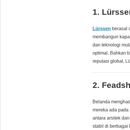
1. Lürss
Lürssen
berasal 
membangun kapal 
dan teknologi mu
optimal. Bahkan 
reputasi global, 
2. Feads
Belanda menghad
mereka ada pada d
antara arsitek dan
stabil di berbagai