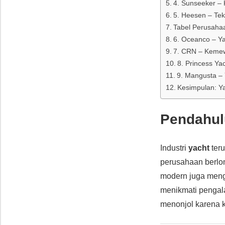
4. Sunseeker –
5. Heesen – Tek
Tabel Perusahaa
6. Oceanco – Y
7. CRN – Kemewa
8. Princess Ya
9. Mangusta – Y
Kesimpulan: Y
Pendahul
Industri
yacht
teru
perusahaan berlo
modern juga meng
menikmati pengala
menonjol karena k