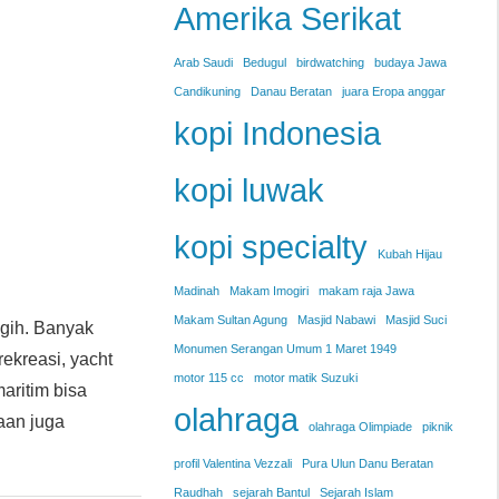
Amerika Serikat
Arab Saudi
Bedugul
birdwatching
budaya Jawa
Candikuning
Danau Beratan
juara Eropa anggar
kopi Indonesia
kopi luwak
kopi specialty
Kubah Hijau
Madinah
Makam Imogiri
makam raja Jawa
Makam Sultan Agung
Masjid Nabawi
Masjid Suci
ggih. Banyak
Monumen Serangan Umum 1 Maret 1949
kreasi, yacht
motor 115 cc
motor matik Suzuki
ritim bisa
olahraga
aan juga
olahraga Olimpiade
piknik
profil Valentina Vezzali
Pura Ulun Danu Beratan
Raudhah
sejarah Bantul
Sejarah Islam