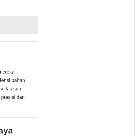
 mereka
iensi bahan
litas spa,
 presisi dan
aya