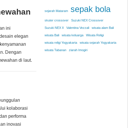
sepak bola
emewahan
sejarah Mataram
skuter crossover
Suzuki NEX Crossover
n ini
Suzuki NEX II
Valentina Vezzali
wisata alam Bali
wisata Bali
wisata keluarga
Wisata Religi
desain elegan
wisata religi Yogyakarta
wisata sejarah Yogyakarta
uk kenyamanan
wisata Tabanan
ziarah Imogiri
an. Dengan
mewahan di laut.
Keunggulan
lui kolaborasi
 dan performa
dan inovasi