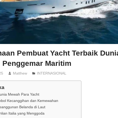
haan Pembuat Yacht Terbaik Duni
Penggemar Maritim
25
Matthew
INTERNASIONAL
ka
unia Mewah Para Yacht
imbol Kecanggihan dan Kemewahan
Keanggunan Belanda di Laut
ahlian Italia yang Menggoda