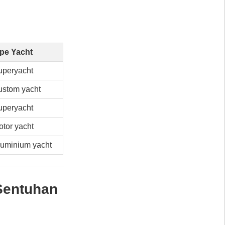
ipe Yacht
uperyacht
ustom yacht
uperyacht
tor yacht
luminium yacht
Sentuhan