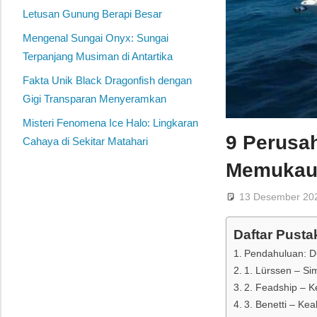
Letusan Gunung Berapi Besar
Mengenal Sungai Onyx: Sungai
Terpanjang Musiman di Antartika
Fakta Unik Black Dragonfish dengan
Gigi Transparan Menyeramkan
Misteri Fenomena Ice Halo: Lingkaran
9 Perusa
Cahaya di Sekitar Matahari
Memukau 
13 Desember 20
Daftar Pusta
Pendahuluan: D
1. Lürssen – S
2. Feadship – 
3. Benetti – Ke