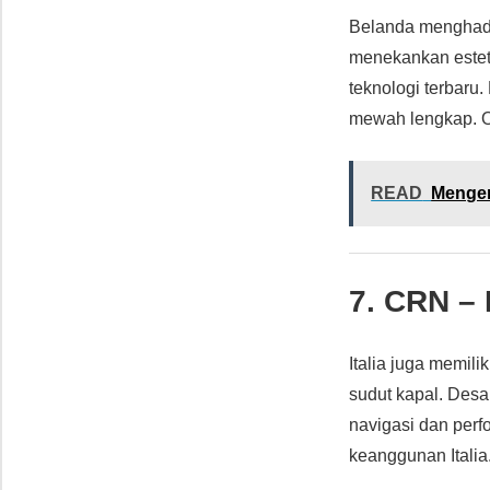
Belanda menghad
menekankan estet
teknologi terbaru
mewah lengkap. Oc
READ
Mengen
7. CRN – 
Italia juga memili
sudut kapal. Desai
navigasi dan perf
keanggunan Italia