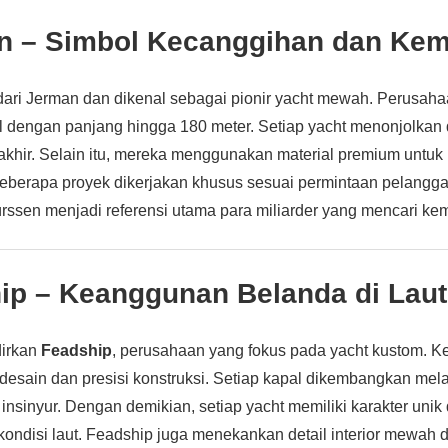
en – Simbol Kecanggihan dan K
dari Jerman dan dikenal sebagai pionir yacht mewah. Perusahaa
dengan panjang hingga 180 meter. Setiap yacht menonjolkan 
takhir. Selain itu, mereka menggunakan material premium unt
beberapa proyek dikerjakan khusus sesuai permintaan pelangg
Lürssen menjadi referensi utama para miliarder yang mencari ke
hip – Keanggunan Belanda di Laut
irkan
Feadship
, perusahaan yang fokus pada yacht kustom. 
esain dan presisi konstruksi. Setiap kapal dikembangkan mela
 insinyur. Dengan demikian, setiap yacht memiliki karakter unik
 kondisi laut. Feadship juga menekankan detail interior mewah 