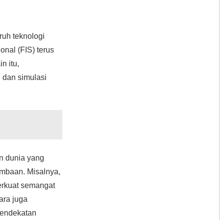
uh teknologi
ional (FIS) terus
n itu,
 dan simulasi
an dunia yang
ombaan. Misalnya,
erkuat semangat
ara juga
 pendekatan