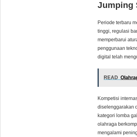
Jumping S
Periode terbaru 
tinggi, regulasi b
memperbarui atura
penggunaan teknol
digital telah meng
READ
Olahra
Kompetisi interna
diselenggarakan d
kategori lomba ga
olahraga berkompe
mengalami peningk