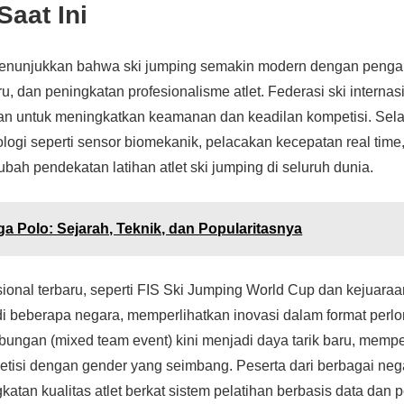
aat Ini
menunjukkan bahwa ski jumping semakin modern dengan pengar
aru, dan peningkatan profesionalisme atlet. Federasi ski internas
n untuk meningkatkan keamanan dan keadilan kompetisi. Selai
ogi seperti sensor biomekanik, pelacakan kecepatan real time,
ubah pendekatan latihan atlet ski jumping di seluruh dunia.
ga Polo: Sejarah, Teknik, dan Popularitasnya
sional terbaru, seperti FIS Ski Jumping World Cup dan kejuara
i beberapa negara, memperlihatkan inovasi dalam format perl
bungan (mixed team event) kini menjadi daya tarik baru, memp
tisi dengan gender yang seimbang. Peserta dari berbagai neg
atan kualitas atlet berkat sistem pelatihan berbasis data dan