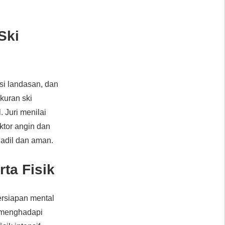
Ski
isi landasan, dan
kuran ski
. Juri menilai
ktor angin dan
 adil dan aman.
ta Fisik
persiapan mental
k menghadapi