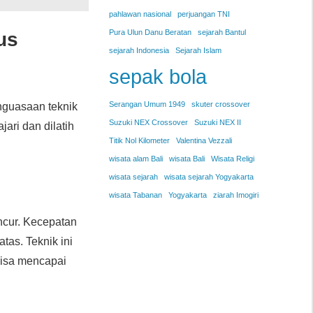
pahlawan nasional
perjuangan TNI
Pura Ulun Danu Beratan
sejarah Bantul
us
sejarah Indonesia
Sejarah Islam
sepak bola
Serangan Umum 1949
skuter crossover
nguasaan teknik
Suzuki NEX Crossover
Suzuki NEX II
ari dan dilatih
Titik Nol Kilometer
Valentina Vezzali
wisata alam Bali
wisata Bali
Wisata Religi
wisata sejarah
wisata sejarah Yogyakarta
wisata Tabanan
Yogyakarta
ziarah Imogiri
ncur. Kecepatan
tas. Teknik ini
bisa mencapai