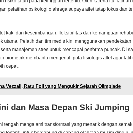
 risiko jatuh pada ketinggian tertentu. Oleh karena itu, latihan fi
n pelatihan psikologi olahraga supaya atlet tetap fokus dan t
tot kaki dan keseimbangan, fleksibilitas dan kemampuan rehabil
k utama. Pelatih dan tim medis kini menggunakan pendekatan ho
sik, serta manajemen stres untuk mencapai performa puncak. Di sa
n biometrik membantu mengenali pola fisiologis atlet agar latih
ih cepat.
na Vezzali, Ratu Foil yang Mengukir Sejarah Olimpiade
kini dan Masa Depan Ski Jumping
 ini tengah mengalami transformasi yang menarik dengan sema
g tertarik untuk bergabung di cabang olahraga musim dingin i