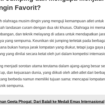
ngin Favorit?
ah olahraga musim dingin yang menguji kemampuan atlet untuk
uah landasan curam dengan dua ski khusus. Olahraga ini mem
mbangan, dan teknik melayang di udara untuk mendapatkan jar
ya yang sempurna. Keunikan ski jumping terletak pada berbag
mana bukan hanya jarak lompatan yang diukur, tetapi juga gaya
ng yang dinilai secara ketat oleh juri dalam kompetisi internasi
ping menjadi sorotan utama terutama dalam ajang-ajang besar se
p, dan kejuaraan dunia, yang diikuti oleh atlet-atlet dari berb
kang berbeda namun memiliki tujuan sama: mencapai lompatan 
knik sempurna.
nan Geeta Phogat: Dari Balali ke Medali Emas Internasional