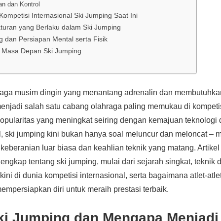
an dan Kontrol
mpetisi Internasional Ski Jumping Saat Ini
turan yang Berlaku dalam Ski Jumping
g dan Persiapan Mental serta Fisik
an Masa Depan Ski Jumping
hraga musim dingin yang menantang adrenalin dan membutuhkan
enjadi salah satu cabang olahraga paling memukau di kompetis
popularitas yang meningkat seiring dengan kemajuan teknolog
al, ski jumping kini bukan hanya soal meluncur dan meloncat – 
keberanian luar biasa dan keahlian teknik yang matang. Artikel 
ngkap tentang ski jumping, mulai dari sejarah singkat, teknik 
ni di dunia kompetisi internasional, serta bagaimana atlet-atle
empersiapkan diri untuk meraih prestasi terbaik.
Ski Jumping dan Mengapa Menjadi