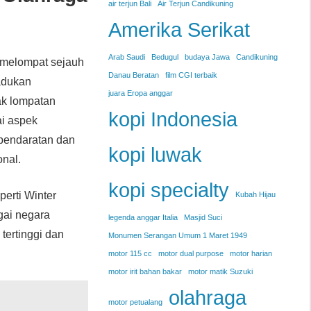
air terjun Bali
Air Terjun Candikuning
Amerika Serikat
Arab Saudi
Bedugul
budaya Jawa
Candikuning
 melompat sejauh
Danau Beratan
film CGI terbaik
adukan
juara Eropa anggar
ak lompatan
kopi Indonesia
ai aspek
 pendaratan dan
kopi luwak
onal.
kopi specialty
perti Winter
Kubah Hijau
agai negara
legenda anggar Italia
Masjid Suci
tertinggi dan
Monumen Serangan Umum 1 Maret 1949
motor 115 cc
motor dual purpose
motor harian
motor irit bahan bakar
motor matik Suzuki
olahraga
motor petualang