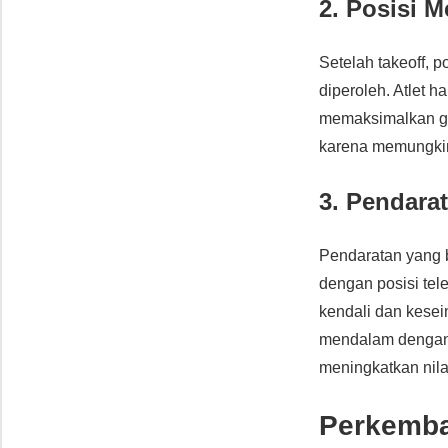
2. Posisi 
Setelah takeoff, 
diperoleh. Atlet 
memaksimalkan gay
karena memungkin
3. Pendara
Pendaratan yang b
dengan posisi tele
kendali dan kesei
mendalam dengan b
meningkatkan nilai 
Perkemba