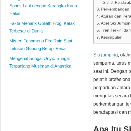
3. Pendarat
Spons Laut dengan Kerangka Kaca
Perkembangan Ko
Halus
Aturan dan Pera
Fakta Menarik Goliath Frog: Katak
Atlet Ski Jumpin
Tren Terkini d
Terbesar di Dunia
Kesimpulan
Misteri Fenomena Fire Rain Saat
Letusan Gunung Berapi Besar
Ski jumping
, ola
Mengenal Sungai Onyx: Sungai
sempurna, terus m
Terpanjang Musiman di Antartika
saat ini. Dengan 
pelatih profesion
perpaduan antara 
mengulas secara le
perkembangan terki
beradaptasi dan m
Apa Itu 