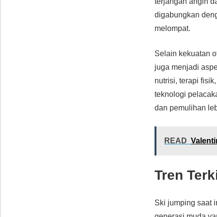
terjangan angin dan
digabungkan denga
melompat.
Selain kekuatan o
juga menjadi aspe
nutrisi, terapi fi
teknologi pelacaka
dan pemulihan leb
READ
Valenti
Tren Ter
Ski jumping saat
generasi muda yan