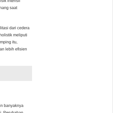
sik intensif
enang saat
itasi dari cedera
listik meliputi
mping itu,
an lebih efisien
kin banyaknya
ni. Perubahan