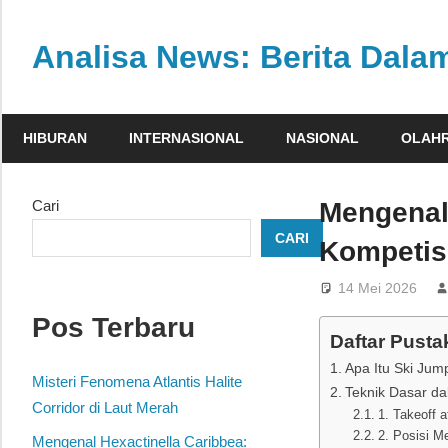
Skip
to
Analisa News: Berita Dal
content
Ulasan
kritis
HIBURAN
INTERNASIONAL
NASIONAL
OLAH
dan
akurat
dari
Cari
Mengenal
dunia,
CARI
Kompetisi
politik,
dan
14 Mei 2026
olahraga
Pos Terbaru
Daftar Pusta
Apa Itu Ski Ju
Misteri Fenomena Atlantis Halite
Teknik Dasar da
Corridor di Laut Merah
1. Takeoff 
2. Posisi M
Mengenal Hexactinella Caribbea: