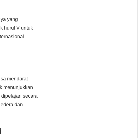
aya yang
k huruf V untuk
ternasional
bisa mendarat
ntuk menunjukkan
dipelajari secara
cedera dan
i