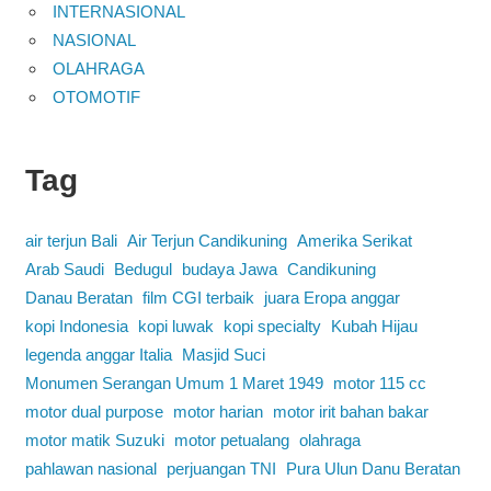
INTERNASIONAL
NASIONAL
OLAHRAGA
OTOMOTIF
Tag
air terjun Bali
Air Terjun Candikuning
Amerika Serikat
Arab Saudi
Bedugul
budaya Jawa
Candikuning
Danau Beratan
film CGI terbaik
juara Eropa anggar
kopi Indonesia
kopi luwak
kopi specialty
Kubah Hijau
legenda anggar Italia
Masjid Suci
Monumen Serangan Umum 1 Maret 1949
motor 115 cc
motor dual purpose
motor harian
motor irit bahan bakar
motor matik Suzuki
motor petualang
olahraga
pahlawan nasional
perjuangan TNI
Pura Ulun Danu Beratan