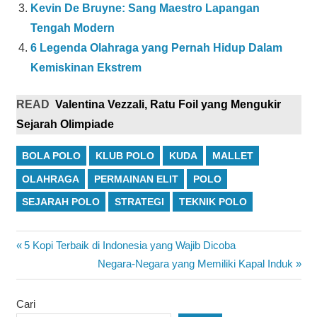
Kevin De Bruyne: Sang Maestro Lapangan
Tengah Modern
6 Legenda Olahraga yang Pernah Hidup Dalam
Kemiskinan Ekstrem
READ
Valentina Vezzali, Ratu Foil yang Mengukir
Sejarah Olimpiade
BOLA POLO
KLUB POLO
KUDA
MALLET
OLAHRAGA
PERMAINAN ELIT
POLO
SEJARAH POLO
STRATEGI
TEKNIK POLO
Navigasi
Previous
5 Kopi Terbaik di Indonesia yang Wajib Dicoba
Post:
Next
Negara-Negara yang Memiliki Kapal Induk
pos
Post:
Cari