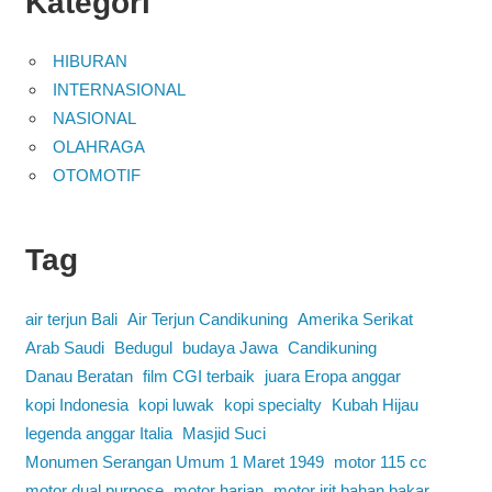
Kategori
HIBURAN
INTERNASIONAL
NASIONAL
OLAHRAGA
OTOMOTIF
Tag
air terjun Bali
Air Terjun Candikuning
Amerika Serikat
Arab Saudi
Bedugul
budaya Jawa
Candikuning
Danau Beratan
film CGI terbaik
juara Eropa anggar
kopi Indonesia
kopi luwak
kopi specialty
Kubah Hijau
legenda anggar Italia
Masjid Suci
Monumen Serangan Umum 1 Maret 1949
motor 115 cc
motor dual purpose
motor harian
motor irit bahan bakar