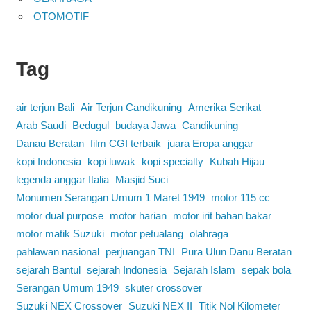
OTOMOTIF
Tag
air terjun Bali
Air Terjun Candikuning
Amerika Serikat
Arab Saudi
Bedugul
budaya Jawa
Candikuning
Danau Beratan
film CGI terbaik
juara Eropa anggar
kopi Indonesia
kopi luwak
kopi specialty
Kubah Hijau
legenda anggar Italia
Masjid Suci
Monumen Serangan Umum 1 Maret 1949
motor 115 cc
motor dual purpose
motor harian
motor irit bahan bakar
motor matik Suzuki
motor petualang
olahraga
pahlawan nasional
perjuangan TNI
Pura Ulun Danu Beratan
sejarah Bantul
sejarah Indonesia
Sejarah Islam
sepak bola
Serangan Umum 1949
skuter crossover
Suzuki NEX Crossover
Suzuki NEX II
Titik Nol Kilometer