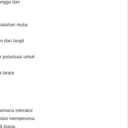
tunggu dan
matahari mulai
n dan langit
 polarisasi untuk
a tanpa
aimana interaksi
ng dan mempesona.
k biasa,