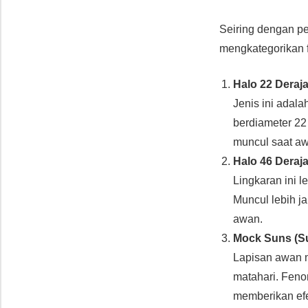
Seiring dengan pe
mengkategorikan f
Halo 22 Deraja
Jenis ini adala
berdiameter 22
muncul saat awa
Halo 46 Deraja
Lingkaran ini l
Muncul lebih ja
awan.
Mock Suns (S
Lapisan awan m
matahari. Feno
memberikan efek