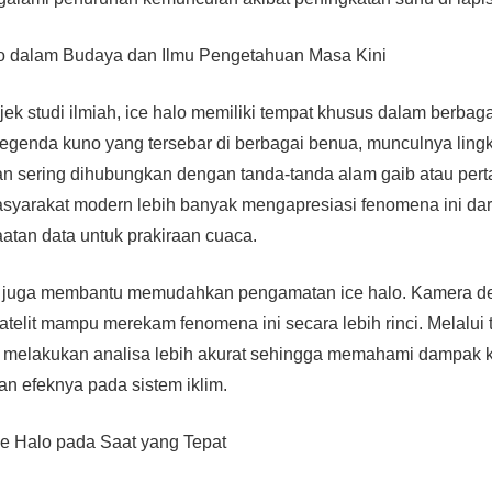
o dalam Budaya dan Ilmu Pengetahuan Masa Kini
jek studi ilmiah, ice halo memiliki tempat khusus dalam berba
egenda kuno yang tersebar di berbagai benua, munculnya ling
an sering dihubungkan dengan tanda-tanda alam gaib atau per
masyarakat modern lebih banyak mengapresiasi fenomena ini dar
tan data untuk prakiraan cuaca.
n juga membantu memudahkan pengamatan ice halo. Kamera d
atelit mampu merekam fenomena ini secara lebih rinci. Melalui t
 melakukan analisa lebih akurat sehingga memahami dampak kr
an efeknya pada sistem iklim.
ce Halo pada Saat yang Tepat