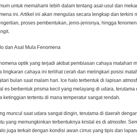
mum untuk memahami lebih dalam tentang asal-usul dan mek
mena ini. Artikel ini akan mengulas secara lengkap dan terkini
pengertian, proses pembentukan, jenis-jenisnya, hingga fenomen
angit.
alo dan Asal Mula Fenomena
nomena optik yang terjadi akibat pembiasan cahaya matahari mel
 lingkaran cahaya ini terlihat cerah dan melingkari posisi mataha
tari bulan saat malam hari. Ice halo terbentuk di lapisan atmos
l es berbentuk prisma kecil yang melayang di udara, terutama 
a ketinggian tertentu di mana temperatur sangat rendah.
ng muncul saat udara sangat dingin, terutama di daerah dengan
tu yang memungkinkan terbentuknya kristal es di atmosfer. Sem
o juga terkait dengan kondisi awan cirrus yang tipis dan lapang