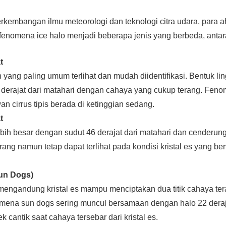
rkembangan ilmu meteorologi dan teknologi citra udara, para ah
enomena ice halo menjadi beberapa jenis yang berbeda, antara
t
h yang paling umum terlihat dan mudah diidentifikasi. Bentuk li
 derajat dari matahari dengan cahaya yang cukup terang. Feno
n cirrus tipis berada di ketinggian sedang.
t
ebih besar dengan sudut 46 derajat dari matahari dan cenderung
rang namun tetap dapat terlihat pada kondisi kristal es yang be
un Dogs)
engandung kristal es mampu menciptakan dua titik cahaya tera
mena sun dogs sering muncul bersamaan dengan halo 22 deraj
 cantik saat cahaya tersebar dari kristal es.