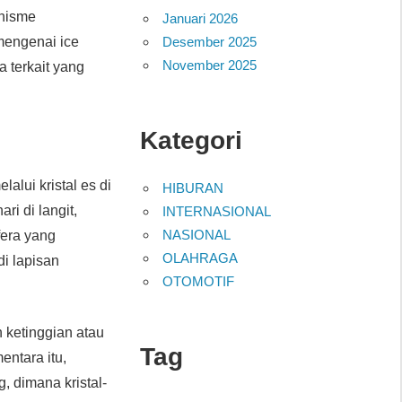
anisme
Januari 2026
Desember 2025
 mengenai ice
November 2025
a terkait yang
Kategori
alui kristal es di
HIBURAN
ri di langit,
INTERNASIONAL
NASIONAL
fera yang
OLAHRAGA
di lapisan
OTOMOTIF
 ketinggian atau
Tag
entara itu,
, dimana kristal-