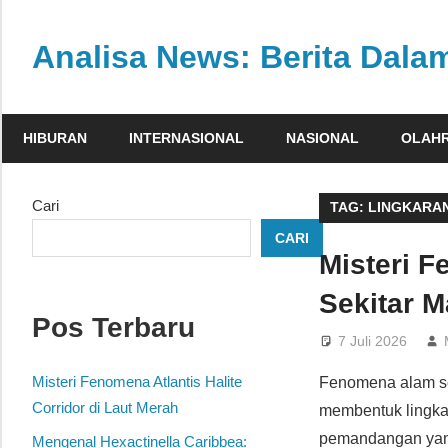
Skip
to
Analisa News: Berita Dal
content
Ulasan
kritis
HIBURAN
INTERNASIONAL
NASIONAL
OLAH
dan
akurat
dari
Cari
TAG:
LINGKARAN
dunia,
CARI
politik,
Misteri F
dan
Sekitar M
olahraga
Pos Terbaru
7 Juli 2026
Misteri Fenomena Atlantis Halite
Fenomena alam se
Corridor di Laut Merah
membentuk lingkar
pemandangan yang
Mengenal Hexactinella Caribbea: