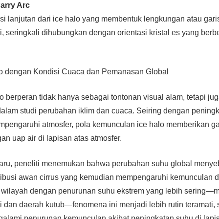
arry Arc
asi lanjutan dari ice halo yang membentuk lengkungan atau gari
i, seringkali dihubungkan dengan orientasi kristal es yang berb
lo dengan Kondisi Cuaca dan Pemanasan Global
 berperan tidak hanya sebagai tontonan visual alam, tetapi ju
 dalam studi perubahan iklim dan cuaca. Seiring dengan peningk
pengaruhi atmosfer, pola kemunculan ice halo memberikan g
n uap air di lapisan atas atmosfer.
baru, peneliti menemukan bahwa perubahan suhu global menye
tribusi awan cirrus yang kemudian mempengaruhi kemunculan da
a wilayah dengan penurunan suhu ekstrem yang lebih sering—m
 dan daerah kutub—fenomena ini menjadi lebih rutin teramati,
alami penurunan kemunculan akibat peningkatan suhu di lapisa