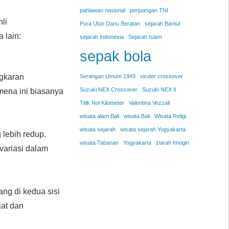
pahlawan nasional
perjuangan TNI
li
Pura Ulun Danu Beratan
sejarah Bantul
 lain:
sejarah Indonesia
Sejarah Islam
sepak bola
ngkaran
Serangan Umum 1949
skuter crossover
Suzuki NEX Crossover
Suzuki NEX II
mena ini biasanya
Titik Nol Kilometer
Valentina Vezzali
wisata alam Bali
wisata Bali
Wisata Religi
wisata sejarah
wisata sejarah Yogyakarta
 lebih redup.
wisata Tabanan
Yogyakarta
ziarah Imogiri
rvariasi dalam
ng di kedua sisi
at dan