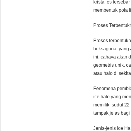
kristal es terse
membentuk pola l
Proses Terbentuk
Proses terbentukny
heksagonal yang a
ini, cahaya akan 
geometris unik, 
atau halo di sekit
Fenomena pembias
ice halo yang menj
memiliki sudut 22
tampak jelas bagi
Jenis-jenis Ice H