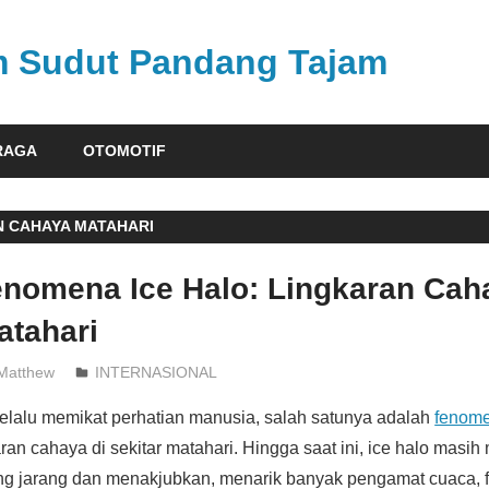
am Sudut Pandang Tajam
RAGA
OTOMOTIF
 CAHAYA MATAHARI
enomena Ice Halo: Lingkaran Cah
atahari
Matthew
INTERNASIONAL
lalu memikat perhatian manusia, salah satunya adalah
fenome
an cahaya di sekitar matahari. Hingga saat ini, ice halo masih
 jarang dan menakjubkan, menarik banyak pengamat cuaca, fo