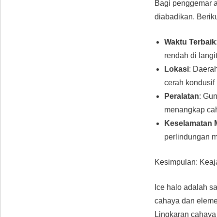
Bagi penggemar al
diabadikan. Beriku
Waktu Terbaik
rendah di langi
Lokasi
: Daerah
cerah kondusif 
Peralatan
: Gu
menangkap caha
Keselamatan 
perlindungan m
Kesimpulan: Keaja
Ice halo adalah s
cahaya dan eleme
Lingkaran cahaya 