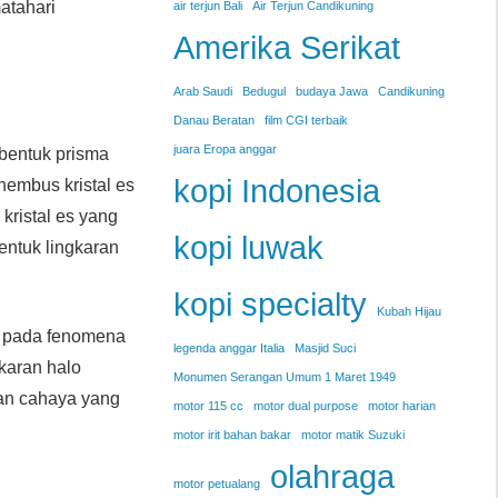
atahari
air terjun Bali
Air Terjun Candikuning
Amerika Serikat
Arab Saudi
Bedugul
budaya Jawa
Candikuning
Danau Beratan
film CGI terbaik
juara Eropa anggar
rbentuk prisma
kopi Indonesia
nembus kristal es
kristal es yang
kopi luwak
entuk lingkaran
kopi specialty
Kubah Hijau
a pada fenomena
legenda anggar Italia
Masjid Suci
gkaran halo
Monumen Serangan Umum 1 Maret 1949
ran cahaya yang
motor 115 cc
motor dual purpose
motor harian
motor irit bahan bakar
motor matik Suzuki
olahraga
motor petualang