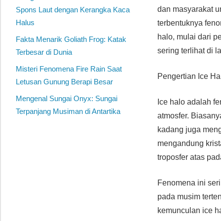
dan masyarakat u
Spons Laut dengan Kerangka Kaca
Halus
terbentuknya feno
halo, mulai dari 
Fakta Menarik Goliath Frog: Katak
sering terlihat di l
Terbesar di Dunia
Misteri Fenomena Fire Rain Saat
Pengertian Ice H
Letusan Gunung Berapi Besar
Mengenal Sungai Onyx: Sungai
Ice halo adalah fe
Terpanjang Musiman di Antartika
atmosfer. Biasanya
kadang juga mengi
mengandung krista
troposfer atas pad
Fenomena ini seri
pada musim terten
kemunculan ice hal