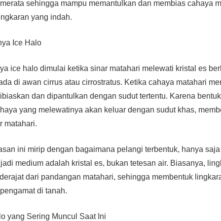
bar merata sehingga mampu memantulkan dan membias cahaya m
ingkaran yang indah.
nya Ice Halo
a ice halo dimulai ketika sinar matahari melewati kristal es be
da di awan cirrus atau cirrostratus. Ketika cahaya matahari me
dibiaskan dan dipantulkan dengan sudut tertentu. Karena bentuk 
cahaya yang melewatinya akan keluar dengan sudut khas, memb
ar matahari.
an ini mirip dengan bagaimana pelangi terbentuk, hanya saj
adi medium adalah kristal es, bukan tetesan air. Biasanya, lin
 derajat dari pandangan matahari, sehingga membentuk lingka
 pengamat di tanah.
alo yang Sering Muncul Saat Ini