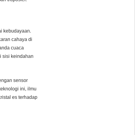
gai kebudayaan.
karan cahaya di
tanda cuaca
i sisi keindahan
engan sensor
eknologi ini, ilmu
istal es terhadap