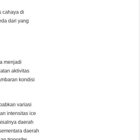
s cahaya di
eda dari yang
ga menjadi
atan aktivitas
ambaran kondisi
babkan variasi
n intensitas ice
isalnya daerah
 sementara daerah
n troposfer.