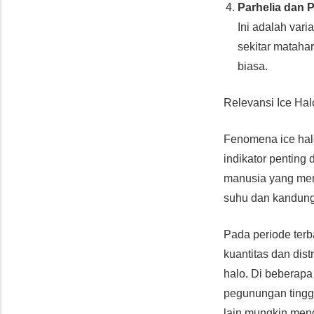
Parhelia dan P
Ini adalah vari
sekitar matahar
biasa.
Relevansi Ice Ha
Fenomena ice halo
indikator penting
manusia yang mem
suhu dan kandunga
Pada periode ter
kuantitas dan dis
halo. Di beberap
pegunungan tinggi
lain mungkin meng