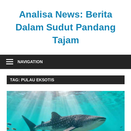
Skip
to
Analisa News: Berita
content
Dalam Sudut Pandang
Tajam
Ulasan
kritis
NAVIGATION
dan
akurat
TAG:
PULAU EKSOTIS
dari
dunia,
politik,
dan
olahraga