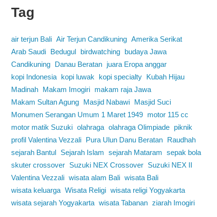
Tag
air terjun Bali
Air Terjun Candikuning
Amerika Serikat
Arab Saudi
Bedugul
birdwatching
budaya Jawa
Candikuning
Danau Beratan
juara Eropa anggar
kopi Indonesia
kopi luwak
kopi specialty
Kubah Hijau
Madinah
Makam Imogiri
makam raja Jawa
Makam Sultan Agung
Masjid Nabawi
Masjid Suci
Monumen Serangan Umum 1 Maret 1949
motor 115 cc
motor matik Suzuki
olahraga
olahraga Olimpiade
piknik
profil Valentina Vezzali
Pura Ulun Danu Beratan
Raudhah
sejarah Bantul
Sejarah Islam
sejarah Mataram
sepak bola
skuter crossover
Suzuki NEX Crossover
Suzuki NEX II
Valentina Vezzali
wisata alam Bali
wisata Bali
wisata keluarga
Wisata Religi
wisata religi Yogyakarta
wisata sejarah Yogyakarta
wisata Tabanan
ziarah Imogiri