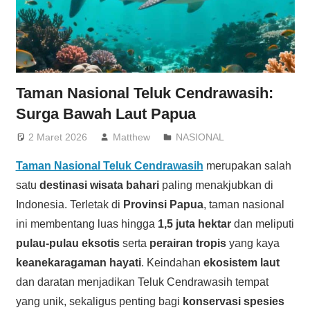
Taman Nasional Teluk Cendrawasih:
Surga Bawah Laut Papua
2 Maret 2026
Matthew
NASIONAL
Taman Nasional Teluk Cendrawasih
merupakan salah
satu
destinasi wisata bahari
paling menakjubkan di
Indonesia. Terletak di
Provinsi Papua
, taman nasional
ini membentang luas hingga
1,5 juta hektar
dan meliputi
pulau-pulau eksotis
serta
perairan tropis
yang kaya
keanekaragaman hayati
. Keindahan
ekosistem laut
dan daratan menjadikan Teluk Cendrawasih tempat
yang unik, sekaligus penting bagi
konservasi spesies