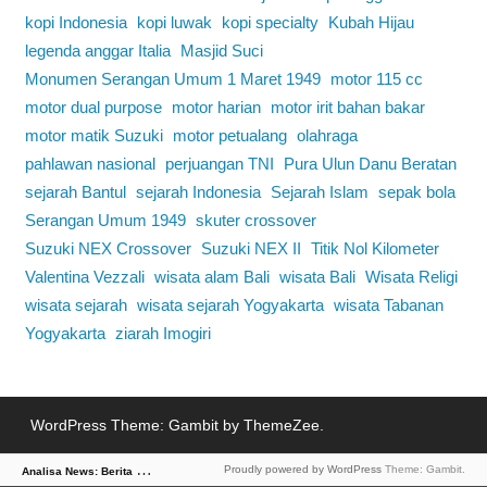
kopi Indonesia
kopi luwak
kopi specialty
Kubah Hijau
legenda anggar Italia
Masjid Suci
Monumen Serangan Umum 1 Maret 1949
motor 115 cc
motor dual purpose
motor harian
motor irit bahan bakar
motor matik Suzuki
motor petualang
olahraga
pahlawan nasional
perjuangan TNI
Pura Ulun Danu Beratan
sejarah Bantul
sejarah Indonesia
Sejarah Islam
sepak bola
Serangan Umum 1949
skuter crossover
Suzuki NEX Crossover
Suzuki NEX II
Titik Nol Kilometer
Valentina Vezzali
wisata alam Bali
wisata Bali
Wisata Religi
wisata sejarah
wisata sejarah Yogyakarta
wisata Tabanan
Yogyakarta
ziarah Imogiri
WordPress Theme: Gambit by ThemeZee.
A
nalisa News: Berita Dalam Sudut Pandang Tajam
Proudly powered by WordPress
Theme: Gambit.