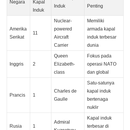
Negara
Kapal
Induk
Penting
Induk
Nuclear-
Memiliki
Amerika
powered
armada kapal
11
Serikat
Aircraft
induk terbesar
Carrier
dunia
Queen
Fokus pada
Inggris
2
Elizabeth-
operasi NATO
class
dan global
Satu-satunya
Charles de
kapal induk
Prancis
1
Gaulle
bertenaga
nuklir
Kapal induk
Admiral
Rusia
1
terbesar di