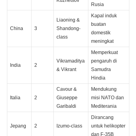
Kuznetsov
Rusia
Kapal induk
Liaoning &
buatan
China
3
Shandong-
domestik
class
meningkat
Memperkuat
Vikramaditya
pengaruh di
India
2
& Vikrant
Samudra
Hindia
Cavour &
Mendukung
Italia
2
Giuseppe
misi NATO dan
Garibaldi
Mediterania
Dirancang
Jepang
2
Izumo-class
untuk helikopter
dan F-35B