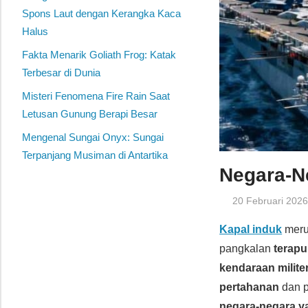
Spons Laut dengan Kerangka Kaca
Halus
Fakta Menarik Goliath Frog: Katak
Terbesar di Dunia
Misteri Fenomena Fire Rain Saat
Letusan Gunung Berapi Besar
Mengenal Sungai Onyx: Sungai
Terpanjang Musiman di Antartika
Negara-N
20 Februari 202
Kapal induk
meru
pangkalan
terap
kendaraan milite
pertahanan
dan p
negara-negara ya