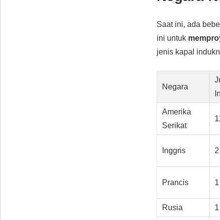
Saat ini, ada beb
ini untuk
memproy
jenis kapal indukn
J
Negara
I
Amerika
1
Serikat
Inggris
2
Prancis
1
Rusia
1