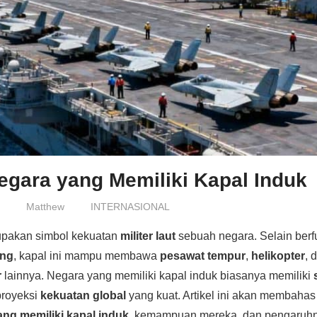
egara yang Memiliki Kapal Induk
6
Matthew
INTERNASIONAL
pakan simbol kekuatan
militer laut
sebuah negara. Selain berf
ung
, kapal ini mampu membawa
pesawat tempur
,
helikopter
, 
r
lainnya. Negara yang memiliki kapal induk biasanya memiliki
royeksi
kekuatan global
yang kuat. Artikel ini akan membahas
ng memiliki kapal induk
, kemampuan mereka, dan pengaruhn