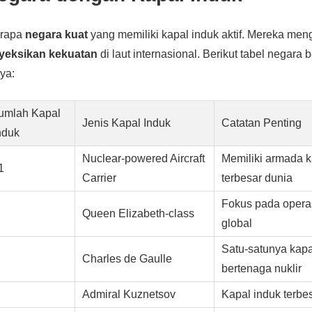
erapa
negara kuat
yang memiliki kapal induk aktif. Mereka me
eksikan kekuatan
di laut internasional. Berikut tabel negara
ya:
umlah Kapal
Jenis Kapal Induk
Catatan Penting
nduk
Nuclear-powered Aircraft
Memiliki armada k
1
Carrier
terbesar dunia
Fokus pada oper
Queen Elizabeth-class
global
Satu-satunya kapa
Charles de Gaulle
bertenaga nuklir
Admiral Kuznetsov
Kapal induk terbe