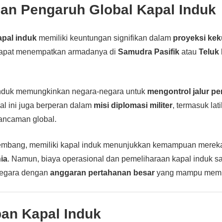
dan Pengaruh Global Kapal Induk
apal induk
memiliki keuntungan signifikan dalam
proyeksi ke
dapat menempatkan armadanya di
Samudra Pasifik
atau
Teluk 
l induk memungkinkan negara-negara untuk
mengontrol jalur p
al ini juga berperan dalam
misi diplomasi militer
, termasuk la
ancaman global.
embang, memiliki kapal induk menunjukkan kemampuan merek
ia
. Namun, biaya operasional dan pemeliharaan kapal induk san
negara dengan
anggaran pertahanan besar
yang mampu memil
an Kapal Induk