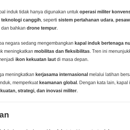
pal induk tidak hanya digunakan untuk
operasi militer konven
t
teknologi canggih
, seperti
sistem pertahanan udara
,
pesaw
, dan bahkan
drone tempur
.
rapa negara sedang mengembangkan
kapal induk bertenaga nu
uk meningkatkan
mobilitas dan fleksibilitas
. Tren ini menunju
 menjadi
ikon kekuatan laut
di masa depan.
uga meningkatkan
kerjasama internasional
melalui latihan ber
 induk, memperkuat
keamanan global
. Dengan kata lain, kapal
kuatan, strategi, dan inovasi militer
.
an