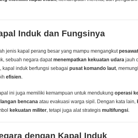
apal Induk
dan Fungsinya
ah jenis kapal perang besar yang mampu mengangkut
pesawat 
uk, sebuah negara dapat
menempatkan kekuatan udara
jauh d
u, kapal induk berfungsi sebagai
pusat komando laut
, memungk
bih
efisien
.
 kapal ini juga memiliki kemampuan untuk mendukung
operasi 
langan bencana
atau evakuasi warga sipil. Dengan kata lain,
mbol
kekuatan militer
, tetapi juga alat strategis
multifungsi
.
egara dengan Kapal Induk