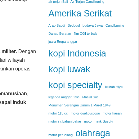
air terjun Bali
Air Terjun Candikuning
Amerika Serikat
Arab Saudi
Bedugul
budaya Jawa
Candikuning
Danau Beratan
film CGI terbaik
juara Eropa anggar
kopi Indonesia
militer
. Dengan
ari wilayah
kopi luwak
inkan operasi
kopi specialty
Kubah Hijau
kemanusiaan
,
legenda anggar Italia
Masjid Suci
kapal induk
Monumen Serangan Umum 1 Maret 1949
motor 115 cc
motor dual purpose
motor harian
motor irit bahan bakar
motor matik Suzuki
olahraga
motor petualang