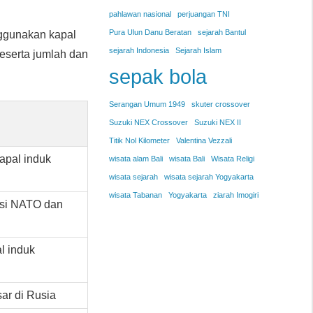
pahlawan nasional
perjuangan TNI
Pura Ulun Danu Beratan
sejarah Bantul
nggunakan kapal
sejarah Indonesia
Sejarah Islam
 beserta jumlah dan
sepak bola
Serangan Umum 1949
skuter crossover
Suzuki NEX Crossover
Suzuki NEX II
Titik Nol Kilometer
Valentina Vezzali
apal induk
wisata alam Bali
wisata Bali
Wisata Religi
wisata sejarah
wisata sejarah Yogyakarta
wisata Tabanan
Yogyakarta
ziarah Imogiri
asi NATO dan
l induk
sar di Rusia