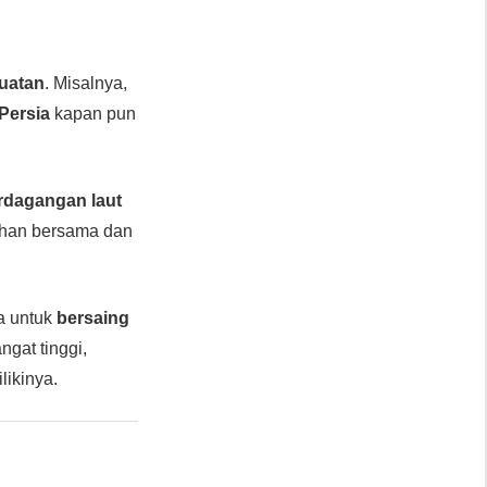
kuatan
. Misalnya,
Persia
kapan pun
erdagangan laut
tihan bersama dan
a untuk
bersaing
gat tinggi,
ikinya.