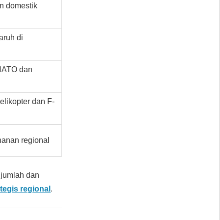
n domestik
ruh di
NATO dan
elikopter dan F-
hanan regional
 jumlah dan
tegis regional
.