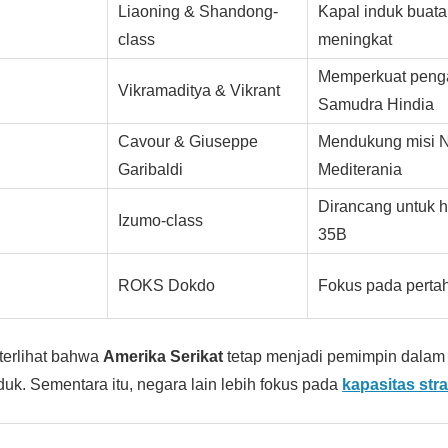
Liaoning & Shandong-
Kapal induk buata
class
meningkat
Memperkuat penga
Vikramaditya & Vikrant
Samudra Hindia
Cavour & Giuseppe
Mendukung misi 
Garibaldi
Mediterania
Dirancang untuk h
Izumo-class
35B
ROKS Dokdo
Fokus pada perta
, terlihat bahwa
Amerika Serikat
tetap menjadi pemimpin dalam
duk. Sementara itu, negara lain lebih fokus pada
kapasitas stra