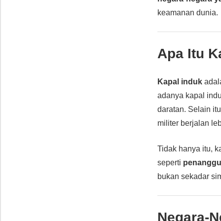
keamanan dunia.
Apa Itu
K
Kapal induk
adal
adanya kapal ind
daratan. Selain it
militer berjalan le
Tidak hanya itu,
seperti
penanggu
bukan sekadar si
Negara-N