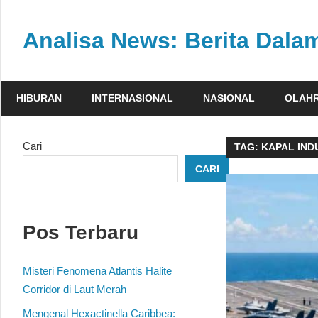
Skip
to
Analisa News: Berita Dal
content
Ulasan
kritis
HIBURAN
INTERNASIONAL
NASIONAL
OLAH
dan
akurat
dari
Cari
TAG:
KAPAL IND
dunia,
CARI
politik,
dan
olahraga
Pos Terbaru
Misteri Fenomena Atlantis Halite
Corridor di Laut Merah
Mengenal Hexactinella Caribbea: