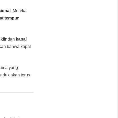
sional
. Mereka
at tempur
klir
dan
kapal
kkan bahwa kapal
sama yang
 induk akan terus