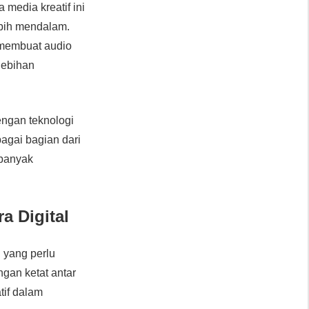
media kreatif ini
bih mendalam.
 membuat audio
lebihan
dengan teknologi
bagai bagian dari
 banyak
a Digital
 yang perlu
ngan ketat antar
tif dalam