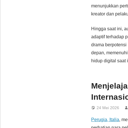
menunjukkan pert
kreator dan pelaku
Hingga saat ini, a
adaptif terhadap 
drama berpotensi 
depan, memenuhi 
hidup digital saat i
Menjelaja
Internasi
24 Mei 2026
Perugia, Italia
, me
perhatian para pe