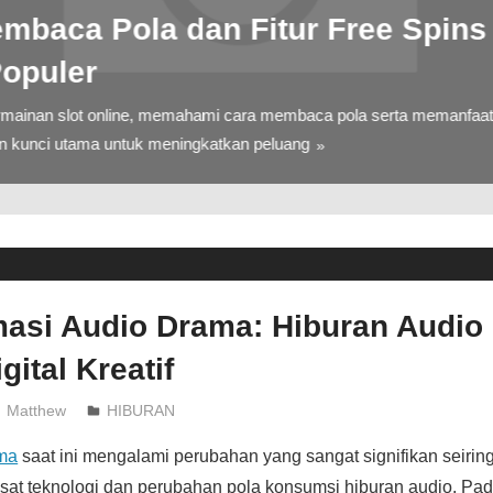
mbaca Pola dan Fitur Free Spins 
opuler
mainan slot online, memahami cara membaca pola serta memanfaatka
n kunci utama untuk meningkatkan peluang
masi Audio Drama: Hiburan Audio
gital Kreatif
Matthew
HIBURAN
ama
saat ini mengalami perubahan yang sangat signifikan seiri
t teknologi dan perubahan pola konsumsi hiburan audio. Pada