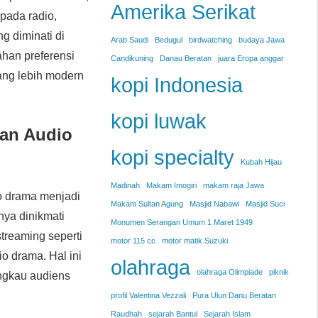
Amerika Serikat
 pada radio,
g diminati di
Arab Saudi
Bedugul
birdwatching
budaya Jawa
bahan preferensi
Candikuning
Danau Beratan
juara Eropa anggar
ang lebih modern
kopi Indonesia
kopi luwak
an Audio
kopi specialty
Kubah Hijau
Madinah
Makam Imogiri
makam raja Jawa
io drama menjadi
Makam Sultan Agung
Masjid Nabawi
Masjid Suci
nya dinikmati
Monumen Serangan Umum 1 Maret 1949
streaming seperti
motor 115 cc
motor matik Suzuki
o drama. Hal ini
olahraga
olahraga Olimpiade
piknik
angkau audiens
profil Valentina Vezzali
Pura Ulun Danu Beratan
Raudhah
sejarah Bantul
Sejarah Islam