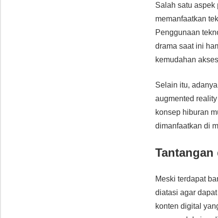
Salah satu aspek 
memanfaatkan tek
Penggunaan teknol
drama saat ini h
kemudahan akses 
Selain itu, adanya
augmented reality
konsep hiburan mu
dimanfaatkan di m
Tantangan 
Meski terdapat ba
diatasi agar dapat
konten digital yan