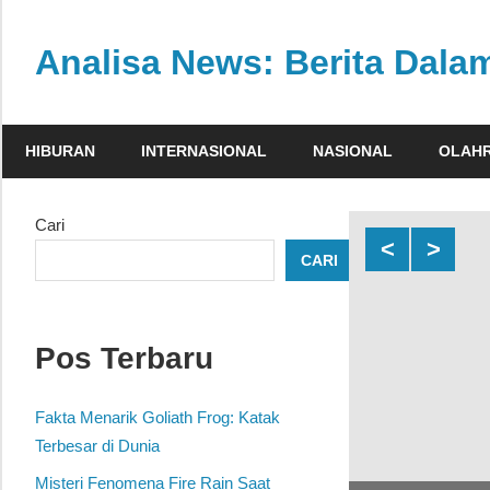
Skip
to
Analisa News: Berita Dal
content
Ulasan
kritis
HIBURAN
INTERNASIONAL
NASIONAL
OLAH
dan
akurat
dari
Cari
dunia,
CARI
politik,
dan
olahraga
Pos Terbaru
Fakta Menarik Goliath Frog: Katak
Terbesar di Dunia
Misteri Fenomena Fire Rain Saat