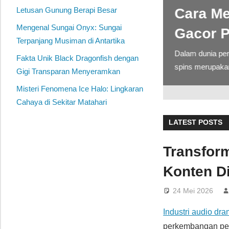
sion untuk
Cara Me
Letusan Gunung Berapi Besar
Mengenal Sungai Onyx: Sungai
obil Premium
Gacor P
Terpanjang Musiman di Antartika
gga saat ini, teknologi intelligent suspension
Dalam dunia per
Fakta Unik Black Dragonfish dengan
spins merupaka
Gigi Transparan Menyeramkan
Misteri Fenomena Ice Halo: Lingkaran
Cahaya di Sekitar Matahari
LATEST POSTS
Transfor
Konten Di
24 Mei 2026
Industri audio dr
perkembangan pesa