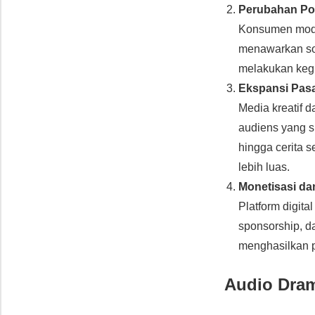
Perubahan Po
Konsumen mode
menawarkan sol
melakukan kegia
Ekspansi Pas
Media kreatif 
audiens yang sp
hingga cerita
lebih luas.
Monetisasi da
Platform digit
sponsorship, d
menghasilkan p
Audio Dram