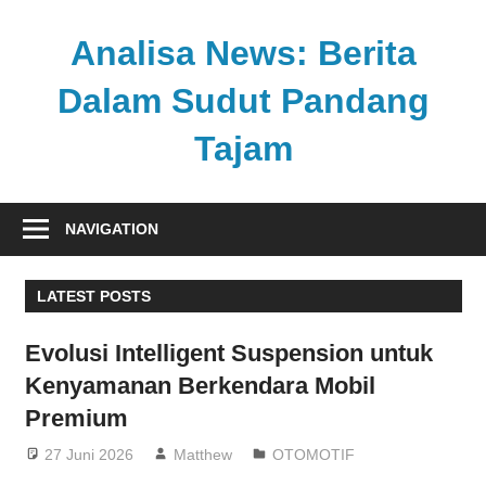
Skip
to
Analisa News: Berita
content
Dalam Sudut Pandang
Tajam
Ulasan
kritis
NAVIGATION
dan
akurat
LATEST POSTS
dari
dunia,
Evolusi Intelligent Suspension untuk
politik,
Kenyamanan Berkendara Mobil
dan
Premium
olahraga
27 Juni 2026
Matthew
OTOMOTIF