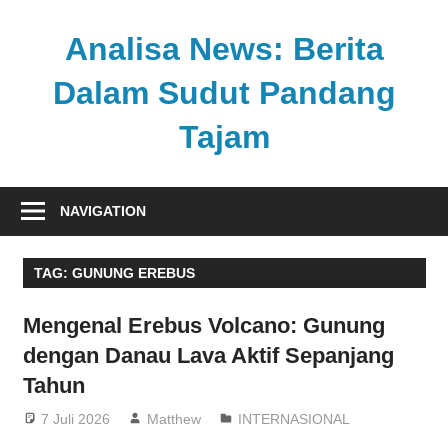
Skip
to
Analisa News: Berita
content
Dalam Sudut Pandang
Tajam
Ulasan
kritis
NAVIGATION
dan
akurat
TAG:
GUNUNG EREBUS
dari
dunia,
Mengenal Erebus Volcano: Gunung
politik,
dengan Danau Lava Aktif Sepanjang
dan
Tahun
olahraga
7 Juli 2026
Matthew
INTERNASIONAL