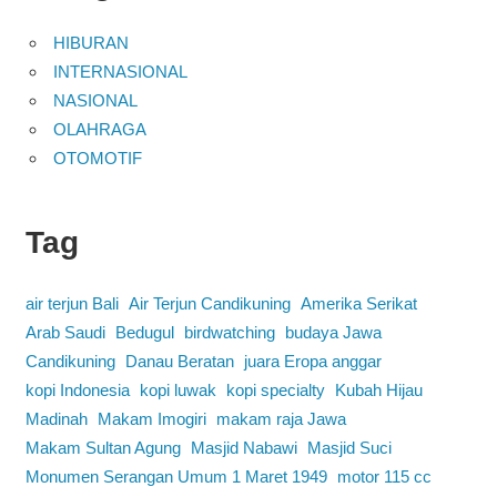
HIBURAN
INTERNASIONAL
NASIONAL
OLAHRAGA
OTOMOTIF
Tag
air terjun Bali
Air Terjun Candikuning
Amerika Serikat
Arab Saudi
Bedugul
birdwatching
budaya Jawa
Candikuning
Danau Beratan
juara Eropa anggar
kopi Indonesia
kopi luwak
kopi specialty
Kubah Hijau
Madinah
Makam Imogiri
makam raja Jawa
Makam Sultan Agung
Masjid Nabawi
Masjid Suci
Monumen Serangan Umum 1 Maret 1949
motor 115 cc