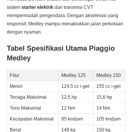
sistem
starter elektrik
dan transmisi CVT
mempermudah pengendara. Dengan akselerasi yang
responsif, Medley mampu menaklukkan jalan perkotaan
dengan nyaman.
Tabel Spesifikasi Utama Piaggio
Medley
Fitur
Medley 125
Medley 150
Mesin
124,5 cc i-get
155 cc i-get
Tenaga Maksimal
12,5 hp
15,6 hp
Torsi Maksimal
12 Nm
14 Nm
Kecepatan Maksimal
95 km/jam
105 km/jam
Berat
148 kg
150 kg