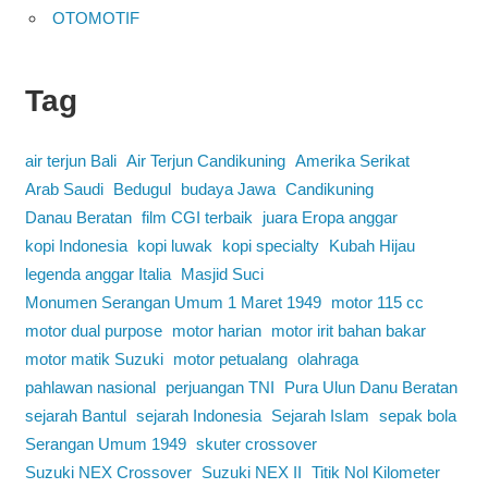
OTOMOTIF
Tag
air terjun Bali
Air Terjun Candikuning
Amerika Serikat
Arab Saudi
Bedugul
budaya Jawa
Candikuning
Danau Beratan
film CGI terbaik
juara Eropa anggar
kopi Indonesia
kopi luwak
kopi specialty
Kubah Hijau
legenda anggar Italia
Masjid Suci
Monumen Serangan Umum 1 Maret 1949
motor 115 cc
motor dual purpose
motor harian
motor irit bahan bakar
motor matik Suzuki
motor petualang
olahraga
pahlawan nasional
perjuangan TNI
Pura Ulun Danu Beratan
sejarah Bantul
sejarah Indonesia
Sejarah Islam
sepak bola
Serangan Umum 1949
skuter crossover
Suzuki NEX Crossover
Suzuki NEX II
Titik Nol Kilometer