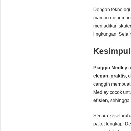
Dengan teknolog
mampu menempuh se
menjadikan skuter
lingkungan. Selai
Kesimpul
Piaggio Medley
a
elegan
,
praktis
, 
canggih membuatn
Medley cocok untu
efisien
, sehingga
Secara keseluru
paket lengkap. Den