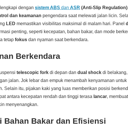
ilengkapi dengan
sistem ABS
dan
ASR
(Anti-Slip Regulation)
ntrol dan keamanan
pengendara saat melewati jalan licin. Sela
ang
LED
memastikan visibilitas maksimal di malam hari. Panel
d
masi penting, seperti kecepatan, bahan bakar, dan mode berk
a tetap
fokus
dan nyaman saat berkendara.
nan Berkendara
suspensi
telescopic fork
di depan dan
dual shock
di belakang
an jalan. Jok lebar dan empuk menambah kenyamanan untuk p
. Selain itu, pijakan kaki yang luas memberikan posisi berken
epat antara kecepatan rendah dan tinggi terasa
lancar
, membua
kin menyenangkan.
 Bahan Bakar dan Efisiensi