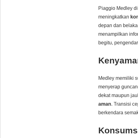
Piaggio Medley d
meningkatkan
ko
depan dan belak
menampilkan infor
begitu, pengendar
Kenyama
Medley memiliki 
menyerap guncang
dekat maupun jauh
aman
. Transisi c
berkendara sema
Konsumsi