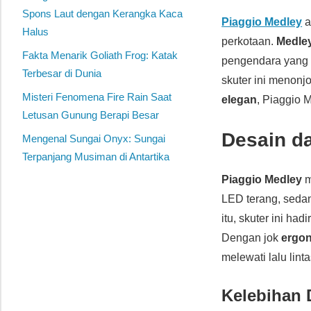
Spons Laut dengan Kerangka Kaca
Piaggio Medley
a
Halus
perkotaan.
Medle
Fakta Menarik Goliath Frog: Katak
pengendara yang
Terbesar di Dunia
skuter ini menonj
Misteri Fenomena Fire Rain Saat
elegan
, Piaggio 
Letusan Gunung Berapi Besar
Desain d
Mengenal Sungai Onyx: Sungai
Terpanjang Musiman di Antartika
Piaggio Medley
m
LED terang, sedan
itu, skuter ini ha
Dengan jok
ergo
melewati lalu lint
Kelebihan 