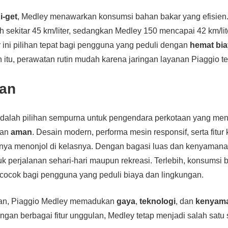
i
i-get
, Medley menawarkan konsumsi bahan bakar yang efisien
kitar 45 km/liter, sedangkan Medley 150 mencapai 42 km/liter.
 ini pilihan tepat bagi pengguna yang peduli dengan
hemat bi
n itu, perawatan rutin mudah karena jaringan layanan Piaggio te
an
dalah pilihan sempurna untuk pengendara perkotaan yang menc
dan
aman
. Desain modern, performa mesin responsif, serta fitu
ya menonjol di kelasnya. Dengan bagasi luas dan kenyamana
k perjalanan sehari-hari maupun rekreasi. Terlebih, konsumsi
 cocok bagi pengguna yang peduli biaya dan lingkungan.
han, Piaggio Medley memadukan
gaya
,
teknologi
, dan
kenyam
gan berbagai fitur unggulan, Medley tetap menjadi salah satu s