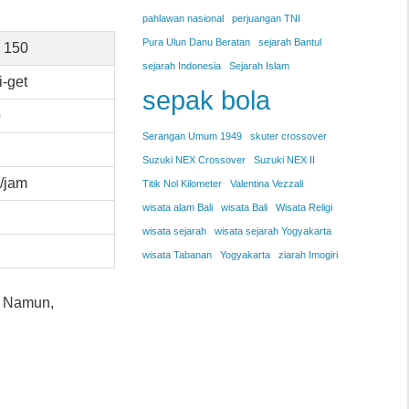
pahlawan nasional
perjuangan TNI
Pura Ulun Danu Beratan
sejarah Bantul
 150
sejarah Indonesia
Sejarah Islam
i-get
sepak bola
p
Serangan Umum 1949
skuter crossover
Suzuki NEX Crossover
Suzuki NEX II
/jam
Titik Nol Kilometer
Valentina Vezzali
wisata alam Bali
wisata Bali
Wisata Religi
wisata sejarah
wisata sejarah Yogyakarta
wisata Tabanan
Yogyakarta
ziarah Imogiri
. Namun,