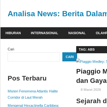
Skip
to
Analisa News: Berita Dal
content
Ulasan
kritis
HIBURAN
INTERNASIONAL
NASIONAL
OLAH
dan
akurat
dari
Cari
TAG:
ABS
dunia,
CARI
politik,
dan
Piaggio 
olahraga
Pos Terbaru
dan Gaya
8 Maret 2026
Misteri Fenomena Atlantis Halite
Corridor di Laut Merah
Sejarah d
Mengenal Hexactinella Caribbea: