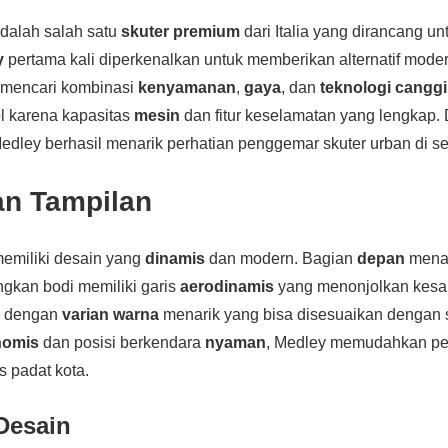
dalah salah satu
skuter premium
dari Italia yang dirancang u
y
pertama kali diperkenalkan untuk memberikan alternatif mode
 mencari kombinasi
kenyamanan
,
gaya
, dan
teknologi cangg
ol karena kapasitas
mesin
dan fitur keselamatan yang lengkap.
Medley berhasil menarik perhatian penggemar skuter urban di se
an Tampilan
emiliki desain yang
dinamis
dan modern. Bagian
depan
mena
gkan bodi memiliki garis
aerodinamis
yang menonjolkan kes
dir dengan
varian warna
menarik yang bisa disesuaikan dengan 
nomis
dan posisi berkendara
nyaman
, Medley memudahkan p
as padat kota.
Desain