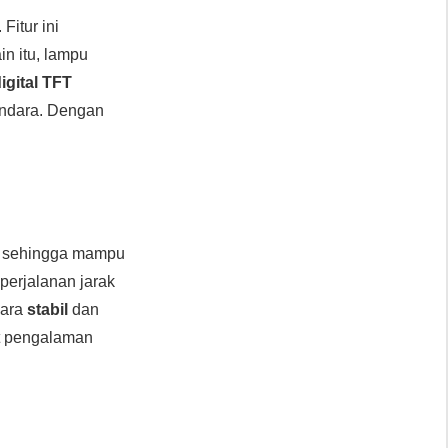
. Fitur ini
in itu, lampu
igital TFT
endara. Dengan
, sehingga mampu
erjalanan jarak
dara
stabil
dan
t pengalaman