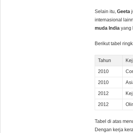
Selain itu,
Geeta
j
internasional lain
muda India
yang b
Berikut tabel ring
Tahun
Kej
2010
Co
2010
As
2012
Kej
2012
Oli
Tabel di atas men
Dengan kerja kera