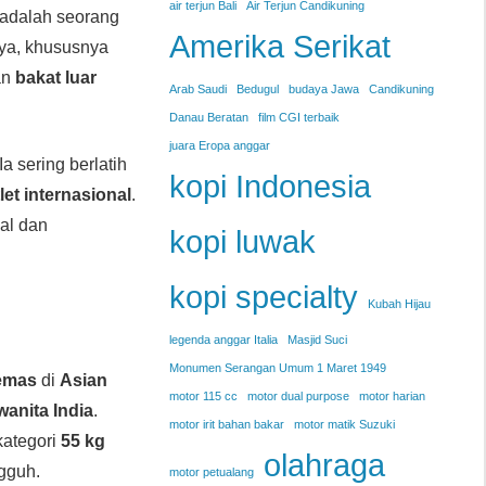
air terjun Bali
Air Terjun Candikuning
 adalah seorang
Amerika Serikat
ya, khususnya
an
bakat luar
Arab Saudi
Bedugul
budaya Jawa
Candikuning
Danau Beratan
film CGI terbaik
juara Eropa anggar
Ia sering berlatih
kopi Indonesia
tlet internasional
.
al dan
kopi luwak
kopi specialty
Kubah Hijau
legenda anggar Italia
Masjid Suci
Monumen Serangan Umum 1 Maret 1949
emas
di
Asian
motor 115 cc
motor dual purpose
motor harian
 wanita India
.
motor irit bahan bakar
motor matik Suzuki
kategori
55 kg
olahraga
gguh.
motor petualang