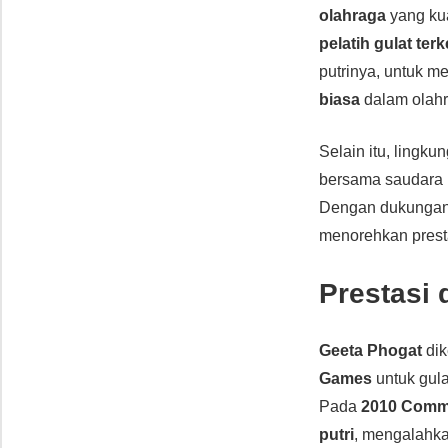
olahraga
yang kua
pelatih gulat ter
putrinya, untuk m
biasa
dalam olahr
Selain itu, ling
bersama saudara
Dengan dukungan
menorehkan prest
Prestasi 
Geeta Phogat
dik
Games
untuk gula
Pada
2010 Comm
putri
, mengalahka