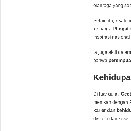
olahraga yang seb
Selain itu, kisah 
keluarga
Phogat
d
inspirasi nasional
Ia juga aktif dala
bahwa
perempuan
Kehidupa
Di luar gulat,
Geet
menikah dengan
karier dan kehid
disiplin dan kese