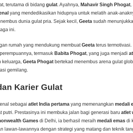
t, terutama di bidang
gulat
. Ayahnya,
Mahavir Singh Phogat
,
kenal
yang mendedikasikan hidupnya untuk melatih anak-anakn
enembus dunia gulat pria. Sejak kecil,
Geeta
sudah menunjukk
aga ini.
kungan rumah yang mendukung membuat
Geeta
terus termotivasi. 
 perempuannya, termasuk
Babita Phogat
, yang juga menjadi
a
 keluarga,
Geeta Phogat
bertekad menembus arena gulat glob
asi gemilang.
dan Karier Gulat
enal sebagai
atlet India pertama
yang memenangkan
medali 
t putri. Prestasinya ini membuka jalan bagi generasi baru
atlet
onwealth Games
di Delhi, ia berhasil meraih
medali emas
di 
n lawan-lawannya dengan strategi yang matang dan teknik tan