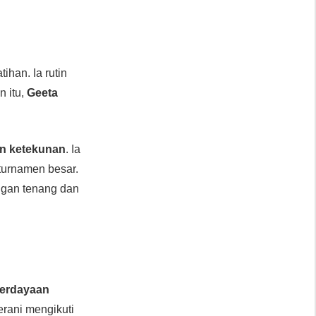
tihan. Ia rutin
n itu,
Geeta
an ketekunan
. Ia
 turnamen besar.
ngan tenang dan
erdayaan
erani mengikuti