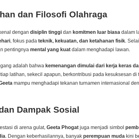
han dan Filosofi Olahraga
kenal dengan
disiplin tinggi
dan
komitmen luar biasa
dalam la
ehari
, fokus pada
teknik, kekuatan, dan ketahanan fisik
. Selai
an pentingnya
mental yang kuat
dalam menghadapi lawan.
 pegang adalah bahwa
kemenangan dimulai dari kerja keras d
iap latihan, sekecil apapun, berkontribusi pada kesuksesan di
Geeta
mampu menghadapi tekanan turnamen internasional de
 dan Dampak Sosial
stasi di arena gulat,
Geeta Phogat
juga menjadi simbol
pemb
dia
. Dengan keberhasilannya, banyak
perempuan muda
kini b