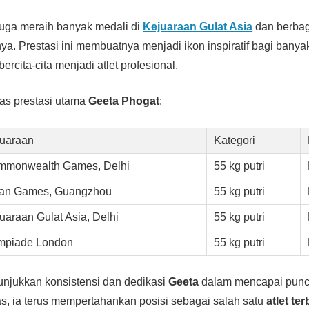
uga meraih banyak medali di
Kejuaraan Gulat Asia
dan berbag
nya. Prestasi ini membuatnya menjadi ikon inspiratif bagi bany
ercita-cita menjadi atlet profesional.
kas prestasi utama
Geeta Phogat
:
uaraan
Kategori
mmonwealth Games, Delhi
55 kg putri
ian Games, Guangzhou
55 kg putri
uaraan Gulat Asia, Delhi
55 kg putri
mpiade London
55 kg putri
unjukkan konsistensi dan dedikasi
Geeta
dalam mencapai puncak
s, ia terus mempertahankan posisi sebagai salah satu
atlet ter