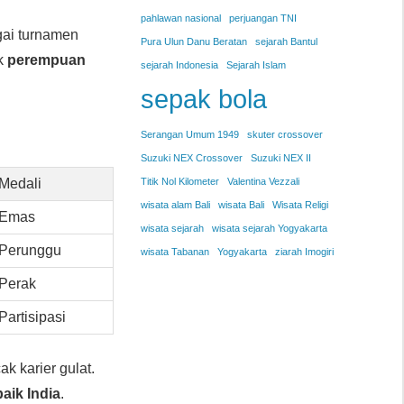
pahlawan nasional
perjuangan TNI
ai turnamen
Pura Ulun Danu Beratan
sejarah Bantul
ak
perempuan
sejarah Indonesia
Sejarah Islam
sepak bola
Serangan Umum 1949
skuter crossover
Suzuki NEX Crossover
Suzuki NEX II
Medali
Titik Nol Kilometer
Valentina Vezzali
wisata alam Bali
wisata Bali
Wisata Religi
Emas
wisata sejarah
wisata sejarah Yogyakarta
Perunggu
wisata Tabanan
Yogyakarta
ziarah Imogiri
Perak
Partisipasi
 karier gulat.
baik India
.