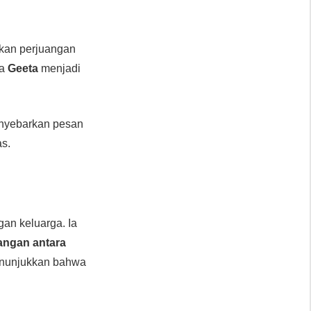
kan perjuangan
wa
Geeta
menjadi
nyebarkan pesan
as.
an keluarga. Ia
angan antara
 menunjukkan bahwa