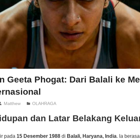
n Geeta Phogat: Dari Balali ke Me
ernasional
Matthew
OLAHRAGA
idupan dan Latar Belakang Kelua
ir pada
15 Desember 1988
di
Balali, Haryana, India
. Ia berasa