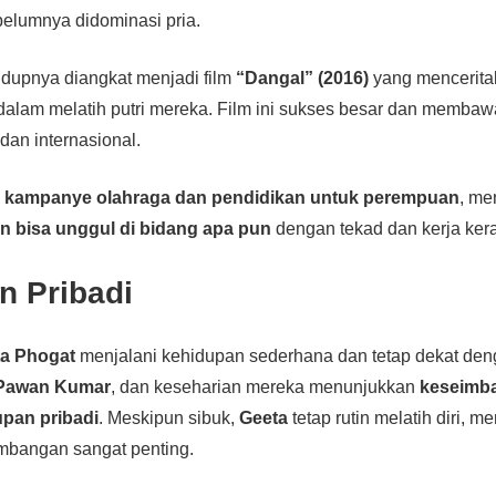
elumnya didominasi pria.
hidupnya diangkat menjadi film
“Dangal” (2016)
yang mencerita
alam melatih putri mereka. Film ini sukses besar dan memba
 dan internasional.
m
kampanye olahraga dan pendidikan untuk perempuan
, me
 bisa unggul di bidang apa pun
dengan tekad dan kerja ker
n Pribadi
a Phogat
menjalani kehidupan sederhana dan tetap dekat deng
Pawan Kumar
, dan keseharian mereka menunjukkan
keseimb
upan pribadi
. Meskipun sibuk,
Geeta
tetap rutin melatih diri,
imbangan sangat penting.