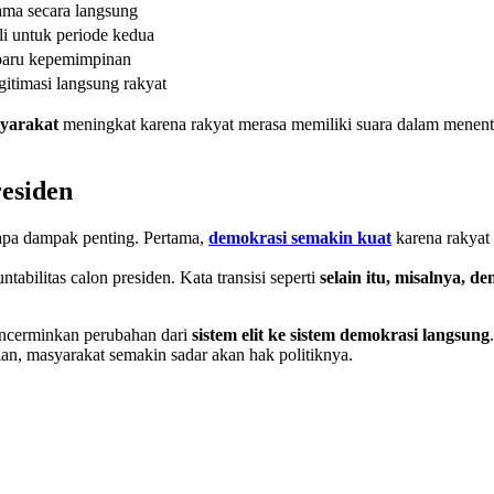
ama secara langsung
li untuk periode kedua
baru kepemimpinan
itimasi langsung rakyat
syarakat
meningkat karena rakyat merasa memiliki suara dalam menentuk
esiden
apa dampak penting. Pertama,
demokrasi semakin kuat
karena rakyat 
tabilitas calon presiden. Kata transisi seperti
selain itu, misalnya, d
cerminkan perubahan dari
sistem elit ke sistem demokrasi langsung
ian, masyarakat semakin sadar akan hak politiknya.