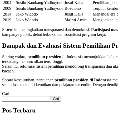
2004
Susilo Bambang Yudhoyono
Jusuf Kalla
Pemilihan pert
2009
Susilo Bambang Yudhoyono
Boediono
Terpilih kemba
2014
Joko Widodo
Jusuf Kalla
Menandai era 
2019
Joko Widodo
Ma’ruf Amin
Menguatkan leg
Sistem ini meningkatkan transparansi dan demokrasi.
Partisipasi ma
kampanye publik, debat terbuka, dan sosialisasi program kerja.
Dampak dan Evaluasi Sistem Pemilihan Pr
Seiring waktu,
pemilihan presiden
di Indonesia menunjukkan beber
terkadang memunculkan tensi tinggi.
Selain itu, reformasi sistem pemilihan mendorong transparansi dan akun
bacaan.
Secara keseluruhan, perjalanan
pemilihan presiden di Indonesia
men
setiap fase memiliki keunikan dan pelajaran tersendiri. Dengan demik
Cari
Cari
Pos Terbaru