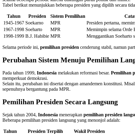
Tabel berikut menunjukkan beberapa presiden yang dipilih secara tid
Tahun
Presiden
Sistem Pemilihan
Cata
1945-1967
Soekarno
MPR
Presiden pertama, memim
1967-1998
Soeharto
MPR
Memimpin selama Orde B
1998-1999
B.J. Habibie
MPR
Menggantikan Soeharto se
Selama periode ini,
pemilihan presiden
cenderung stabil, namun parti
Perubahan Sistem Menuju Pemilihan Lan
Pada tahun 1999,
Indonesia
melakukan reformasi besar.
Pemilihan p
memperkuat demokrasi.
Selain itu, perubahan ini disertai dengan amandemen konstitusi. M
sepenuhnya bergantung pada MPR.
Pemilihan Presiden Secara Langsung
Sejak tahun 2004,
Indonesia
menerapkan
pemilihan presiden lang
Beberapa pemilihan presiden langsung yang menonjol adalah:
Tahun
Presiden Terpilih
Wakil Presiden