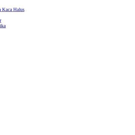
a Kaca Halus
r
ika