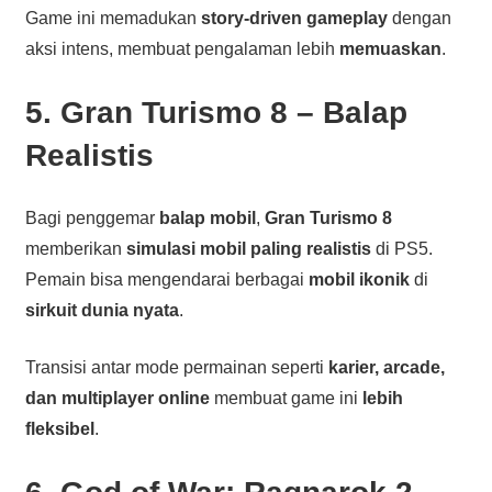
Game ini memadukan
story-driven gameplay
dengan
aksi intens, membuat pengalaman lebih
memuaskan
.
5. Gran Turismo 8 – Balap
Realistis
Bagi penggemar
balap mobil
,
Gran Turismo 8
memberikan
simulasi mobil paling realistis
di PS5.
Pemain bisa mengendarai berbagai
mobil ikonik
di
sirkuit dunia nyata
.
Transisi antar mode permainan seperti
karier, arcade,
dan multiplayer online
membuat game ini
lebih
fleksibel
.