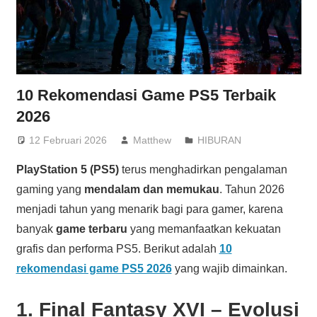
10 Rekomendasi Game PS5 Terbaik
2026
12 Februari 2026
Matthew
HIBURAN
PlayStation 5 (PS5)
terus menghadirkan pengalaman
gaming yang
mendalam dan memukau
. Tahun 2026
menjadi tahun yang menarik bagi para gamer, karena
banyak
game terbaru
yang memanfaatkan kekuatan
grafis dan performa PS5. Berikut adalah
10
rekomendasi game PS5 2026
yang wajib dimainkan.
1. Final Fantasy XVI – Evolusi