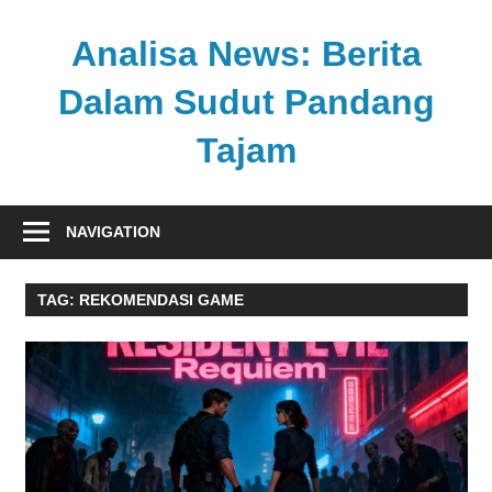
Skip
to
Analisa News: Berita
content
Dalam Sudut Pandang
Tajam
Ulasan
kritis
NAVIGATION
dan
akurat
TAG:
REKOMENDASI GAME
dari
dunia,
politik,
dan
olahraga