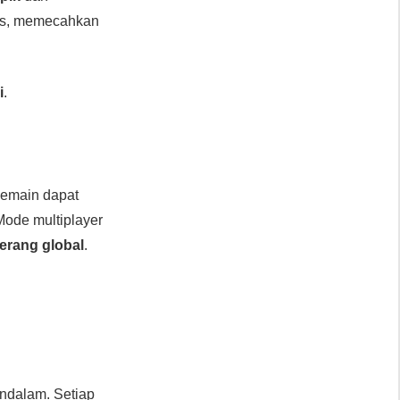
as, memecahkan
i
.
Pemain dapat
ode multiplayer
rang global
.
dalam. Setiap