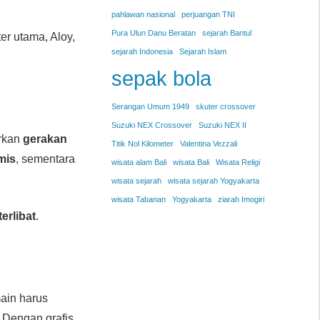
pahlawan nasional
perjuangan TNI
Pura Ulun Danu Beratan
sejarah Bantul
er utama, Aloy,
sejarah Indonesia
Sejarah Islam
sepak bola
Serangan Umum 1949
skuter crossover
Suzuki NEX Crossover
Suzuki NEX II
rkan
gerakan
Titik Nol Kilometer
Valentina Vezzali
mis
, sementara
wisata alam Bali
wisata Bali
Wisata Religi
wisata sejarah
wisata sejarah Yogyakarta
wisata Tabanan
Yogyakarta
ziarah Imogiri
terlibat
.
ain harus
Dengan grafis