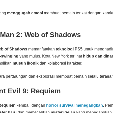
 yang
menggugah emosi
membuat pemain terikat dengan karakt
r-Man 2: Web of Shadows
eb of Shadows
memanfaatkan
teknologi PS5
untuk menghadi
-swinging
yang mulus. Kota New York terlihat
hidup dan dina
mpilkan
musuh ikonik
dan kolaborasi karakter.
tara pertarungan dan eksplorasi membuat pemain selalu
terasa 
nt Evil 9:
Requiem
Requiem
kembali dengan
horror survival menegangkan
. Pem
ter baru
dan memecahkan
misteri gelap
yang menegangkan. 