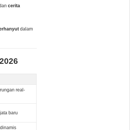
 dan
cerita
terhanyut
dalam
 2026
rungan real-
jata baru
 dinamis