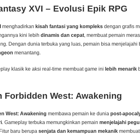
Fantasy XVI – Evolusi Epik RPG
I
menghadirkan
kisah fantasi yang kompleks
dengan grafis m
ungannya kini lebih
dinamis dan cepat
, membuat pemain mera
ung. Dengan dunia terbuka yang luas, pemain bisa menjelajahi 
ngeon
menantang.
eplay klasik ke aksi real-time membuat game ini
lebih menarik
b
on Forbidden West: Awakening
en West: Awakening
membawa pemain ke dunia
post-apocal
i
. Gameplay terbuka memungkinkan pemain
menjelajahi peg
 Fitur baru berupa
senjata dan kemampuan mekanik
membuat 