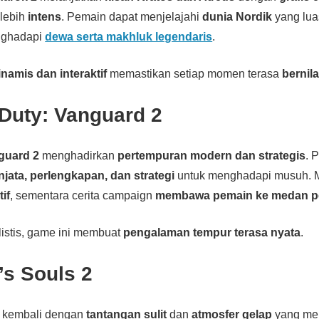
 lebih
intens
. Pemain dapat menjelajahi
dunia Nordik
yang lu
enghadapi
dewa serta makhluk legendaris
.
inamis dan interaktif
memastikan setiap momen terasa
bernila
f Duty: Vanguard 2
nguard 2
menghadirkan
pertempuran modern dan strategis
. 
njata, perlengkapan, dan strategi
untuk menghadapi musuh. M
if
, sementara cerita campaign
membawa pemain ke medan pe
listis, game ini membuat
pengalaman tempur terasa nyata
.
’s Souls 2
kembali dengan
tantangan sulit
dan
atmosfer gelap
yang men