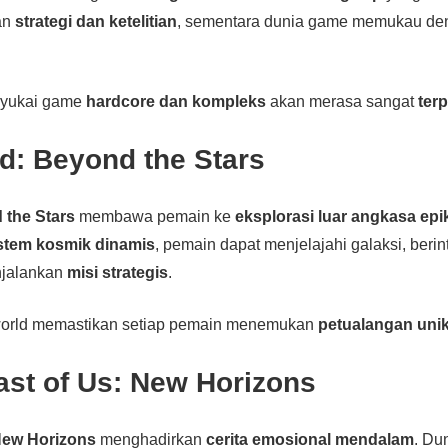
an
strategi dan ketelitian
, sementara dunia game memukau d
nyukai game
hardcore dan kompleks
akan merasa sangat
ter
eld: Beyond the Stars
 the Stars
membawa pemain ke
eksplorasi luar angkasa epi
istem kosmik dinamis
, pemain dapat menjelajahi galaksi, beri
njalankan
misi strategis
.
orld memastikan setiap pemain menemukan
petualangan uni
ast of Us: New Horizons
New Horizons
menghadirkan
cerita emosional mendalam
. Du