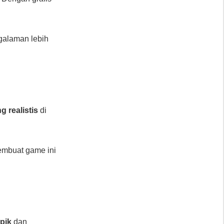
galaman lebih
g realistis
di
mbuat game ini
epik
dan