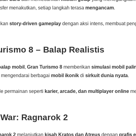
fer menakutkan, setiap langkah terasa
mengancam
.
ukan
story-driven gameplay
dengan aksi intens, membuat pen
urismo 8 – Balap Realistis
balap mobil
,
Gran Turismo 8
memberikan
simulasi mobil palin
 mengendarai berbagai
mobil ikonik
di
sirkuit dunia nyata
.
de permainan seperti
karier, arcade, dan multiplayer online
me
 War: Ragnarok 2
narok 2
melanjutkan
kisah Kratos dan Atreus
dengan
grafis 