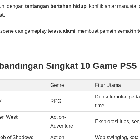
nuhi dengan
tantangan bertahan hidup
, konflik antar manusia,
at
.
utscene dan gameplay terasa
alami
, membuat pemain semakin
rbandingan Singkat 10 Game PS5
Genre
Fitur Utama
Dunia terbuka, perta
VI
RPG
time
en West:
Action-
Eksplorasi luas, sen
Adventure
Web of Shadows
Action
Web-swinging, kota