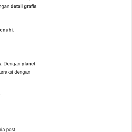
engan
detail grafis
penuhi
.
k
. Dengan
planet
nteraksi dengan
k
.
nia post-