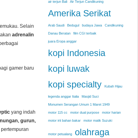
air terjun Bali
Air Terjun Candikuning
Amerika Serikat
emukau. Selain
Arab Saudi
Bedugul
budaya Jawa
Candikuning
Danau Beratan
film CGI terbaik
sakan
adrenalin
juara Eropa anggar
berbagai
kopi Indonesia
kopi luwak
agi gamer baru
kopi specialty
Kubah Hijau
legenda anggar Italia
Masjid Suci
Monumen Serangan Umum 1 Maret 1949
yptic
yang indah
motor 115 cc
motor dual purpose
motor harian
unungan, gurun,
motor irit bahan bakar
motor matik Suzuki
pertempuran
olahraga
motor petualang