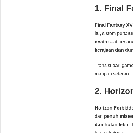
1. Final 
Final Fantasy XV
itu, sistem pertar
nyata
saat bertar
kerajaan dan du
Transisi dari gam
maupun veteran.
2. Horiz
Horizon Forbidd
dan
penuh mister
dan hutan lebat
.
lebih strategis.