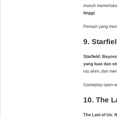
musuh memerluk
tinggi
.
Pemain yang me
9. Starfi
Starfield: Beyond
yang luas dan s
ras alien, dan me
Gameplay open-w
10. The L
The Last of Us: 