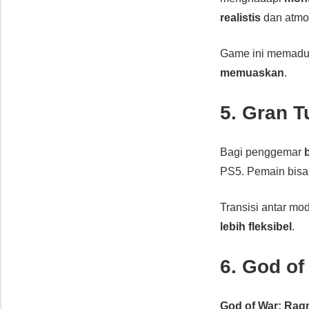
realistis
dan atmos
Game ini memad
memuaskan
.
5. Gran T
Bagi penggemar
PS5. Pemain bisa
Transisi antar mo
lebih fleksibel
.
6. God of
God of War: Rag