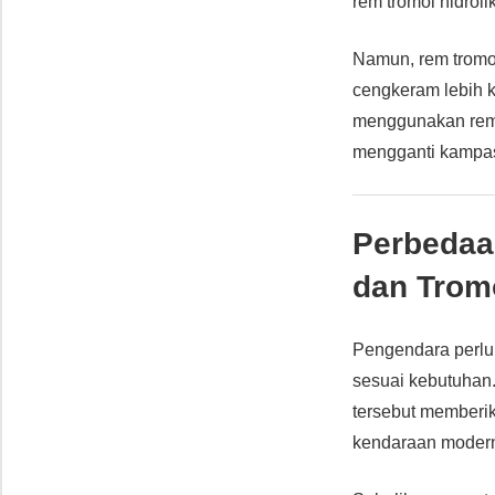
rem tromol hidroli
Namun, rem tromol
cengkeram lebih k
menggunakan rem t
mengganti kampas
Perbedaa
dan Trom
Pengendara per
sesuai kebutuhan.
tersebut memberik
kendaraan moder