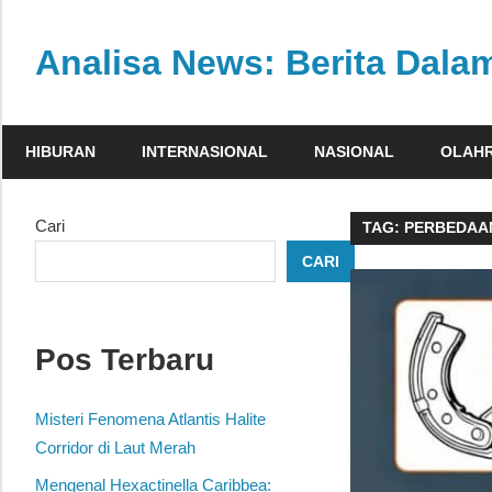
Skip
to
Analisa News: Berita Dal
content
Ulasan
kritis
HIBURAN
INTERNASIONAL
NASIONAL
OLAH
dan
akurat
dari
Cari
TAG:
PERBEDAA
dunia,
CARI
politik,
dan
olahraga
Pos Terbaru
Misteri Fenomena Atlantis Halite
Corridor di Laut Merah
Mengenal Hexactinella Caribbea: