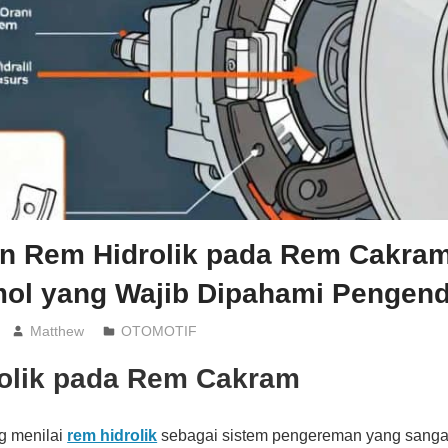
n Rem Hidrolik pada Rem Cakra
ol yang Wajib Dipahami Pengen
Matthew
OTOMOTIF
olik pada Rem Cakram
g menilai
rem hidrolik
sebagai sistem pengereman yang sangat