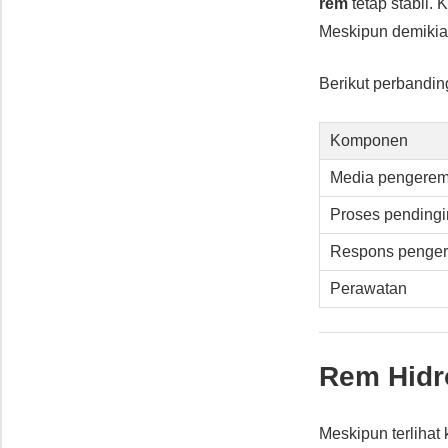
rem
tetap stabil.
Meskipun demikia
Berikut perbandin
Komponen
Media pengere
Proses pending
Respons penge
Perawatan
Rem Hidr
Meskipun terlihat 