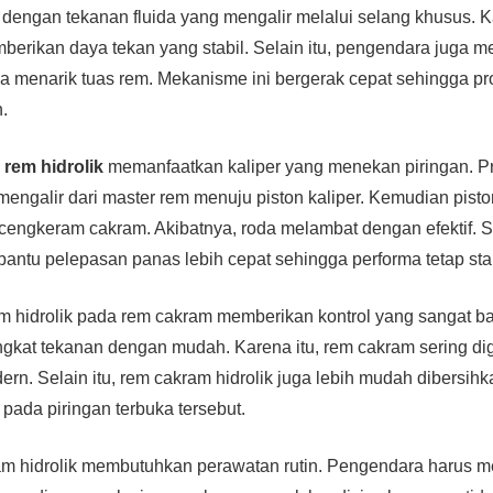
a dengan tekanan fluida yang mengalir melalui selang khusus. K
mberikan daya tekan yang stabil. Selain itu, pengendara juga 
a menarik tuas rem. Mekanisme ini bergerak cepat sehingga 
n.
,
rem hidrolik
memanfaatkan kaliper yang menekan piringan. Pr
da mengalir dari master rem menuju piston kaliper. Kemudian pis
ngkeram cakram. Akibatnya, roda melambat dengan efektif. Sel
ntu pelepasan panas lebih cepat sehingga performa tetap stab
em hidrolik pada rem cakram memberikan kontrol yang sangat b
ngkat tekanan dengan mudah. Karena itu, rem cakram sering d
rn. Selain itu, rem cakram hidrolik juga lebih mudah dibersihk
ada piringan terbuka tersebut.
m hidrolik membutuhkan perawatan rutin. Pengendara harus 