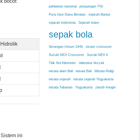
k bocor.
pahlawan nasional
perjuangan TNI
Pura Ulun Danu Beratan
sejarah Bantul
sejarah Indonesia
Sejarah Islam
sepak bola
Hidrolik
Serangan Umum 1949
skuter crossover
ol
Suzuki NEX Crossover
Suzuki NEX II
Titik Nol Kilometer
Valentina Vezzali
t
wisata alam Bali
wisata Bali
Wisata Religi
t
wisata sejarah
wisata sejarah Yogyakarta
wisata Tabanan
Yogyakarta
ziarah Imogiri
p
Sistem ini