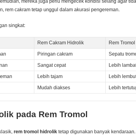
 Kemudian, mereka juga perlu mengecek kondisi selang agar tida
n, rem cakram tetap unggul dalam akurasi pengereman.
gan singkat:
Rem Cakram Hidrolik
Rem Tromol 
man
Piringan cakram
Sepatu trom
inan
Sangat cepat
Lebih lamba
reman
Lebih tajam
Lebih lembu
Mudah diakses
Lebih tertutu
olik pada Rem Tromol
klasik,
rem tromol hidrolik
tetap digunakan banyak kendaraan. 