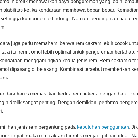
romol hidrolik menawarkan daya pengereman yang lebih lembut.
n stabilitas ketika kendaraan membawa beban besar. Kemudian,
up sehingga komponen terlindungi. Namun, pendinginan pada rem
am.
ndara juga perlu memahami bahwa rem cakram lebih cocok untuk
ra itu, rem tromol lebih optimal untuk pengereman bertahap. K
kendaraan menggabungkan kedua jenis rem. Rem cakram ditem
omol dipasang di belakang. Kombinasi tersebut memberikan k
imal.
gendara harus memastikan kedua rem bekerja dengan baik. Peme
g hidrolik sangat penting. Dengan demikian, performa pengere
i.
emilihan jenis rem bergantung pada
kebutuhan penggunaan
. J
ns cepat, maka rem cakram hidrolik menjadi pilihan ideal. N