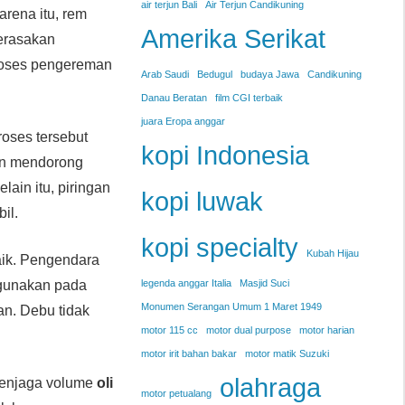
air terjun Bali
Air Terjun Candikuning
arena itu, rem
Amerika Serikat
merasakan
proses pengereman
Arab Saudi
Bedugul
budaya Jawa
Candikuning
Danau Beratan
film CGI terbaik
juara Eropa anggar
oses tersebut
kopi Indonesia
ton mendorong
ain itu, piringan
kopi luwak
il.
kopi specialty
Kubah Hijau
aik. Pengendara
igunakan pada
legenda anggar Italia
Masjid Suci
Monumen Serangan Umum 1 Maret 1949
an. Debu tidak
motor 115 cc
motor dual purpose
motor harian
motor irit bahan bakar
motor matik Suzuki
olahraga
menjaga volume
oli
motor petualang