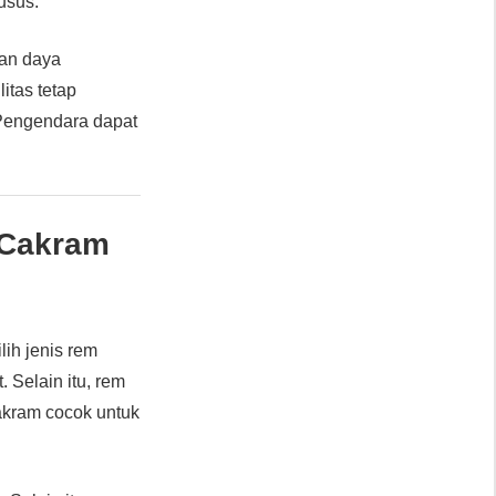
usus.
kan daya
itas tetap
 Pengendara dapat
 Cakram
ih jenis rem
 Selain itu, rem
cakram cocok untuk