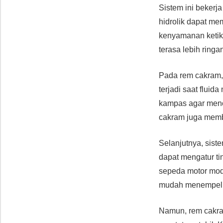
Sistem ini bekerj
hidrolik dapat me
kenyamanan ketik
terasa lebih ringa
Pada rem cakram
terjadi saat flui
kampas agar mence
cakram juga memba
Selanjutnya, sist
dapat mengatur ti
sepeda motor mode
mudah menempel p
Namun, rem cakra