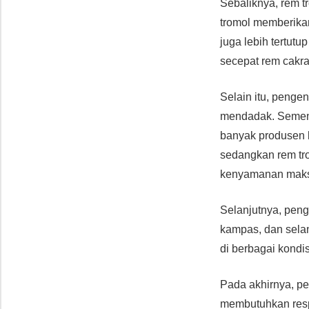
Sebaliknya, rem t
tromol memberika
juga lebih tertut
secepat rem cakr
Selain itu, penge
mendadak. Sementa
banyak produsen 
sedangkan rem tr
kenyamanan maks
Selanjutnya, pen
kampas, dan selan
di berbagai kondis
Pada akhirnya, p
membutuhkan respo