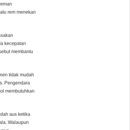
ereman
epatu rem menekan
rasakan
ada kecepatan
ersebut membantu
ponen tidak mudah
as. Pengendara
omol membutuhkan
dah aus ketika
kala. Walaupun