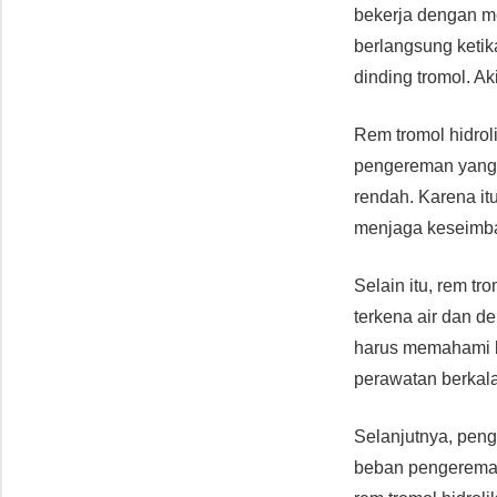
bekerja dengan m
berlangsung ketik
dinding tromol. A
Rem tromol hidrol
pengereman yang l
rendah. Karena it
menjaga keseimba
Selain itu, rem tr
terkena air dan d
harus memahami b
perawatan berkala
Selanjutnya, pen
beban pengereman 