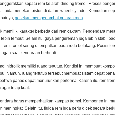
enggerakkan sepatu rem ke arah dinding tromol. Proses peng
a fluida menekan piston di dalam wheel cylinder. Kemudian s
kibatnya,
gesekan memperlambat putaran roda
.
ik memiliki karakter berbeda dari rem cakram. Pengendara me
ebih lembut. Selain itu, gaya pengereman juga lebih stabil p
u, rem tromol sering ditempatkan pada roda belakang. Posisi t
ngan saat kendaraan berhenti.
omol hidrolik memiliki ruang tertutup. Kondisi ini membuat kom
ebu. Namun, ruang tertutup tersebut membuat sistem cepat pan
ahwa panas dapat menurunkan performa. Karena itu, rem tr
 agar tetap kuat.
gendara harus memperhatikan kampas tromol. Komponen ini mu
meningkat. Selain itu, fluida rem juga perlu dicek secara ber