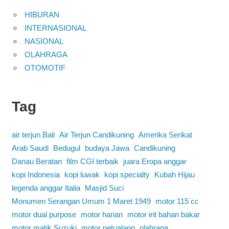
HIBURAN
INTERNASIONAL
NASIONAL
OLAHRAGA
OTOMOTIF
Tag
air terjun Bali
Air Terjun Candikuning
Amerika Serikat
Arab Saudi
Bedugul
budaya Jawa
Candikuning
Danau Beratan
film CGI terbaik
juara Eropa anggar
kopi Indonesia
kopi luwak
kopi specialty
Kubah Hijau
legenda anggar Italia
Masjid Suci
Monumen Serangan Umum 1 Maret 1949
motor 115 cc
motor dual purpose
motor harian
motor irit bahan bakar
motor matik Suzuki
motor petualang
olahraga