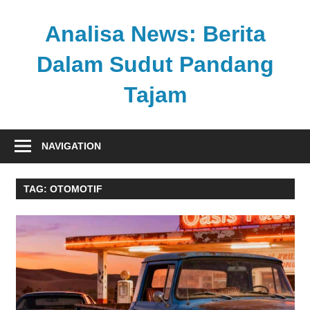
Skip
to
Analisa News: Berita
content
Dalam Sudut Pandang
Tajam
Ulasan
kritis
NAVIGATION
dan
akurat
TAG:
OTOMOTIF
dari
dunia,
politik,
dan
olahraga