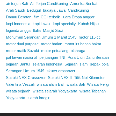
air terjun Bali
Air Terjun Candikuning
Amerika Serikat
Arab Saudi
Bedugul
budaya Jawa
Candikuning
Danau Beratan
film CGI terbaik
juara Eropa anggar
kopi Indonesia
kopi luwak
kopi specialty
Kubah Hijau
legenda anggar Italia
Masjid Suci
Monumen Serangan Umum 1 Maret 1949
motor 115 cc
motor dual purpose
motor harian
motor irit bahan bakar
motor matik Suzuki
motor petualang
olahraga
pahlawan nasional
perjuangan TNI
Pura Ulun Danu Beratan
sejarah Bantul
sejarah Indonesia
Sejarah Islam
sepak bola
Serangan Umum 1949
skuter crossover
Suzuki NEX Crossover
Suzuki NEX II
Titik Nol Kilometer
Valentina Vezzali
wisata alam Bali
wisata Bali
Wisata Religi
wisata sejarah
wisata sejarah Yogyakarta
wisata Tabanan
Yogyakarta
ziarah Imogiri