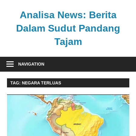
Skip
to
Analisa News: Berita
content
Dalam Sudut Pandang
Tajam
Ulasan
kritis
NAVIGATION
dan
akurat
TAG:
NEGARA TERLUAS
dari
dunia,
politik,
dan
olahraga