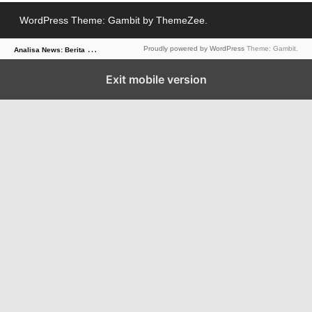
WordPress Theme: Gambit by ThemeZee.
A
nalisa News: Berita Dalam Sudut Pandang Tajam
Proudly powered by WordPress
Theme: Gambit.
Exit mobile version