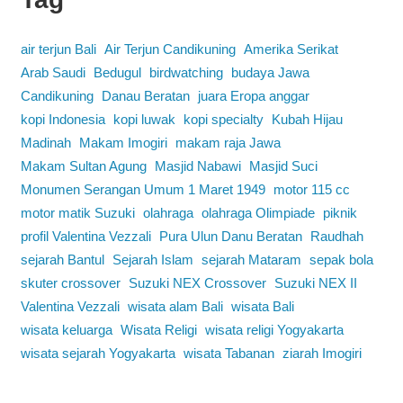
air terjun Bali
Air Terjun Candikuning
Amerika Serikat
Arab Saudi
Bedugul
birdwatching
budaya Jawa
Candikuning
Danau Beratan
juara Eropa anggar
kopi Indonesia
kopi luwak
kopi specialty
Kubah Hijau
Madinah
Makam Imogiri
makam raja Jawa
Makam Sultan Agung
Masjid Nabawi
Masjid Suci
Monumen Serangan Umum 1 Maret 1949
motor 115 cc
motor matik Suzuki
olahraga
olahraga Olimpiade
piknik
profil Valentina Vezzali
Pura Ulun Danu Beratan
Raudhah
sejarah Bantul
Sejarah Islam
sejarah Mataram
sepak bola
skuter crossover
Suzuki NEX Crossover
Suzuki NEX II
Valentina Vezzali
wisata alam Bali
wisata Bali
wisata keluarga
Wisata Religi
wisata religi Yogyakarta
wisata sejarah Yogyakarta
wisata Tabanan
ziarah Imogiri