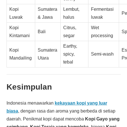
Kopi
Sumatera
Lembut,
Fermentasi
Pe
Luwak
& Jawa
halus
luwak
Kopi
Citrus,
Wet
Bali
Sp
Kintamani
segar
processing
Earthy,
Kopi
Sumatera
Es
spicy,
Semi-wash
Mandailing
Utara
Pr
tebal
Kesimpulan
Indonesia menawarkan
kekayaan kopi yang luar
biasa
, dengan rasa dan aroma yang berbeda di setiap
daerah. Penikmat kopi dapat mencoba
Kopi Gayo yang
seimbang
,
Kopi Toraja yang kompleks
, hingga
Kopi