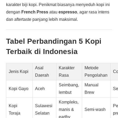
karakter biji kopi. Penikmat biasanya menyeduh kopi ini
dengan
French Press
atau
espresso
, agar rasa intens
dan aftertaste panjang lebih maksimal.
Tabel Perbandingan 5 Kopi
Terbaik di Indonesia
Asal
Karakter
Metode
Jenis Kopi
Co
Daerah
Rasa
Pengolahan
Seimbang,
Manual
Kopi Gayo
Aceh
Se
lembut
Brew
Kompleks,
Kopi
Sulawesi
Pe
manis &
Semi-wash
Toraja
Selatan
pr
earthy