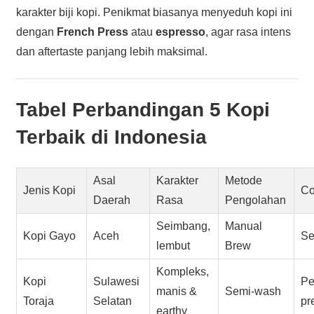
karakter biji kopi. Penikmat biasanya menyeduh kopi ini
dengan
French Press
atau
espresso
, agar rasa intens
dan aftertaste panjang lebih maksimal.
Tabel Perbandingan 5 Kopi
Terbaik di Indonesia
Asal
Karakter
Metode
Jenis Kopi
Co
Daerah
Rasa
Pengolahan
Seimbang,
Manual
Kopi Gayo
Aceh
Se
lembut
Brew
Kompleks,
Kopi
Sulawesi
Pe
manis &
Semi-wash
Toraja
Selatan
pr
earthy