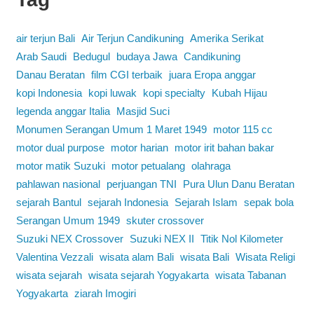
air terjun Bali
Air Terjun Candikuning
Amerika Serikat
Arab Saudi
Bedugul
budaya Jawa
Candikuning
Danau Beratan
film CGI terbaik
juara Eropa anggar
kopi Indonesia
kopi luwak
kopi specialty
Kubah Hijau
legenda anggar Italia
Masjid Suci
Monumen Serangan Umum 1 Maret 1949
motor 115 cc
motor dual purpose
motor harian
motor irit bahan bakar
motor matik Suzuki
motor petualang
olahraga
pahlawan nasional
perjuangan TNI
Pura Ulun Danu Beratan
sejarah Bantul
sejarah Indonesia
Sejarah Islam
sepak bola
Serangan Umum 1949
skuter crossover
Suzuki NEX Crossover
Suzuki NEX II
Titik Nol Kilometer
Valentina Vezzali
wisata alam Bali
wisata Bali
Wisata Religi
wisata sejarah
wisata sejarah Yogyakarta
wisata Tabanan
Yogyakarta
ziarah Imogiri