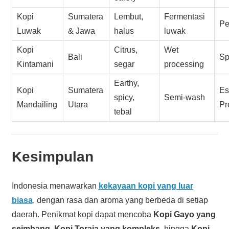
Kopi
Sumatera
Lembut,
Fermentasi
Pe
Luwak
& Jawa
halus
luwak
Kopi
Citrus,
Wet
Bali
Sp
Kintamani
segar
processing
Earthy,
Kopi
Sumatera
Es
spicy,
Semi-wash
Mandailing
Utara
Pr
tebal
Kesimpulan
Indonesia menawarkan
kekayaan kopi yang luar
biasa
, dengan rasa dan aroma yang berbeda di setiap
daerah. Penikmat kopi dapat mencoba
Kopi Gayo yang
seimbang
,
Kopi Toraja yang kompleks
, hingga
Kopi