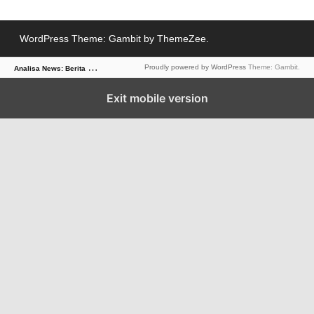
WordPress Theme: Gambit by ThemeZee.
A
nalisa News: Berita Dalam Sudut Pandang Tajam
Proudly powered by WordPress
Theme: Gambit.
Exit mobile version