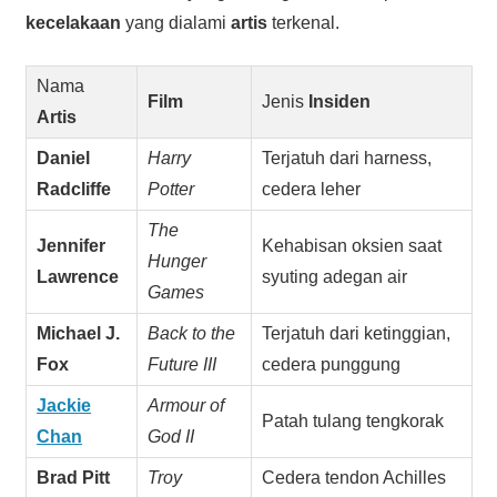
kecelakaan
yang dialami
artis
terkenal.
Nama
Film
Jenis
Insiden
Artis
Daniel
Harry
Terjatuh dari harness,
Radcliffe
Potter
cedera leher
The
Jennifer
Kehabisan oksien saat
Hunger
Lawrence
syuting adegan air
Games
Michael J.
Back to the
Terjatuh dari ketinggian,
Fox
Future III
cedera punggung
Jackie
Armour of
Patah tulang tengkorak
Chan
God II
Brad Pitt
Troy
Cedera tendon Achilles