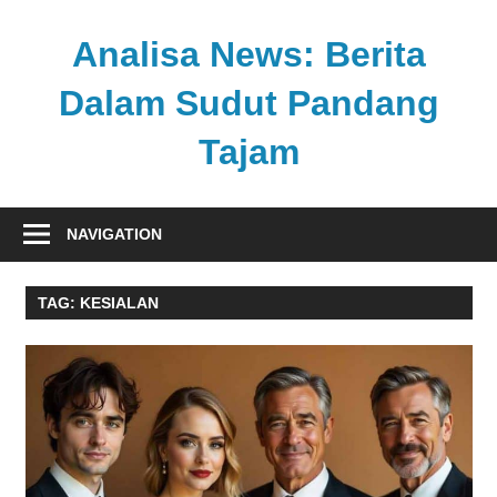
Skip
to
Analisa News: Berita
content
Dalam Sudut Pandang
Tajam
Ulasan
kritis
NAVIGATION
dan
akurat
TAG:
KESIALAN
dari
dunia,
politik,
dan
olahraga