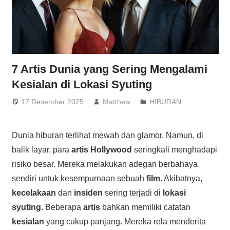
7 Artis Dunia yang Sering Mengalami
Kesialan di Lokasi Syuting
17 Desember 2025
Matthew
HIBURAN
Dunia hiburan terlihat mewah dan glamor. Namun, di
balik layar, para
artis Hollywood
seringkali menghadapi
risiko besar. Mereka melakukan adegan berbahaya
sendiri untuk kesempurnaan sebuah
film
. Akibatnya,
kecelakaan
dan
insiden
sering terjadi di
lokasi
syuting
. Beberapa
artis
bahkan memiliki catatan
kesialan
yang cukup panjang. Mereka rela menderita