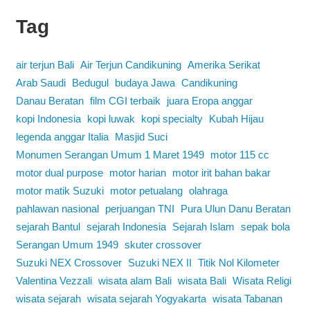
Tag
air terjun Bali
Air Terjun Candikuning
Amerika Serikat
Arab Saudi
Bedugul
budaya Jawa
Candikuning
Danau Beratan
film CGI terbaik
juara Eropa anggar
kopi Indonesia
kopi luwak
kopi specialty
Kubah Hijau
legenda anggar Italia
Masjid Suci
Monumen Serangan Umum 1 Maret 1949
motor 115 cc
motor dual purpose
motor harian
motor irit bahan bakar
motor matik Suzuki
motor petualang
olahraga
pahlawan nasional
perjuangan TNI
Pura Ulun Danu Beratan
sejarah Bantul
sejarah Indonesia
Sejarah Islam
sepak bola
Serangan Umum 1949
skuter crossover
Suzuki NEX Crossover
Suzuki NEX II
Titik Nol Kilometer
Valentina Vezzali
wisata alam Bali
wisata Bali
Wisata Religi
wisata sejarah
wisata sejarah Yogyakarta
wisata Tabanan