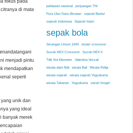
Ia fokus pada
pahlawan nasional
perjuangan TNI
citranya di mata
Pura Ulun Danu Beratan
sejarah Bantul
sejarah Indonesia
Sejarah Islam
sepak bola
Serangan Umum 1949
skuter crossover
menandatangani
Suzuki NEX Crossover
Suzuki NEX II
ni menjadi pintu
Titik Nol Kilometer
Valentina Vezzali
wisata alam Bali
wisata Bali
Wisata Religi
tuk mendapatkan
wisata sejarah
wisata sejarah Yogyakarta
kenal seperti
wisata Tabanan
Yogyakarta
ziarah Imogiri
 yang unik dan
nya yang ideal
ri banyak merek
 pencapaian