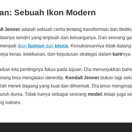
an: Sebuah Ikon Modern
ll Jenner
adalah sebuah cerita tentang transformasi dan dedika
asnya sendiri yang terpisah dari keluarganya. Dari seorang gad
 menjadi
ikon
fashion
dan
bisnis
. Kesuksesannya tidak datang s
 kerja keras, ketekunan, dan keputusan strategis dalam
karir
nya.
rkan kita pentingnya fokus pada tujuan. Dia menunjukkan ba
orang bisa mengatasi stereotip.
Kendall Jenner
bukan lagi se
lah merek dagang yang kuat dan dihormati. Dia terus menginspi
luruh dunia. Tidak hanya sebagai seorang
model
, tetapi juga 
ng sukses.