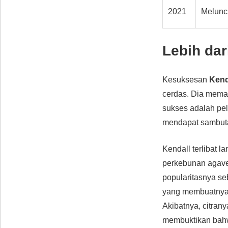
2021
Melunc
Lebih dar
Kesuksesan
Kend
cerdas. Dia meman
sukses adalah pe
mendapat sambutan
Kendall terlibat
perkebunan agave 
popularitasnya se
yang membuatnya 
Akibatnya, citran
membuktikan bahwa