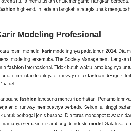
karena itu, ia memutuskan untuk mengambil langkah berbeda. 
fashion
high-end. Ini adalah langkah strategis untuk mengubah 
Karir Modeling Profesional
ecara resmi memulai
karir
modelingnya pada tahun 2014. Dia 
gensi modeling terkemuka, The Society Management. Langkah i
unia
fashion
internasional. Tidak butuh waktu lama baginya un
emudian memulai debutnya di runway untuk
fashion
designer ter
Chanel.
 panggung
fashion
langsung mencuri perhatian. Penampilannya
jalan di runway membuatnya berbeda. Selain itu, tinggi badan
 untuk berbagai jenis busana. Dia terus mendapat tawaran da
, namanya semakin melambung di industri
model
. Salah satu