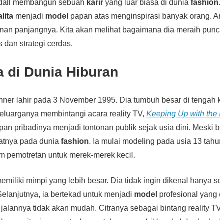
ndall membangun sebuah
karir
yang luar biasa di dunia
fashion
lita
menjadi
model
papan atas menginspirasi banyak orang. Art
nan panjangnya. Kita akan melihat bagaimana dia meraih pun
s dan strategi cerdas.
 di Dunia Hiburan
nner lahir pada 3 November 1995. Dia tumbuh besar di tengah 
Keluarganya membintangi acara reality TV,
Keeping Up with the
pan pribadinya menjadi tontonan publik sejak usia dini. Meski b
atnya pada dunia
fashion
. Ia mulai modeling pada usia 13 tahu
m pemotretan untuk merek-merek kecil.
miliki mimpi yang lebih besar. Dia tidak ingin dikenal hanya s
elanjutnya, ia bertekad untuk menjadi
model
profesional yang 
alannya tidak akan mudah. Citranya sebagai bintang reality T