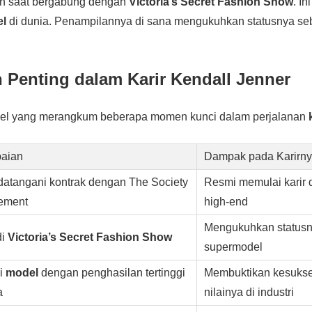
ah saat bergabung dengan
Victoria’s Secret Fashion Show
. I
l
di dunia. Penampilannya di sana mengukuhkan statusnya s
 Penting dalam Karir Kendall Jenner
abel yang merangkum beberapa momen kunci dalam perjalanan
aian
Dampak pada Karirn
atangani kontrak dengan The Society
Resmi memulai karir d
ement
high-end
Mengukuhkan statusn
di
Victoria’s Secret Fashion Show
supermodel
i
model
dengan penghasilan tertinggi
Membuktikan kesuks
a
nilainya di industri