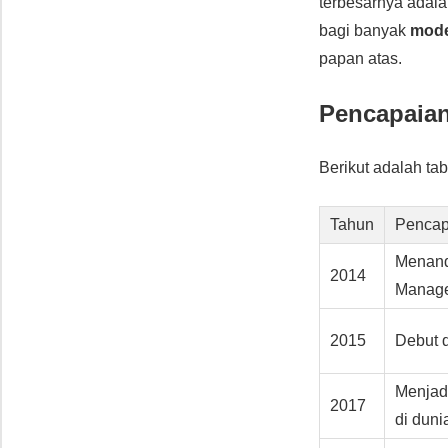
terbesarnya adal
bagi banyak
mode
papan atas.
Pencapaian
Berikut adalah t
Tahun
Pencap
Menand
2014
Manag
2015
Debut 
Menjad
2017
di duni