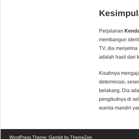
Kesimpul
Perjalanan
Kenda
membangun identit
TV, dia menjelma
adalah hasil dari
Kisahnya mengaja
determinasi, sese
belakang. Dia ada
pengikutnya di se
wanita mandiri ya
WordPress Theme: Gambit by ThemeZee.