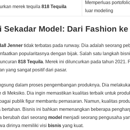
Memperluas portofolio
urkan merek tequila
818 Tequila
luar modeling
i Sekadar Model: Dari Fashion ke
all Jenner
tidak terbatas pada runway. Dia adalah seorang pe
faatkan popularitasnya dengan bijak. Salah satu langkah bisn
luncuran
818 Tequila
. Merek ini diluncurkan pada tahun 2021.
 yang sangat positif dari pasar.
 langsung dalam proses pengembangan produknya. Dia melakuka
di Meksiko. Dia ingin memastikan kualitas terbaik untuk produk
bagai publik figur membantu pemasaran. Namun, kualitas prod
bertahan. Bisnis ini bahkan memenangkan beberapa pengharga
ya berubah dari seorang
model
menjadi seorang pengusaha yan
 dirinya memiliki visi
bisnis
yang kuat.