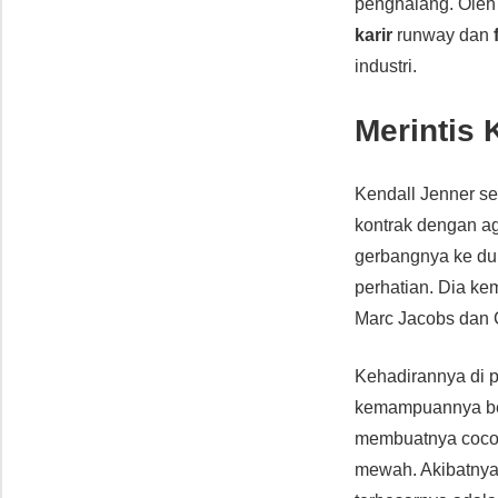
penghalang. Oleh 
karir
runway dan
industri.
Merintis 
Kendall Jenner s
kontrak dengan a
gerbangnya ke d
perhatian. Dia k
Marc Jacobs dan 
Kehadirannya di
kemampuannya ber
membuatnya cocok
mewah. Akibatnya