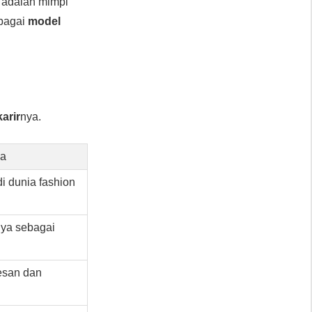
ni adalah mimpi
ebagai
model
karir
nya.
ya
i dunia fashion
ya sebagai
esan dan