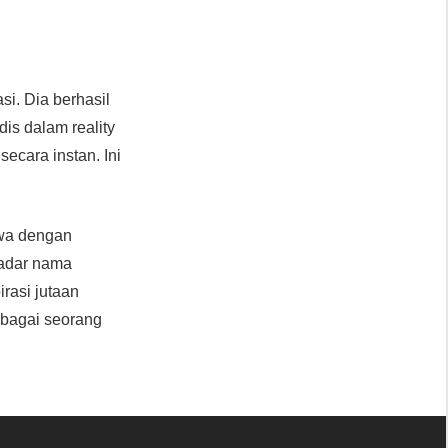
si. Dia berhasil
is dalam reality
ecara instan. Ini
hwa dengan
kadar nama
rasi jutaan
sebagai seorang