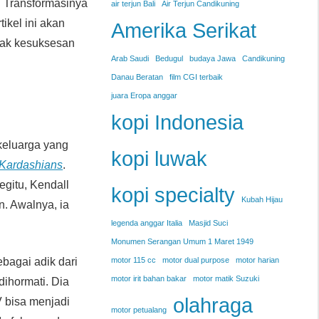
. Transformasinya
air terjun Bali
Air Terjun Candikuning
ikel ini akan
Amerika Serikat
cak kesuksesan
Arab Saudi
Bedugul
budaya Jawa
Candikuning
Danau Beratan
film CGI terbaik
juara Eropa anggar
kopi Indonesia
keluarga yang
kopi luwak
 Kardashians
.
egitu, Kendall
kopi specialty
Kubah Hijau
n. Awalnya, ia
legenda anggar Italia
Masjid Suci
Monumen Serangan Umum 1 Maret 1949
ebagai adik dari
motor 115 cc
motor dual purpose
motor harian
motor irit bahan bakar
motor matik Suzuki
dihormati. Dia
olahraga
V bisa menjadi
motor petualang