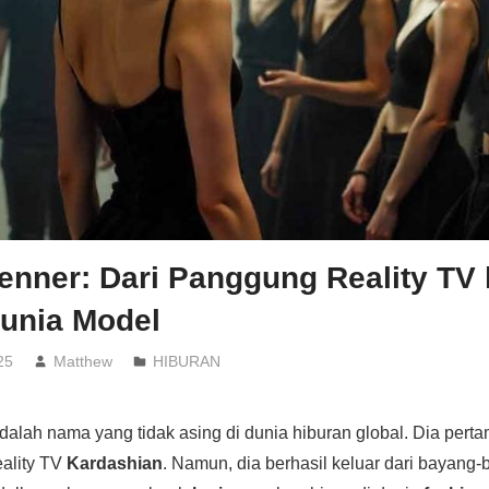
enner: Dari Panggung Reality TV
unia Model
25
Matthew
HIBURAN
dalah nama yang tidak asing di dunia hiburan global. Dia perta
eality TV
Kardashian
. Namun, dia berhasil keluar dari bayang