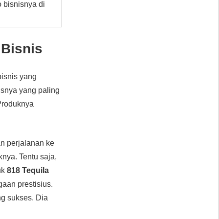
 bisnisnya di
 Bisnis
bisnis yang
isnya yang paling
 Produknya
n perjalanan ke
nya. Tentu saja,
uk
818 Tequila
an prestisius.
g sukses. Dia