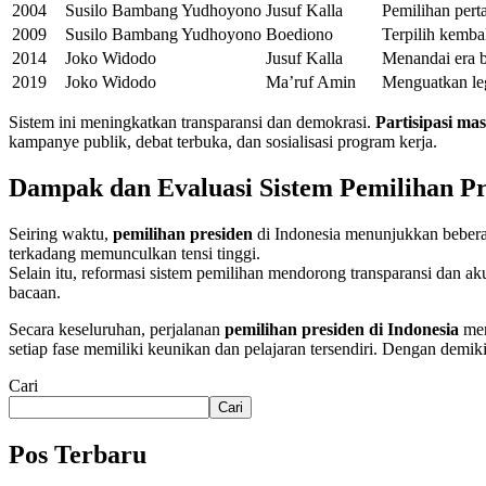
2004
Susilo Bambang Yudhoyono
Jusuf Kalla
Pemilihan pert
2009
Susilo Bambang Yudhoyono
Boediono
Terpilih kemba
2014
Joko Widodo
Jusuf Kalla
Menandai era 
2019
Joko Widodo
Ma’ruf Amin
Menguatkan leg
Sistem ini meningkatkan transparansi dan demokrasi.
Partisipasi ma
kampanye publik, debat terbuka, dan sosialisasi program kerja.
Dampak dan Evaluasi Sistem Pemilihan Pr
Seiring waktu,
pemilihan presiden
di Indonesia menunjukkan beber
terkadang memunculkan tensi tinggi.
Selain itu, reformasi sistem pemilihan mendorong transparansi dan akun
bacaan.
Secara keseluruhan, perjalanan
pemilihan presiden di Indonesia
men
setiap fase memiliki keunikan dan pelajaran tersendiri. Dengan demik
Cari
Cari
Pos Terbaru