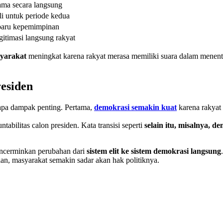
ama secara langsung
li untuk periode kedua
baru kepemimpinan
itimasi langsung rakyat
syarakat
meningkat karena rakyat merasa memiliki suara dalam menentuk
esiden
apa dampak penting. Pertama,
demokrasi semakin kuat
karena rakyat 
tabilitas calon presiden. Kata transisi seperti
selain itu, misalnya, d
cerminkan perubahan dari
sistem elit ke sistem demokrasi langsung
ian, masyarakat semakin sadar akan hak politiknya.