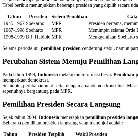
Tabel berikut menunjukkan beberapa presiden yang dipilih secara tid
Tahun
Presiden
Sistem Pemilihan
Cata
1945-1967
Soekarno
MPR
Presiden pertama, memim
1967-1998
Soeharto
MPR
Memimpin selama Orde B
1998-1999
B.J. Habibie
MPR
Menggantikan Soeharto se
Selama periode ini,
pemilihan presiden
cenderung stabil, namun parti
Perubahan Sistem Menuju Pemilihan Lan
Pada tahun 1999,
Indonesia
melakukan reformasi besar.
Pemilihan p
memperkuat demokrasi.
Selain itu, perubahan ini disertai dengan amandemen konstitusi. M
sepenuhnya bergantung pada MPR.
Pemilihan Presiden Secara Langsung
Sejak tahun 2004,
Indonesia
menerapkan
pemilihan presiden lang
Beberapa pemilihan presiden langsung yang menonjol adalah:
Tahun
Presiden Terpilih
Wakil Presiden