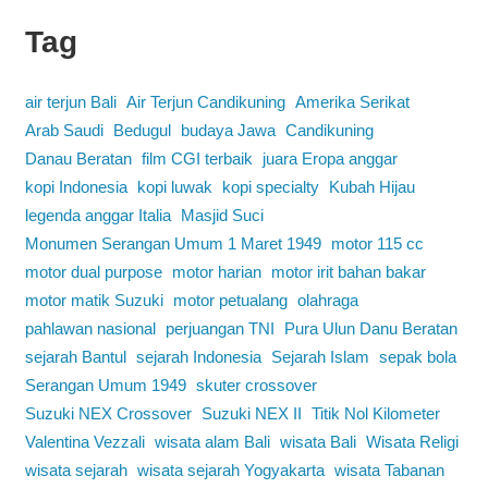
Tag
air terjun Bali
Air Terjun Candikuning
Amerika Serikat
Arab Saudi
Bedugul
budaya Jawa
Candikuning
Danau Beratan
film CGI terbaik
juara Eropa anggar
kopi Indonesia
kopi luwak
kopi specialty
Kubah Hijau
legenda anggar Italia
Masjid Suci
Monumen Serangan Umum 1 Maret 1949
motor 115 cc
motor dual purpose
motor harian
motor irit bahan bakar
motor matik Suzuki
motor petualang
olahraga
pahlawan nasional
perjuangan TNI
Pura Ulun Danu Beratan
sejarah Bantul
sejarah Indonesia
Sejarah Islam
sepak bola
Serangan Umum 1949
skuter crossover
Suzuki NEX Crossover
Suzuki NEX II
Titik Nol Kilometer
Valentina Vezzali
wisata alam Bali
wisata Bali
Wisata Religi
wisata sejarah
wisata sejarah Yogyakarta
wisata Tabanan