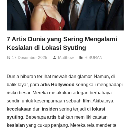
7 Artis Dunia yang Sering Mengalami
Kesialan di Lokasi Syuting
17 Desember 2025
Matthew
HIBURAN
Dunia hiburan terlihat mewah dan glamor. Namun, di
balik layar, para
artis Hollywood
seringkali menghadapi
risiko besar. Mereka melakukan adegan berbahaya
sendiri untuk kesempurnaan sebuah
film
. Akibatnya,
kecelakaan
dan
insiden
sering terjadi di
lokasi
syuting
. Beberapa
artis
bahkan memiliki catatan
kesialan
yang cukup panjang. Mereka rela menderita