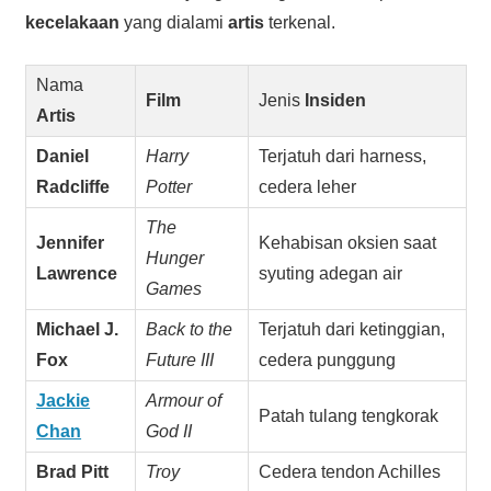
kecelakaan
yang dialami
artis
terkenal.
Nama
Film
Jenis
Insiden
Artis
Daniel
Harry
Terjatuh dari harness,
Radcliffe
Potter
cedera leher
The
Jennifer
Kehabisan oksien saat
Hunger
Lawrence
syuting adegan air
Games
Michael J.
Back to the
Terjatuh dari ketinggian,
Fox
Future III
cedera punggung
Jackie
Armour of
Patah tulang tengkorak
Chan
God II
Brad Pitt
Troy
Cedera tendon Achilles