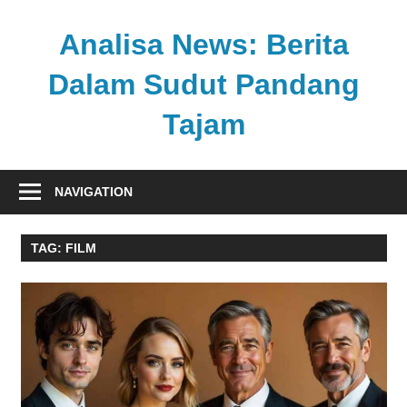
Skip
to
Analisa News: Berita
content
Dalam Sudut Pandang
Tajam
Ulasan
kritis
NAVIGATION
dan
akurat
TAG:
FILM
dari
dunia,
politik,
dan
olahraga