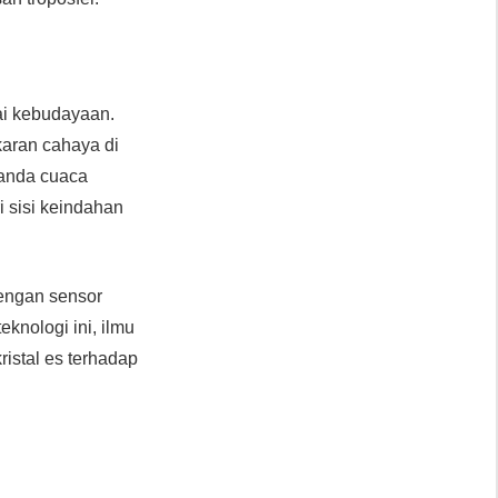
gai kebudayaan.
karan cahaya di
tanda cuaca
i sisi keindahan
engan sensor
eknologi ini, ilmu
istal es terhadap