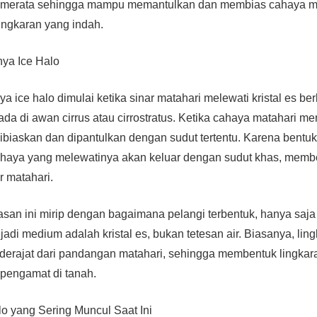
bar merata sehingga mampu memantulkan dan membias cahaya m
ingkaran yang indah.
nya Ice Halo
a ice halo dimulai ketika sinar matahari melewati kristal es be
da di awan cirrus atau cirrostratus. Ketika cahaya matahari me
dibiaskan dan dipantulkan dengan sudut tertentu. Karena bentuk 
cahaya yang melewatinya akan keluar dengan sudut khas, memb
ar matahari.
an ini mirip dengan bagaimana pelangi terbentuk, hanya saj
adi medium adalah kristal es, bukan tetesan air. Biasanya, lin
 derajat dari pandangan matahari, sehingga membentuk lingka
 pengamat di tanah.
alo yang Sering Muncul Saat Ini