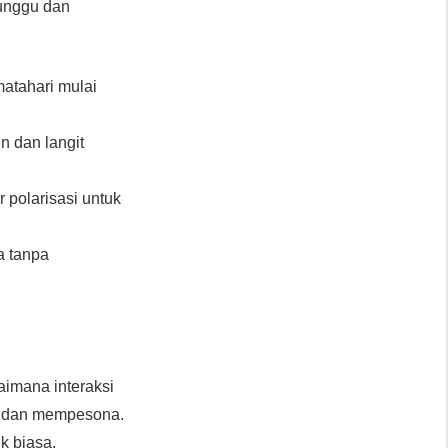
tunggu dan
matahari mulai
n dan langit
 polarisasi untuk
a tanpa
aimana interaksi
ng dan mempesona.
k biasa,