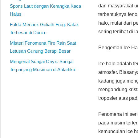
dan masyarakat u
Spons Laut dengan Kerangka Kaca
Halus
terbentuknya feno
halo, mulai dari 
Fakta Menarik Goliath Frog: Katak
sering terlihat di l
Terbesar di Dunia
Misteri Fenomena Fire Rain Saat
Pengertian Ice H
Letusan Gunung Berapi Besar
Mengenal Sungai Onyx: Sungai
Ice halo adalah fe
Terpanjang Musiman di Antartika
atmosfer. Biasanya
kadang juga mengi
mengandung krista
troposfer atas pad
Fenomena ini seri
pada musim terten
kemunculan ice hal