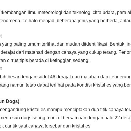
rkembangan ilmu meteorologi dan teknologi citra udara, para ah
enomena ice halo menjadi beberapa jenis yang berbeda, antara
t
h yang paling umum terlihat dan mudah diidentifikasi. Bentuk li
 derajat dari matahari dengan cahaya yang cukup terang. Feno
n cirrus tipis berada di ketinggian sedang.
t
ebih besar dengan sudut 46 derajat dari matahari dan cenderung
rang namun tetap dapat terlihat pada kondisi kristal es yang be
un Dogs)
engandung kristal es mampu menciptakan dua titik cahaya tera
mena sun dogs sering muncul bersamaan dengan halo 22 deraj
 cantik saat cahaya tersebar dari kristal es.