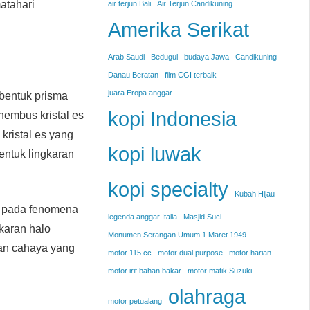
atahari
air terjun Bali
Air Terjun Candikuning
Amerika Serikat
Arab Saudi
Bedugul
budaya Jawa
Candikuning
Danau Beratan
film CGI terbaik
juara Eropa anggar
rbentuk prisma
kopi Indonesia
nembus kristal es
kristal es yang
kopi luwak
entuk lingkaran
kopi specialty
Kubah Hijau
a pada fenomena
legenda anggar Italia
Masjid Suci
gkaran halo
Monumen Serangan Umum 1 Maret 1949
ran cahaya yang
motor 115 cc
motor dual purpose
motor harian
motor irit bahan bakar
motor matik Suzuki
olahraga
motor petualang