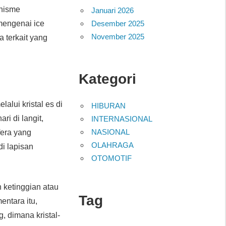
anisme
Januari 2026
Desember 2025
 mengenai ice
November 2025
a terkait yang
Kategori
alui kristal es di
HIBURAN
ri di langit,
INTERNASIONAL
NASIONAL
fera yang
OLAHRAGA
di lapisan
OTOMOTIF
 ketinggian atau
Tag
entara itu,
, dimana kristal-