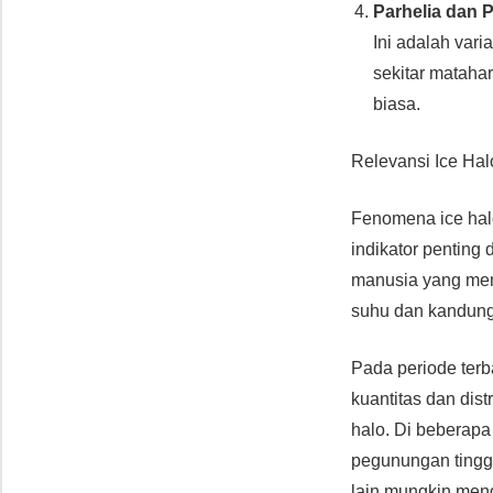
Parhelia dan P
Ini adalah vari
sekitar matahar
biasa.
Relevansi Ice Ha
Fenomena ice halo
indikator penting
manusia yang mem
suhu dan kandunga
Pada periode ter
kuantitas dan dis
halo. Di beberap
pegunungan tinggi
lain mungkin meng