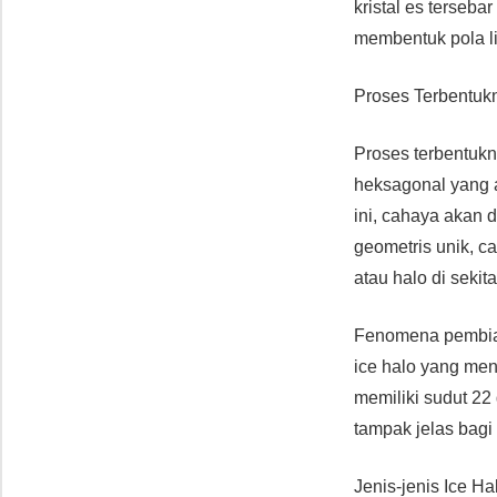
kristal es terse
membentuk pola l
Proses Terbentuk
Proses terbentukny
heksagonal yang a
ini, cahaya akan 
geometris unik, 
atau halo di sekit
Fenomena pembias
ice halo yang menj
memiliki sudut 22
tampak jelas bagi
Jenis-jenis Ice H