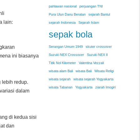
pahlawan nasional
perjuangan TNI
li
Pura Ulun Danu Beratan
sejarah Bantul
 lain:
sejarah Indonesia
Sejarah Islam
sepak bola
ngkaran
Serangan Umum 1949
skuter crossover
Suzuki NEX Crossover
Suzuki NEX II
mena ini biasanya
Titik Nol Kilometer
Valentina Vezzali
wisata alam Bali
wisata Bali
Wisata Religi
wisata sejarah
wisata sejarah Yogyakarta
 lebih redup.
wisata Tabanan
Yogyakarta
ziarah Imogiri
rvariasi dalam
ng di kedua sisi
at dan