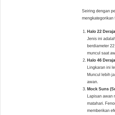
Seiring dengan pe
mengkategorikan f
Halo 22 Deraja
Jenis ini adala
berdiameter 22
muncul saat awa
Halo 46 Deraja
Lingkaran ini l
Muncul lebih ja
awan.
Mock Suns (S
Lapisan awan m
matahari. Feno
memberikan efek