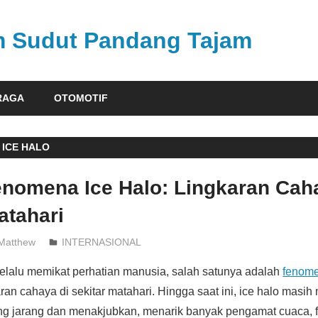
am Sudut Pandang Tajam
RAGA
OTOMOTIF
ICE HALO
enomena Ice Halo: Lingkaran Cah
atahari
Matthew
INTERNASIONAL
lalu memikat perhatian manusia, salah satunya adalah
fenome
an cahaya di sekitar matahari. Hingga saat ini, ice halo masih
 jarang dan menakjubkan, menarik banyak pengamat cuaca, fo