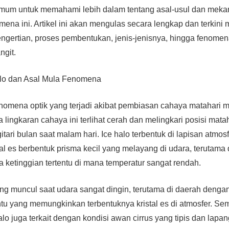
mum untuk memahami lebih dalam tentang asal-usul dan mek
mena ini. Artikel ini akan mengulas secara lengkap dan terkini
pengertian, proses pembentukan, jenis-jenisnya, hingga fenomen
angit.
alo dan Asal Mula Fenomena
nomena optik yang terjadi akibat pembiasan cahaya matahari mel
 lingkaran cahaya ini terlihat cerah dan melingkari posisi mataha
tari bulan saat malam hari. Ice halo terbentuk di lapisan atmos
l es berbentuk prisma kecil yang melayang di udara, terutama 
a ketinggian tertentu di mana temperatur sangat rendah.
ng muncul saat udara sangat dingin, terutama di daerah dengan
tu yang memungkinkan terbentuknya kristal es di atmosfer. Sem
o juga terkait dengan kondisi awan cirrus yang tipis dan lapang