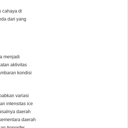
s cahaya di
eda dari yang
ga menjadi
atan aktivitas
ambaran kondisi
babkan variasi
n intensitas ice
isalnya daerah
 sementara daerah
n troposfer.