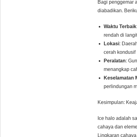
Bagi penggemar al
diabadikan. Beriku
Waktu Terbaik
rendah di langi
Lokasi
: Daerah
cerah kondusif 
Peralatan
: Gu
menangkap caha
Keselamatan 
perlindungan m
Kesimpulan: Keaja
Ice halo adalah s
cahaya dan eleme
Lingkaran cahaya 