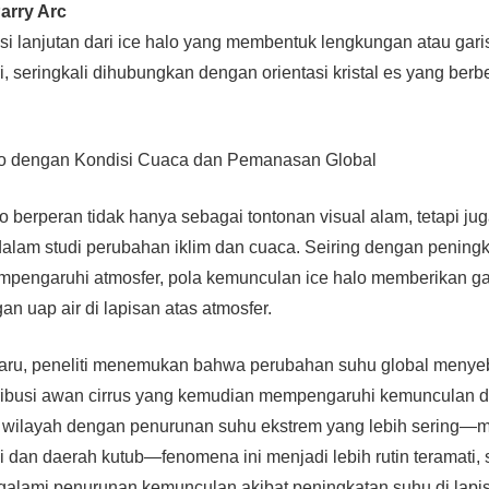
arry Arc
asi lanjutan dari ice halo yang membentuk lengkungan atau gari
i, seringkali dihubungkan dengan orientasi kristal es yang berb
lo dengan Kondisi Cuaca dan Pemanasan Global
 berperan tidak hanya sebagai tontonan visual alam, tetapi ju
 dalam studi perubahan iklim dan cuaca. Seiring dengan peningk
pengaruhi atmosfer, pola kemunculan ice halo memberikan g
n uap air di lapisan atas atmosfer.
baru, peneliti menemukan bahwa perubahan suhu global menye
tribusi awan cirrus yang kemudian mempengaruhi kemunculan da
a wilayah dengan penurunan suhu ekstrem yang lebih sering—m
 dan daerah kutub—fenomena ini menjadi lebih rutin teramati,
alami penurunan kemunculan akibat peningkatan suhu di lapisa