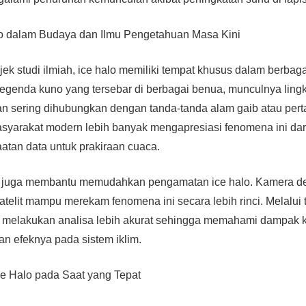
o dalam Budaya dan Ilmu Pengetahuan Masa Kini
jek studi ilmiah, ice halo memiliki tempat khusus dalam berba
egenda kuno yang tersebar di berbagai benua, munculnya ling
an sering dihubungkan dengan tanda-tanda alam gaib atau per
masyarakat modern lebih banyak mengapresiasi fenomena ini dar
tan data untuk prakiraan cuaca.
n juga membantu memudahkan pengamatan ice halo. Kamera d
atelit mampu merekam fenomena ini secara lebih rinci. Melalui t
 melakukan analisa lebih akurat sehingga memahami dampak kr
an efeknya pada sistem iklim.
ce Halo pada Saat yang Tepat