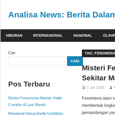
Skip
to
Analisa News: Berita Dal
content
Ulasan
kritis
HIBURAN
INTERNASIONAL
NASIONAL
OLAH
dan
akurat
dari
Cari
TAG:
FENOMENA 
dunia,
CARI
politik,
Misteri F
dan
Sekitar M
olahraga
Pos Terbaru
7 Juli 2026
Misteri Fenomena Atlantis Halite
Fenomena alam se
Corridor di Laut Merah
membentuk lingkar
pemandangan yang
Mengenal Hexactinella Caribbea: