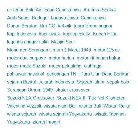
air terjun Bali
Air Terjun Candikuning
Amerika Serikat
Arab Saudi
Bedugul
budaya Jawa
Candikuning
Danau Beratan
film CGI terbaik
juara Eropa anggar
kopi Indonesia
kopi luwak
kopi specialty
Kubah Hijau
legenda anggar Italia
Masjid Suci
Monumen Serangan Umum 1 Maret 1949
motor 115 cc
motor dual purpose
motor harian
motor irit bahan bakar
motor matik Suzuki
motor petualang
olahraga
pahlawan nasional
perjuangan TNI
Pura Ulun Danu Beratan
sejarah Bantul
sejarah Indonesia
Sejarah Islam
sepak bola
Serangan Umum 1949
skuter crossover
Suzuki NEX Crossover
Suzuki NEX II
Titik Nol Kilometer
Valentina Vezzali
wisata alam Bali
wisata Bali
Wisata Religi
wisata sejarah
wisata sejarah Yogyakarta
wisata Tabanan
Yogyakarta
ziarah Imogiri