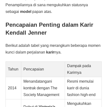
Penampilannya di sana mengukuhkan statusnya
sebagai
model
papan atas.
Pencapaian Penting dalam Karir
Kendall Jenner
Berikut adalah tabel yang merangkum beberapa momen
kunci dalam perjalanan
karir
nya.
Dampak pada
Tahun
Pencapaian
Karirnya
Menandatangani
Resmi memulai
2014
kontrak dengan The
karir di dunia
Society Management
fashion high-end
Mengukuhkan
Debut di
Victoria’s