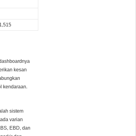
1,515
 dashboardnya
erikan kesan
gabungkan
ol kendaraan.
alah sistem
pada varian
 ABS, EBD, dan