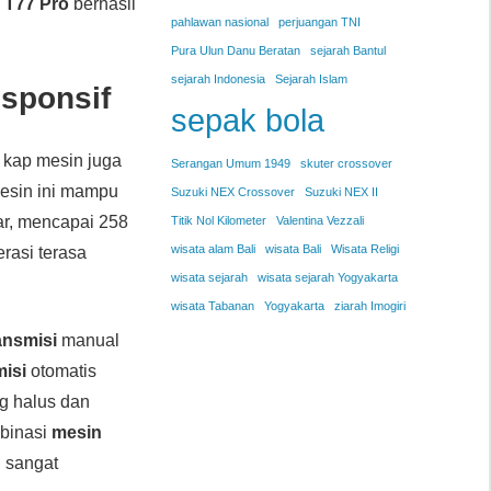
 T77 Pro
berhasil
pahlawan nasional
perjuangan TNI
Pura Ulun Danu Beratan
sejarah Bantul
sejarah Indonesia
Sejarah Islam
sponsif
sepak bola
 kap mesin juga
Serangan Umum 1949
skuter crossover
Mesin ini mampu
Suzuki NEX Crossover
Suzuki NEX II
ar, mencapai 258
Titik Nol Kilometer
Valentina Vezzali
wisata alam Bali
wisata Bali
Wisata Religi
erasi terasa
wisata sejarah
wisata sejarah Yogyakarta
wisata Tabanan
Yogyakarta
ziarah Imogiri
ansmisi
manual
misi
otomatis
g halus dan
mbinasi
mesin
 sangat