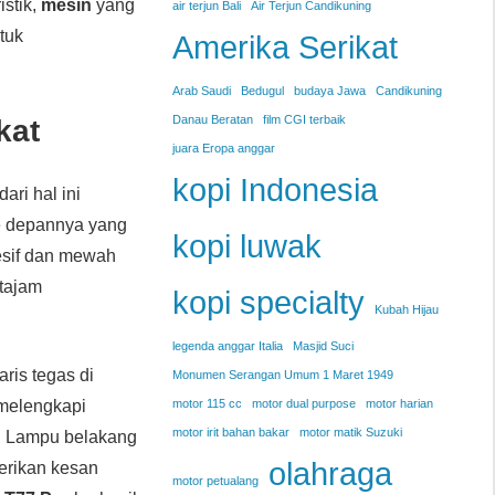
istik,
mesin
yang
air terjun Bali
Air Terjun Candikuning
tuk
Amerika Serikat
Arab Saudi
Bedugul
budaya Jawa
Candikuning
Danau Beratan
film CGI terbaik
kat
juara Eropa anggar
kopi Indonesia
ri hal ini
le depannya yang
kopi luwak
resif dan mewah
tajam
kopi specialty
Kubah Hijau
legenda anggar Italia
Masjid Suci
ris tegas di
Monumen Serangan Umum 1 Maret 1949
 melengkapi
motor 115 cc
motor dual purpose
motor harian
motor irit bahan bakar
motor matik Suzuki
k. Lampu belakang
olahraga
berikan kesan
motor petualang