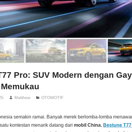
T77 Pro: SUV Modern dengan Gay
a Memukau
25
Matthew
OTOMOTIF
onesia semakin ramai. Banyak merek berlomba-lomba menawa
 satu kontestan menarik datang dari
mobil China
,
Bestune T77