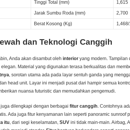
Tinggi Total (mm)
1,615
Jarak Sumbu Roda (mm)
2,700
Berat Kosong (Kg)
1,468/
 Mewah dan Teknologi Canggih
bin, Anda akan disambut oleh
interior
yang modern. Tampilan
elegan. Material yang digunakan terasa berkualitas dan memb
tnya
, sorotan utama ada pada layar sentuh ganda yang meng
 dan head unit. Layar ini menjadi pusat dari hampir semua kontr
mberikan nuansa futuristic dan memudahkan pengemudi.
juga dilengkapi dengan berbagai
fitur canggih
. Contohnya ad
atis. Ada juga fitur kenyamanan lain seperti panoramic sunroof 
a itu
, dari segi keselamatan,
SUV
ini tidak main-main. Airbag,