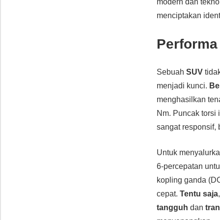
modern dan teknol
menciptakan ident
Performa
Sebuah
SUV
tida
menjadi kunci.
Be
menghasilkan ten
Nm. Puncak torsi i
sangat responsif, 
Untuk menyalurkan
6-percepatan untu
kopling ganda (D
cepat.
Tentu saja
tangguh
dan
tra