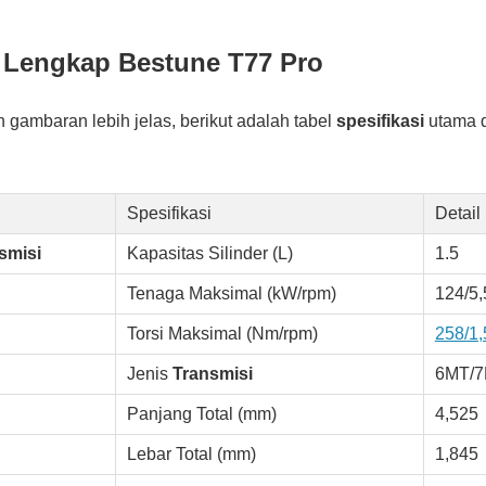
i Lengkap Bestune T77 Pro
gambaran lebih jelas, berikut adalah tabel
spesifikasi
utama 
Spesifikasi
Detail
smisi
Kapasitas Silinder (L)
1.5
Tenaga Maksimal (kW/rpm)
124/5
Torsi Maksimal (Nm/rpm)
258/1,
Jenis
Transmisi
6MT/
Panjang Total (mm)
4,525
Lebar Total (mm)
1,845