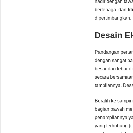
hadir dengan taw
bertenaga, dan
fi
dipertimbangkan. M
Desain Ek
Pandangan pertam
dengan sangat bai
besar dan lebar d
secara bersamaa
tampilannya. Desai
Beralih ke sampi
bagian bawah me
penampilannya ya
yang terhubung (co