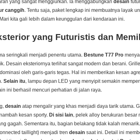
aran yang sangat menggiurkan. Ia menggabungkan
desain
futur
tur canggih
. Tentu saja, paket lengkap ini membuatnya layak un
ari kita gali lebih dalam keunggulan dari kendaraan ini.
sterior yang Futuristis dan Memi
a seringkali menjadi penentu utama.
Bestune T77 Pro
menyada
k. Desain eksteriornya terlihat sangat modern dan berani. Gril
idominasi oleh garis-garis tegas. Hal ini memberikan kesan ag
n.
Selain itu
, lampu depan LED yang menyipit semakin memper
n ini berhasil mencuri perhatian di jalan raya.
ng,
desain
atap mengalir yang khas menjadi daya tarik utama. Ga
nambah kesan sporty.
Di sisi lain
, pelek alloy berukuran besar
ng gagah. Sementara itu, bagian belakang tidak kalah menari
nnected taillight) menjadi tren
desain
saat ini. Detail ini mem