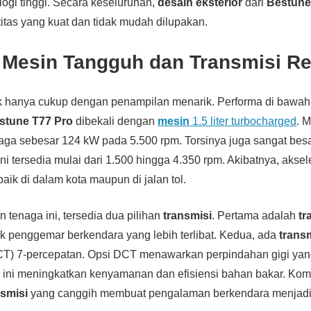
ogi tinggi. Secara keseluruhan,
desain eksterior
dari
Bestune
itas yang kuat dan tidak mudah dilupakan.
 Mesin Tangguh dan Transmisi Re
k hanya cukup dengan penampilan menarik. Performa di bawah
stune T77 Pro
dibekali dengan
mesin
1.5 liter turbocharged
. 
aga sebesar 124 kW pada 5.500 rpm. Torsinya juga sangat bes
ni tersedia mulai dari 1.500 hingga 4.350 rpm. Akibatnya, aksel
baik di dalam kota maupun di jalan tol.
 tenaga ini, tersedia dua pilihan
transmisi
. Pertama adalah
tr
k penggemar berkendara yang lebih terlibat. Kedua, ada
trans
CT) 7-percepatan. Opsi DCT menawarkan perpindahan gigi yan
, ini meningkatkan kenyamanan dan efisiensi bahan bakar. Ko
nsmisi
yang canggih membuat pengalaman berkendara menjadi