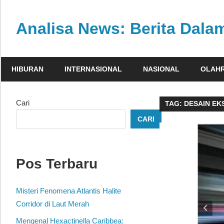
Skip
to
Analisa News: Berita Dal
content
Ulasan
kritis
HIBURAN
INTERNASIONAL
NASIONAL
OLAH
dan
akurat
dari
Cari
TAG:
DESAIN EK
dunia,
CARI
politik,
dan
olahraga
Pos Terbaru
Misteri Fenomena Atlantis Halite
Corridor di Laut Merah
Mengenal Hexactinella Caribbea: