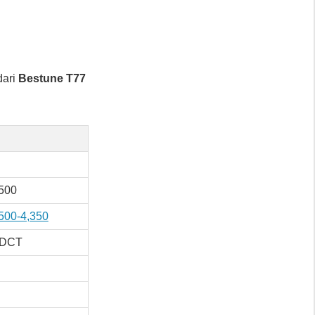
dari
Bestune T77
,500
500-4,350
7DCT