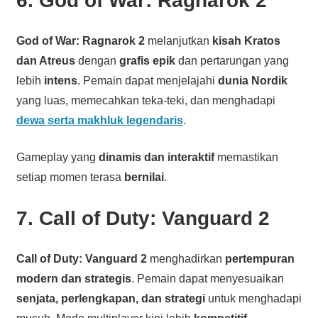
6. God of War: Ragnarok 2
God of War: Ragnarok 2
melanjutkan
kisah Kratos
dan Atreus
dengan
grafis epik
dan pertarungan yang
lebih
intens
. Pemain dapat menjelajahi
dunia Nordik
yang luas, memecahkan teka-teki, dan menghadapi
dewa serta makhluk legendaris
.
Gameplay yang
dinamis dan interaktif
memastikan
setiap momen terasa
bernilai
.
7. Call of Duty: Vanguard 2
Call of Duty: Vanguard 2
menghadirkan
pertempuran
modern dan strategis
. Pemain dapat menyesuaikan
senjata, perlengkapan, dan strategi
untuk menghadapi