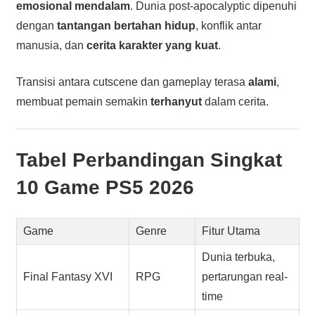
emosional mendalam
. Dunia post-apocalyptic dipenuhi
dengan
tantangan bertahan hidup
, konflik antar
manusia, dan
cerita karakter yang kuat
.
Transisi antara cutscene dan gameplay terasa
alami
,
membuat pemain semakin
terhanyut
dalam cerita.
Tabel Perbandingan Singkat
10 Game PS5 2026
Game
Genre
Fitur Utama
Dunia terbuka,
Final Fantasy XVI
RPG
pertarungan real-
time