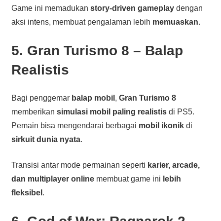
Game ini memadukan
story-driven gameplay
dengan
aksi intens, membuat pengalaman lebih
memuaskan
.
5. Gran Turismo 8 – Balap
Realistis
Bagi penggemar
balap mobil
,
Gran Turismo 8
memberikan
simulasi mobil paling realistis
di PS5.
Pemain bisa mengendarai berbagai
mobil ikonik
di
sirkuit dunia nyata
.
Transisi antar mode permainan seperti
karier, arcade,
dan multiplayer online
membuat game ini
lebih
fleksibel
.